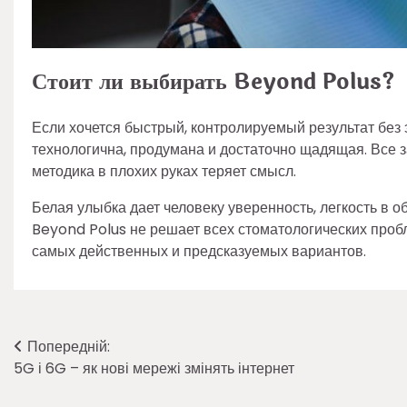
Стоит ли выбирать Beyond Polus?
Если хочется быстрый, контролируемый результат без
технологична, продумана и достаточно щадящая. Все 
методика в плохих руках теряет смысл.
Белая улыбка дает человеку уверенность, легкость в 
Beyond Polus не решает всех стоматологических пробле
самых действенных и предсказуемых вариантов.
Навігація
Попередній:
5G і 6G – як нові мережі змінять інтернет
записів