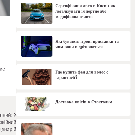
Сертифікація авто в Києві: як
легалізувати імпортне або
модифіковане авто
Які бувають ігрові приставки та
а
чим вони відрізняються
ние
Где купить фен для волос с
гарантией?
Доставка квітів в Стокгольм
пний:
окійний
ценарій