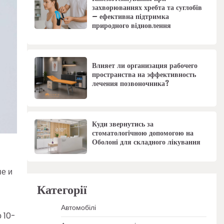
захворюваннях хребта та суглобів
– ефективна підтримка
природного відновлення
Влияет ли организация рабочего
пространства на эффективность
лечения позвоночника?
Куди звернутись за
стоматологічною допомогою на
Оболоні для складного лікування
ые и
Категорії
Автомобілі
 10-