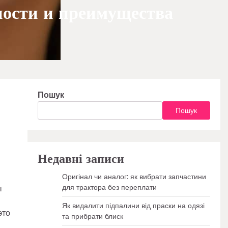
ности и преимущества
Пошук
Пошук
Недавні записи
Оригінал чи аналог: як вибрати запчастини
для трактора без переплати
ы
Як видалити підпалини від праски на одязі
это
та прибрати блиск