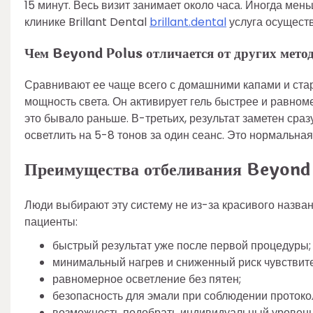
15 минут. Весь визит занимает около часа. Иногда мень
клинике Brillant Dental
brillant.dental
услуга осуществ
Чем Beyond Polus отличается от других мето
Сравнивают ее чаще всего с домашними капами и ст
мощность света. Он активирует гель быстрее и равноме
это бывало раньше. В-третьих, результат заметен сразу
осветлить на 5-8 тонов за один сеанс. Это нормальна
Преимущества отбеливания Beyond
Люди выбирают эту систему не из-за красивого назва
пациенты:
быстрый результат уже после первой процедуры;
минимальный нагрев и сниженный риск чувствите
равномерное осветление без пятен;
безопасность для эмали при соблюдении протоко
возможность подобрать индивидуальный уровень