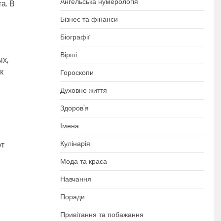
Ангельська нумерологія
а. В
Бізнес та фінанси
Біографії
Вірші
ых,
к
Гороскопи
Духовне життя
Здоров'я
Імена
Кулінарія
ют
Мода та краса
Навчання
Поради
Привітання та побажання