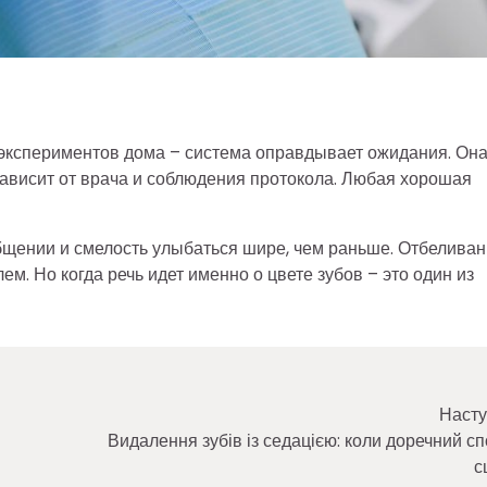
 экспериментов дома – система оправдывает ожидания. Он
зависит от врача и соблюдения протокола. Любая хорошая
общении и смелость улыбаться шире, чем раньше. Отбелива
м. Но когда речь идет именно о цвете зубов – это один из
Насту
Видалення зубів із седацією: коли доречний сп
с