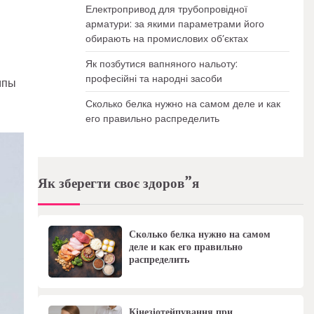
Електропривод для трубопровідної
арматури: за якими параметрами його
обирають на промислових об’єктах
Як позбутися вапняного нальоту:
професійні та народні засоби
мпы
Сколько белка нужно на самом деле и как
его правильно распределить
Як зберегти своє здоров”я
Сколько белка нужно на самом
деле и как его правильно
распределить
Кінезіотейпування при