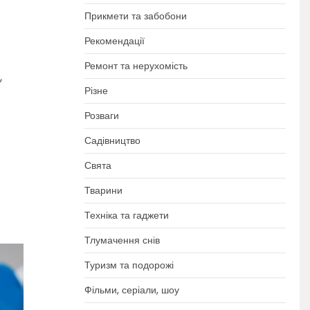
Прикмети та забобони
Рекомендації
Ремонт та нерухомість
,
Різне
Розваги
Садівництво
Свята
Тварини
Техніка та гаджети
Тлумачення снів
Туризм та подорожі
Фільми, серіали, шоу