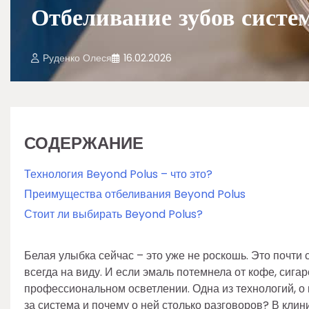
Отбеливание зубов систе
Руденко Олеся
16.02.2026
СОДЕРЖАНИЕ
Технология Beyond Polus – что это?
Преимущества отбеливания Beyond Polus
Стоит ли выбирать Beyond Polus?
Белая улыбка сейчас – это уже не роскошь. Это почти 
всегда на виду. И если эмаль потемнела от кофе, сига
профессиональном осветлении. Одна из технологий, о 
за система и почему о ней столько разговоров? В клини