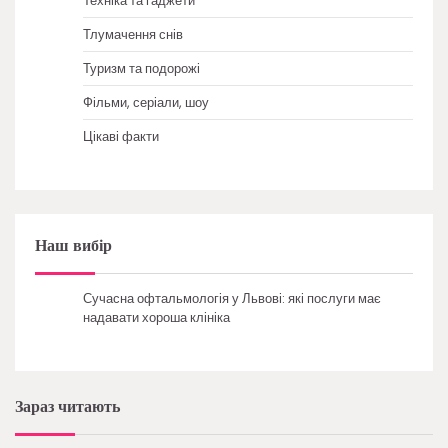
Техніка та гаджети
Тлумачення снів
Туризм та подорожі
Фільми, серіали, шоу
Цікаві факти
Наш вибір
Сучасна офтальмологія у Львові: які послуги має
надавати хороша клініка
Зараз читають