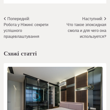
Навігація
Попередній:
Наступний:
Робота у Ніжині: секрети
Что такое эпоксидная
записів
успішного
смола и для чего она
працевлаштування
используется?
Схожі статті