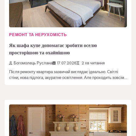
РЕМОНТ ТА НЕРУХОМІСТЬ
Як шафа купе допомагає зробити оселю
просторішою та охайнішою
Богомолець Руслана
17.07.2026
2 хв читання
Після ремонту квартира зазвичай виглядає ідеально. Світлі
стіни, нова підлога, акуратне освітлення. Але проходить зовсім…