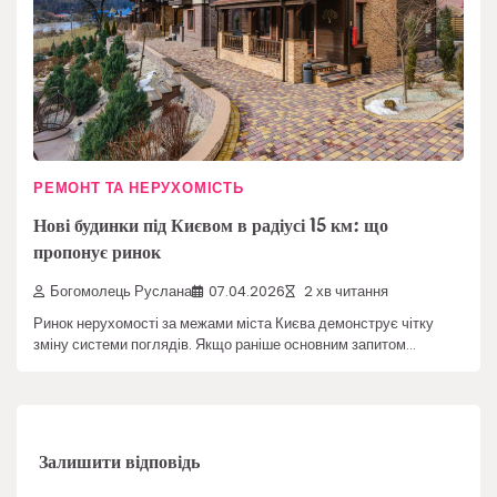
РЕМОНТ ТА НЕРУХОМІСТЬ
Нові будинки під Києвом в радіусі 15 км: що
пропонує ринок
Богомолець Руслана
07.04.2026
2 хв читання
Ринок нерухомості за межами міста Києва демонструє чітку
зміну системи поглядів. Якщо раніше основним запитом…
Залишити відповідь