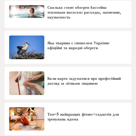
Сколько стоит обогрев бассейна
тепловым насосом: расходы, экономия,
окупаемость
Яка тварина є символом України:
офіційні та народні обереги
Коли варто задуматися про професійний
догляд за літньою людиною
Топ-5 найкращих фітнес-гаджетів для
тренувань вдома