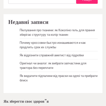
Недавні записи
Піклування про тканини: як Коколіно гель для прання
зберігає структуру та колір тканин
Почему кроссовки быстро изнашиваются и как
продлить срок их службы
Як відрізнити справжній аметист від підробки
Оригінал чи аналог: як вибрати запчастини для
трактора без переплати
Як видалити підпалини від праски на одязі та прибрати
блиск
Як зберегти своє здоров”я