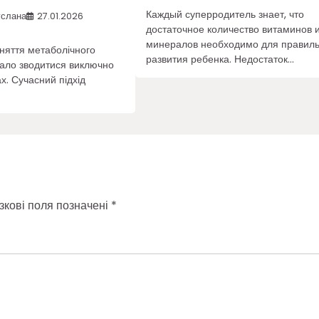
Каждый суперродитель знает, что
услана
27.01.2026
достаточное количество витаминов 
минералов необходимо для правиль
няття метаболічного
развития ребенка. Недостаток…
тало зводитися виключно
х. Сучасний підхід
зкові поля позначені
*