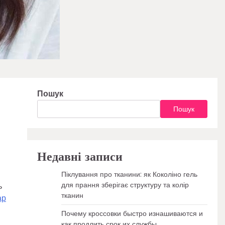
Пошук
Пошук
Недавні записи
Піклування про тканини: як Коколіно гель
для прання зберігає структуру та колір
ь
тканин
ар
и
Почему кроссовки быстро изнашиваются и
как продлить срок их службы