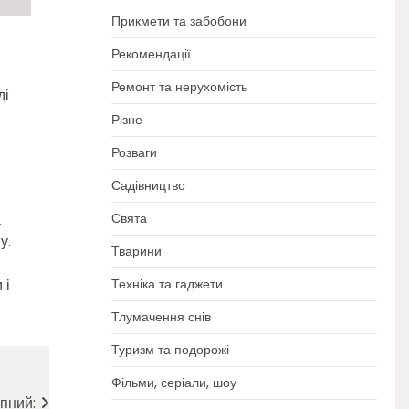
Прикмети та забобони
Рекомендації
Ремонт та нерухомість
ді
Різне
Розваги
Садівництво
Свята
а
у.
Тварини
Техніка та гаджети
 і
Тлумачення снів
Туризм та подорожі
Фільми, серіали, шоу
пний: