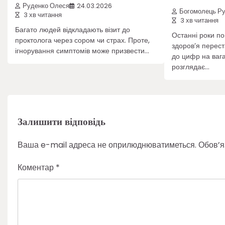
Руденко Олеся
24.03.2026
Богомолець Р
3 хв читання
3 хв читання
Багато людей відкладають візит до
Останні роки по
проктолога через сором чи страх. Проте,
здоров’я перес
ігнорування симптомів може призвести…
до цифр на вага
розглядає…
Залишити відповідь
Ваша e-mail адреса не оприлюднюватиметься.
Обов’я
Коментар
*