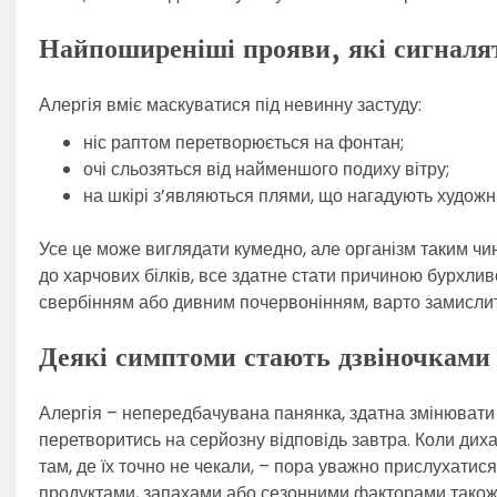
Найпоширеніші прояви, які сигналя
Алергія вміє маскуватися під невинну застуду:
ніс раптом перетворюється на фонтан;
очі сльозяться від найменшого подиху вітру;
на шкірі з’являються плями, що нагадують художн
Усе це може виглядати кумедно, але організм таким чин
до харчових білків, все здатне стати причиною бурхливо
свербінням або дивним почервонінням, варто замислит
Деякі симптоми стають дзвіночками
Алергія – непередбачувана панянка, здатна змінювати 
перетворитись на серйозну відповідь завтра. Коли диха
там, де їх точно не чекали, – пора уважно прислухатис
продуктами, запахами або сезонними факторами також г