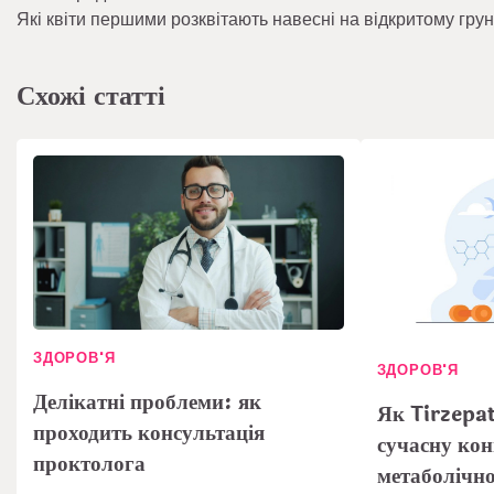
Які квіти першими розквітають навесні на відкритому грун
записів
Схожі статті
ЗДОРОВ'Я
ЗДОРОВ'Я
Делікатні проблеми: як
Як Tirzepat
проходить консультація
сучасну ко
проктолога
метаболічно