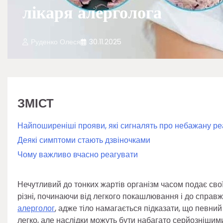
лікаря алерголога
Руденко Олеся
30.11.2025
ЗМІСТ
Найпоширеніші прояви, які сигналять про небажану ре
Деякі симптоми стають дзвіночками
Чому важливо вчасно реагувати
Нечутливий до тонких жартів організм часом подає свої
різні, починаючи від легкого покашлювання і до справж
алерголог
, адже тіло намагається підказати, що певни
легко, але наслідки можуть бути набагато серйознішими