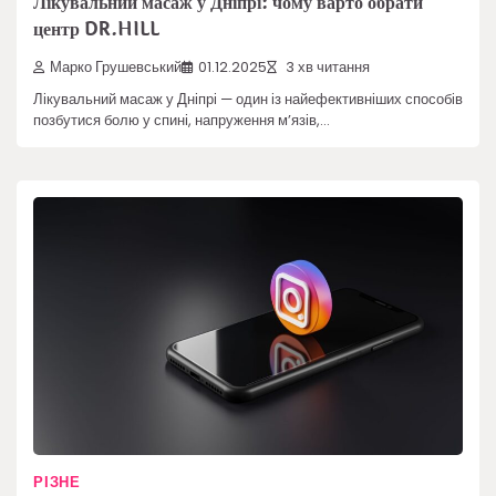
Лікувальний масаж у Дніпрі: чому варто обрати
центр DR.HILL
Марко Грушевський
01.12.2025
3 хв читання
Лікувальний масаж у Дніпрі — один із найефективніших способів
позбутися болю у спині, напруження м’язів,…
РІЗНЕ