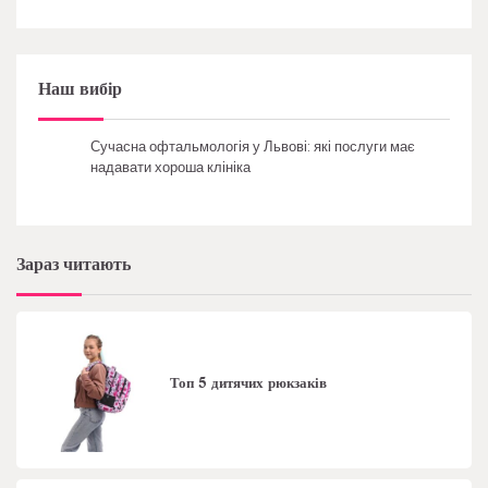
Наш вибір
Сучасна офтальмологія у Львові: які послуги має
надавати хороша клініка
Зараз читають
Топ 5 дитячих рюкзаків