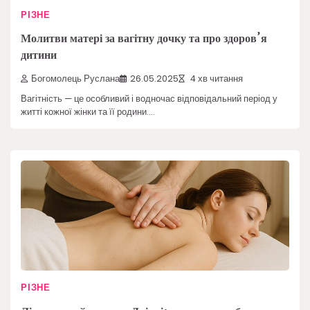
РІЗНЕ
Молитви матері за вагітну дочку та про здоров’я
дитини
Богомолець Руслана
26.05.2025
4 хв читання
Вагітність — це особливий і водночас відповідальний період у
житті кожної жінки та її родини.…
РІЗНЕ