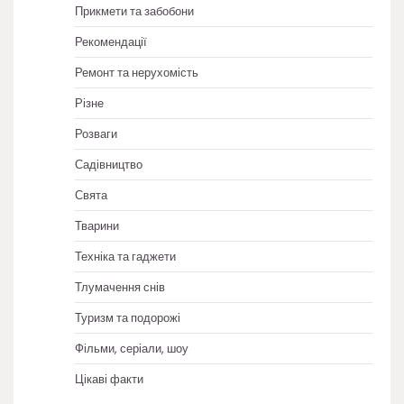
Прикмети та забобони
Рекомендації
Ремонт та нерухомість
Різне
Розваги
Садівництво
Свята
Тварини
Техніка та гаджети
Тлумачення снів
Туризм та подорожі
Фільми, серіали, шоу
Цікаві факти