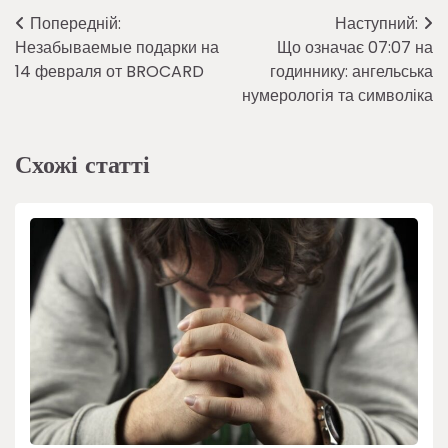
Навігація
Попередній:
Наступний:
Незабываемые подарки на
Що означає 07:07 на
записів
14 февраля от BROCARD
годиннику: ангельська
нумерологія та символіка
Схожі статті