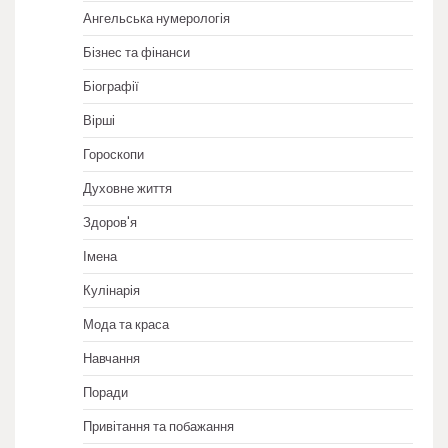
Ангельська нумерологія
Бізнес та фінанси
Біографії
Вірші
Гороскопи
Духовне життя
Здоров'я
Імена
Кулінарія
Мода та краса
Навчання
Поради
Привітання та побажання