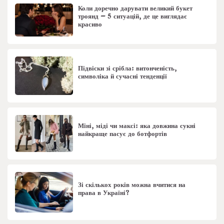
Коли доречно дарувати великий букет
троянд – 5 ситуацій, де це виглядає
красиво
Підвіски зі срібла: витонченість,
символіка й сучасні тенденції
Міні, міді чи максі: яка довжина сукні
найкраще пасує до ботфортів
Зі скількох років можна вчитися на
права в Україні?