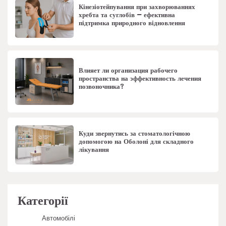
Кінезіотейпування при захворюваннях
хребта та суглобів – ефективна
підтримка природного відновлення
Влияет ли организация рабочего
пространства на эффективность лечения
позвоночника?
Куди звернутись за стоматологічною
допомогою на Оболоні для складного
лікування
Категорії
Автомобілі