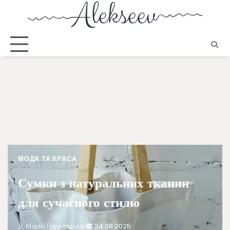
МОДА ТА КРАСА
Сумки з натуральних тканин
для сучасного стилю
Марко Грушевський
24.08.2025