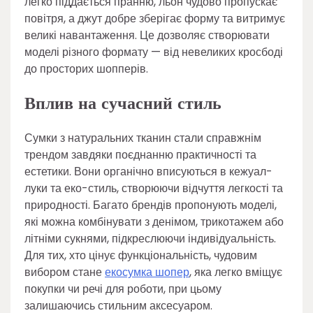
легко піддається пранню, льон чудово пропускає
повітря, а джут добре зберігає форму та витримує
великі навантаження. Це дозволяє створювати
моделі різного формату — від невеликих кросбоді
до просторих шопперів.
Вплив на сучасний стиль
Сумки з натуральних тканин стали справжнім
трендом завдяки поєднанню практичності та
естетики. Вони органічно вписуються в кежуал-
луки та еко-стиль, створюючи відчуття легкості та
природності. Багато брендів пропонують моделі,
які можна комбінувати з денімом, трикотажем або
літніми сукнями, підкреслюючи індивідуальність.
Для тих, хто цінує функціональність, чудовим
вибором стане
екосумка шопер
, яка легко вміщує
покупки чи речі для роботи, при цьому
залишаючись стильним аксесуаром.