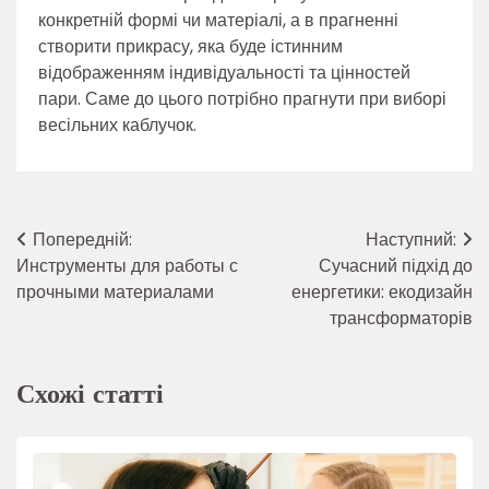
конкретній формі чи матеріалі, а в прагненні
створити прикрасу, яка буде істинним
відображенням індивідуальності та цінностей
пари. Саме до цього потрібно прагнути при виборі
весільних каблучок.
Навігація
Попередній:
Наступний:
Инструменты для работы с
Сучасний підхід до
записів
прочными материалами
енергетики: екодизайн
трансформаторів
Схожі статті