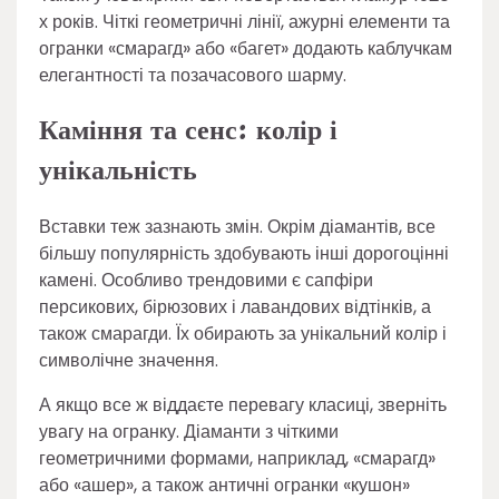
х років. Чіткі геометричні лінії, ажурні елементи та
огранки «смарагд» або «багет» додають каблучкам
елегантності та позачасового шарму.
Каміння та сенс: колір і
унікальність
Вставки теж зазнають змін. Окрім діамантів, все
більшу популярність здобувають інші дорогоцінні
камені. Особливо трендовими є сапфіри
персикових, бірюзових і лавандових відтінків, а
також смарагди. Їх обирають за унікальний колір і
символічне значення.
А якщо все ж віддаєте перевагу класиці, зверніть
увагу на огранку. Діаманти з чіткими
геометричними формами, наприклад, «смарагд»
або «ашер», а також античні огранки «кушон»