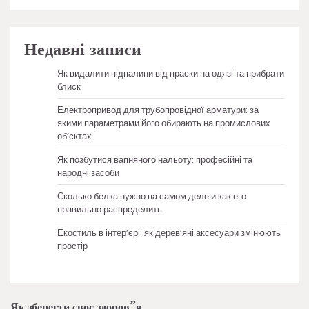
Недавні записи
Як видалити підпалини від праски на одязі та прибрати
блиск
Електропривод для трубопровідної арматури: за
якими параметрами його обирають на промислових
об’єктах
Як позбутися вапняного нальоту: професійні та
народні засоби
Сколько белка нужно на самом деле и как его
правильно распределить
Екостиль в інтер’єрі: як дерев’яні аксесуари змінюють
простір
Як зберегти своє здоров”я