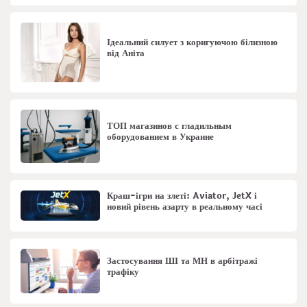
Ідеальний силует з коригуючою білизною
від Аніта
ТОП магазинов с гладильным
оборудованием в Украине
Краш-ігри на злеті: Aviator, JetX і
новий рівень азарту в реальному часі
Застосування ШІ та МН в арбітражі
трафіку