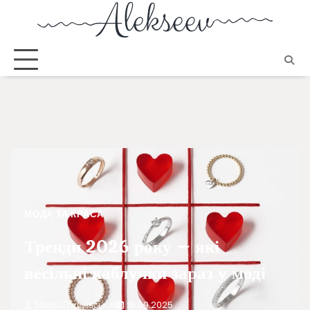
МОДА ТА КРАСА
Тренди 2026 року – які
весільні каблучки зараз у моді
Марко Грушевський
16.09.2025