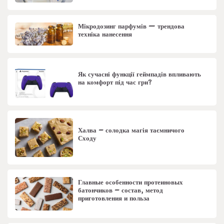
Мікродозинг парфумів — трендова
техніка нанесення
Як сучасні функції геймпадів впливають
на комфорт під час гри?
Халва – солодка магія таємничого
Сходу
Главные особенности протеиновых
батончиков – состав, метод
приготовления и польза