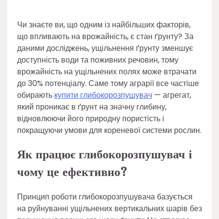
Чи знаєте ви, що одним із найбільших факторів,
що впливають на врожайність, є стан ґрунту? За
даними досліджень, ущільнення ґрунту зменшує
доступність води та поживних речовин, тому
врожайність на ущільнених полях може втрачати
до 30% потенціалу. Саме тому аграрії все частіше
обирають
купити глибокорозпушувач
— агрегат,
який проникає в ґрунт на значну глибину,
відновлюючи його природну пористість і
покращуючи умови для кореневої системи рослин.
Як працює глибокорозпушувач і
чому це ефективно?
Принцип роботи глибокорозпушувача базується
на руйнуванні ущільнених вертикальних шарів без