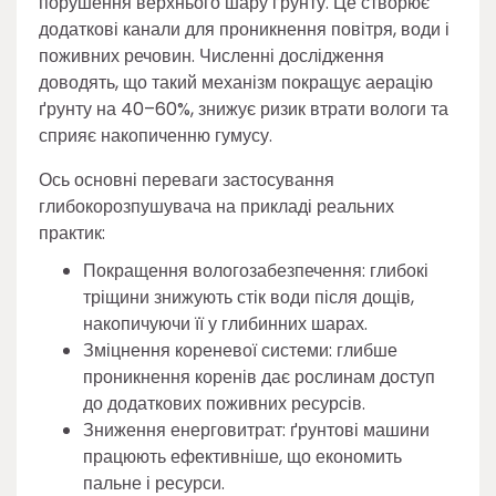
порушення верхнього шару ґрунту. Це створює
додаткові канали для проникнення повітря, води і
поживних речовин. Численні дослідження
доводять, що такий механізм покращує аерацію
ґрунту на 40–60%, знижує ризик втрати вологи та
сприяє накопиченню гумусу.
Ось основні переваги застосування
глибокорозпушувача на прикладі реальних
практик:
Покращення вологозабезпечення: глибокі
тріщини знижують стік води після дощів,
накопичуючи її у глибинних шарах.
Зміцнення кореневої системи: глибше
проникнення коренів дає рослинам доступ
до додаткових поживних ресурсів.
Зниження енерговитрат: ґрунтові машини
працюють ефективніше, що економить
пальне і ресурси.