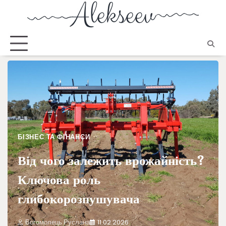
БІЗНЕС ТА ФІНАНСИ
Від чого залежить врожайність?
Ключова роль
глибокорозпушувача
Богомолець Руслана
11.02.2026