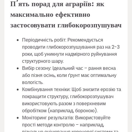
П’ять порад для аграріїв: як
максимально ефективно
застосовувати глибокорозпушувач
Періодичність робіт: Рекомендується
проводити глибокорозпушування раз на 2-3
роки, щоб уникнути надмірного руйнування
структурного шару.
Вибір сезону: Ідеальний час – рання весна
або пізня осінь, коли ґрунт має оптимальну
вологість.
Комбінування техніки: Щоб знизити ерозію та
покращити структуру, глибокорозпушувач
використовують разом з поверхневим
обробітком (наприклад, бороною).
Моніторинг результатів: Використовуйте
прості методи контролю – наприклад,
візуальне оцінювання кореневої системи та