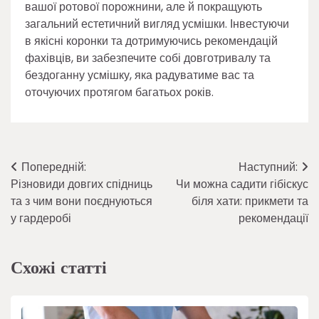
вашої ротової порожнини, але й покращують
загальний естетичний вигляд усмішки. Інвестуючи
в якісні коронки та дотримуючись рекомендацій
фахівців, ви забезпечите собі довготривалу та
бездоганну усмішку, яка радуватиме вас та
оточуючих протягом багатьох років.
Навігація
Попередній:
Наступний:
Різновиди довгих спідниць
Чи можна садити гібіскус
записів
та з чим вони поєднуються
біля хати: прикмети та
у гардеробі
рекомендації
Схожі статті