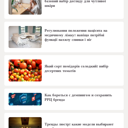
базовий набір догляду для чутливої
шкіри
Регулювання положення пацієнта на
медичному ліжку: навіщо потрібні
функції нахилу спинки і ніг
Який сорт помідорів солодкий: вибір
десертних томатів
Как бороться с демпингом и сохранить
РРЦ бренда
Тренды люстр: какие модели выбирают