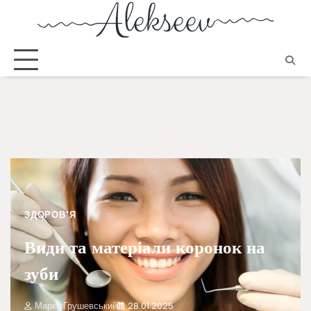
ЗДОРОВ'Я
Види та матеріали коронок на
зуби
Марко Грушевський
28.01.2025