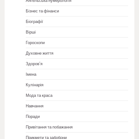
Ангельська нумерологія
Бізнес та фінанси
Біографії
Вірші
Гороскопи
Духовне життя
Здоров'я
Імена
Кулінарія
Мода та краса
Навчання
Поради
Привітання та побажання
Прикмети та забобони