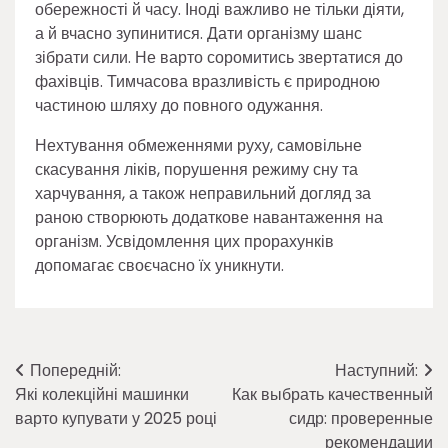
обережності й часу. Іноді важливо не тільки діяти,
а й вчасно зупинитися. Дати організму шанс
зібрати сили. Не варто соромитись звертатися до
фахівців. Тимчасова вразливість є природною
частиною шляху до повного одужання.
Нехтування обмеженнями руху, самовільне
скасування ліків, порушення режиму сну та
харчування, а також неправильний догляд за
раною створюють додаткове навантаження на
організм. Усвідомлення цих прорахунків
допомагає своєчасно їх уникнути.
Навігація
Попередній:
Наступний:
Які колекційні машинки
Как выбрать качественный
записів
варто купувати у 2025 році
сидр: проверенные
рекомендации