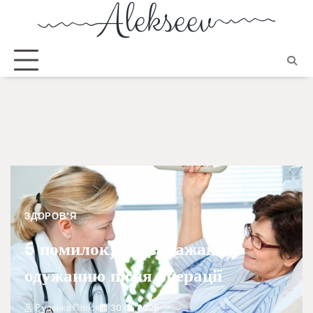
ЗДОРОВ'Я
5 помилок, які заважають
одужанню після операції
Руденко Олеся
30.06.2025