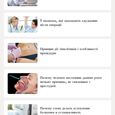
5 помилок, які заважають одужанню
після операції
Принцип дії ліполітиків і особливості
процедури
Почему человек постоянно дышит ртом
ночью: причины, не связанные с
простудой
Почему стоит делать остекление
балконов и устанавливать