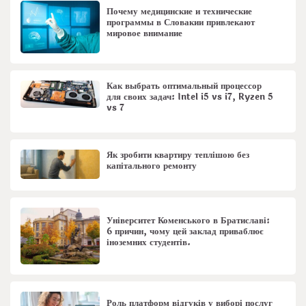
Почему медицинские и технические
программы в Словакии привлекают
мировое внимание
Как выбрать оптимальный процессор
для своих задач: Intel i5 vs i7, Ryzen 5
vs 7
Як зробити квартиру теплішою без
капітального ремонту
Університет Коменського в Братиславі:
6 причин, чому цей заклад приваблює
іноземних студентів.
Роль платформ відгуків у виборі послуг