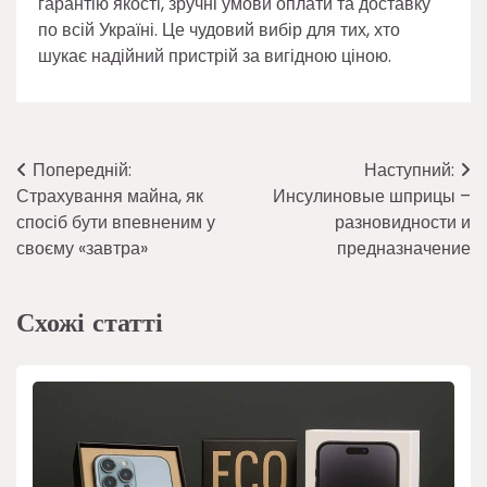
гарантію якості, зручні умови оплати та доставку
по всій Україні. Це чудовий вибір для тих, хто
шукає надійний пристрій за вигідною ціною.
Навігація
Попередній:
Наступний:
Страхування майна, як
Инсулиновые шприцы –
записів
спосіб бути впевненим у
разновидности и
своєму «завтра»
предназначение
Схожі статті