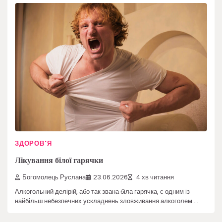
ЗДОРОВ'Я
Лікування білої гарячки
Богомолець Руслана
23.06.2026
4 хв читання
Алкогольний делірій, або так звана біла гарячка, є одним із
найбільш небезпечних ускладнень зловживання алкоголем.…