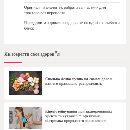
Оригінал чи аналог: як вибрати запчастини для
трактора без переплати
Як видалити підпалини від праски на одязі та прибрати
блиск
Як зберегти своє здоров”я
Сколько белка нужно на самом деле и
как его правильно распределить
Кінезіотейпування при захворюваннях
хребта та суглобів – ефективна
підтримка природного відновлення