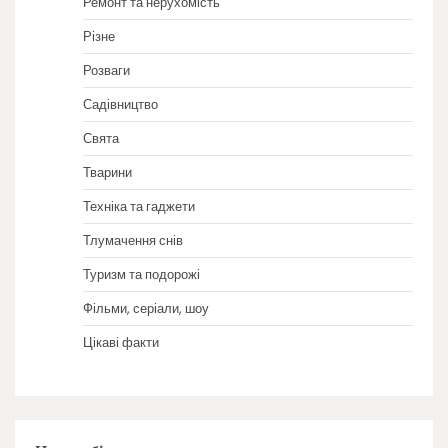
Ремонт та нерухомість
Різне
Розваги
Садівництво
Свята
Тварини
Техніка та гаджети
Тлумачення снів
Туризм та подорожі
Фільми, серіали, шоу
Цікаві факти