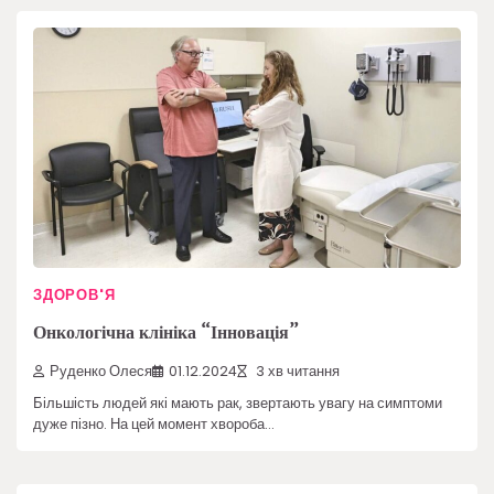
ЗДОРОВ'Я
Онкологічна клініка “Інновація”
Руденко Олеся
01.12.2024
3 хв читання
Більшість людей які мають рак, звертають увагу на симптоми
дуже пізно. На цей момент хвороба…