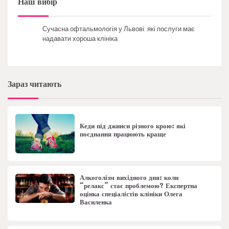
Наш вибір
Сучасна офтальмологія у Львові: які послуги має
надавати хороша клініка
Зараз читають
Кеди під джинси різного крою: які
поєднання працюють краще
Алкоголізм вихідного дня: коли
“релакс” стає проблемою? Експертна
оцінка спеціалістів клініки Олега
Василенка