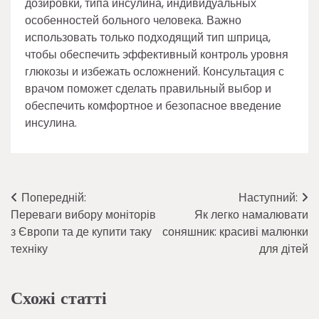
дозировки, типа инсулина, индивидуальных
особенностей больного человека. Важно
использовать только подходящий тип шприца,
чтобы обеспечить эффективный контроль уровня
глюкозы и избежать осложнений. Консультация с
врачом поможет сделать правильный выбор и
обеспечить комфортное и безопасное введение
инсулина.
Навігація
Попередній:
Наступний:
Переваги вибору моніторів
Як легко намалювати
записів
з Європи та де купити таку
соняшник: красиві малюнки
техніку
для дітей
Схожі статті