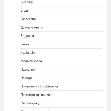
Біографії
Вірші
Гороскопи
Духовне життя
Здоров'я
Імена
Кулінарія
Мода та краса
Навчання
Поради
Привітання та побажання
Прикмети та забобони
Рекомендації