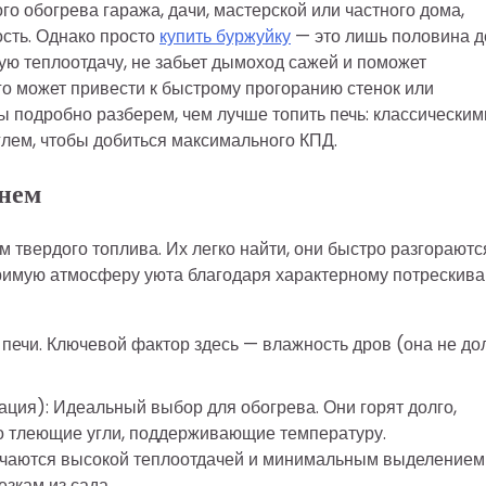
о обогрева гаража, дачи, мастерской или частного дома,
сть. Однако просто
купить буржуйку
— это лишь половина д
ую теплоотдачу, не забьет дымоход сажей и поможет
о может привести к быстрому прогоранию стенок или
 подробно разберем, чем лучше топить печь: классическим
лем, чтобы добиться максимального КПД.
енем
твердого топлива. Их легко найти, они быстро разгораютс
оримую атмосферу уюта благодаря характерному потрескив
печи. Ключевой фактор здесь — влажность дров (она не д
кация): Идеальный выбор для обогрева. Они горят долго,
о тлеющие угли, поддерживающие температуру.
личаются высокой теплоотдачей и минимальным выделением
езкам из сада.