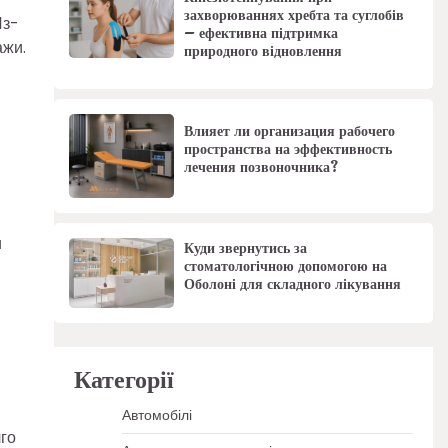
захворюваннях хребта та суглобів
Из-
– ефективна підтримка
ажи.
природного відновлення
Влияет ли организация рабочего
пространства на эффективность
лечения позвоночника?
и
Куди звернутись за
стоматологічною допомогою на
Оболоні для складного лікування
Категорії
Автомобілі
лго