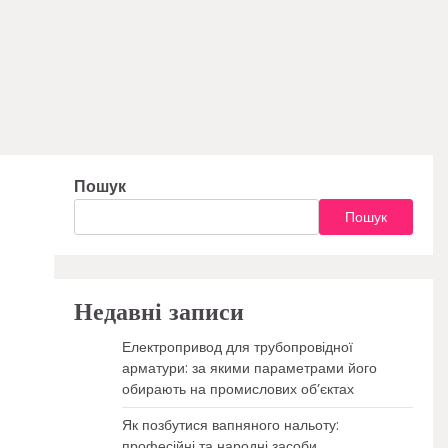
Пошук
Пошук
Недавні записи
Електропривод для трубопровідної
арматури: за якими параметрами його
обирають на промислових об’єктах
Як позбутися вапняного нальоту:
професійні та народні засоби