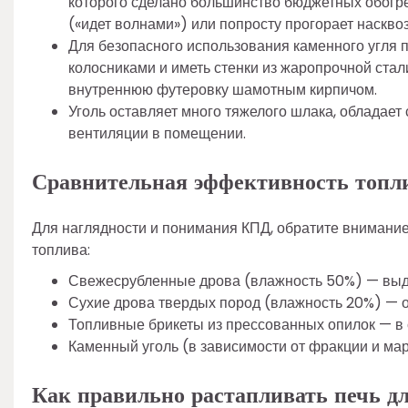
которого сделано большинство бюджетных обогре
(«идет волнами») или попросту прогорает насквоз
Для безопасного использования каменного угля
колосниками и иметь стенки из жаропрочной стал
внутреннюю футеровку шамотным кирпичом.
Уголь оставляет много тяжелого шлака, обладает
вентиляции в помещении.
Сравнительная эффективность топл
Для наглядности и понимания КПД, обратите внимание
топлива:
Свежесрубленные дрова (влажность 50%) — выде
Сухие дрова твердых пород (влажность 20%) — о
Топливные брикеты из прессованных опилок — в
Каменный уголь (в зависимости от фракции и ма
Как правильно растапливать печь д