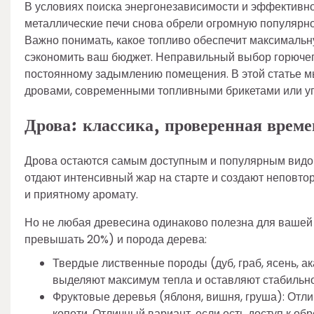
В условиях поиска энергонезависимости и эффективног
металлические печи снова обрели огромную популярно
Важно понимать, какое топливо обеспечит максимальн
сэкономить ваш бюджет. Неправильный выбор горючег
постоянному задымлению помещения. В этой статье мы
дровами, современными топливными брикетами или уг
Дрова: классика, проверенная врем
Дрова остаются самым доступным и популярным видом 
отдают интенсивный жар на старте и создают неповт
и приятному аромату.
Но не любая древесина одинаково полезна для вашей 
превышать 20%) и порода дерева:
Твердые лиственные породы (дуб, граб, ясень, а
выделяют максимум тепла и оставляют стабильн
Фруктовые деревья (яблоня, вишня, груша): От
копоти. Отличный вариант, если есть доступ к обр