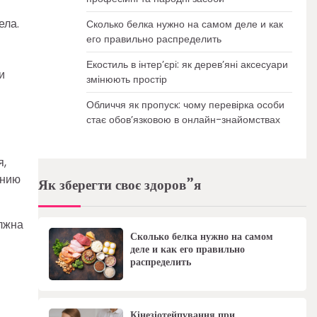
ела.
Сколько белка нужно на самом деле и как
его правильно распределить
Екостиль в інтер’єрі: як дерев’яні аксесуари
и
змінюють простір
Обличчя як пропуск: чому перевірка особи
стає обов’язковою в онлайн-знайомствах
я,
анию
Як зберегти своє здоров”я
олжна
Сколько белка нужно на самом
деле и как его правильно
распределить
Кінезіотейпування при