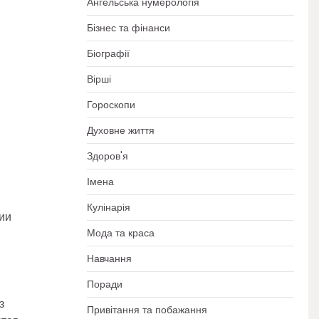
Ангельська нумерологія
Бізнес та фінанси
Біографії
Вірші
Гороскопи
Духовне життя
Здоров'я
Імена
Кулінарія
ии
Мода та краса
Навчання
Поради
з
Привітання та побажання