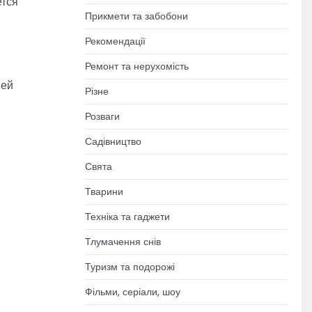
ется
Прикмети та забобони
Рекомендації
Ремонт та нерухомість
шей
Різне
Розваги
Садівництво
Свята
Тварини
Техніка та гаджети
Тлумачення снів
Туризм та подорожі
Фільми, серіали, шоу