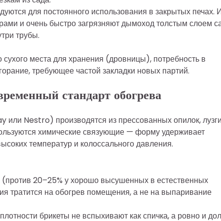
дуются для постоянного использования в закрытых печах. 
крами и очень быстро загрязняют дымоход толстым слоем с
утри трубы.
 сухого места для хранения (дровницы), потребность в
горание, требующее частой закладки новых партий.
временный стандарт обогрева
ay или Nestro) производятся из прессованных опилок, лузг
спользуются химические связующие — форму удерживает
ысоких температур и колоссального давления.
 (против 20–25% у хорошо высушенных в естественных
ргия тратится на обогрев помещения, а не на выпаривание
плотности брикеты не вспыхивают как спичка, а ровно и до