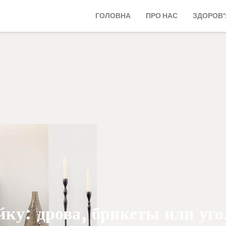
ГОЛОВНА
ПРО НАС
ЗДОРОВ’
ку: дрова, брикеты или уг