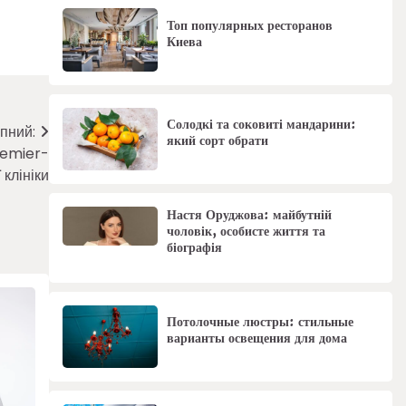
Топ популярных ресторанов
Киева
Солодкі та соковиті мандарини:
пний:
який сорт обрати
remier-
 клініки
Настя Оруджова: майбутній
чоловік, особисте життя та
біографія
Потолочные люстры: стильные
варианты освещения для дома