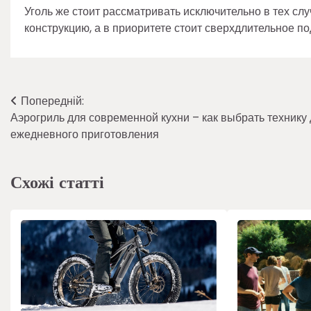
Уголь же стоит рассматривать исключительно в тех сл
конструкцию, а в приоритете стоит сверхдлительное п
Навігація
Попередній:
Аэрогриль для современной кухни – как выбрать технику
записів
ежедневного приготовления
Схожі статті