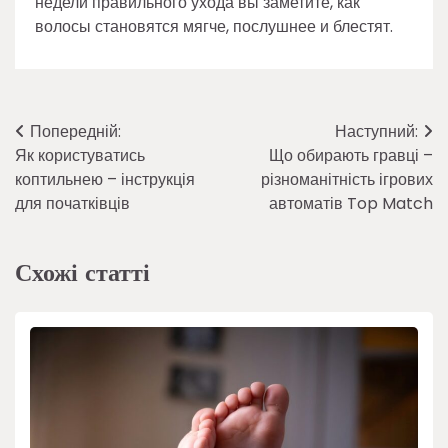
недели правильного ухода вы заметите, как
волосы становятся мягче, послушнее и блестят.
Навігація
Попередній:
Наступний:
Як користуватись
Що обирають гравці –
записів
коптильнею – інструкція
різноманітність ігрових
для початківців
автоматів Top Match
Схожі статті