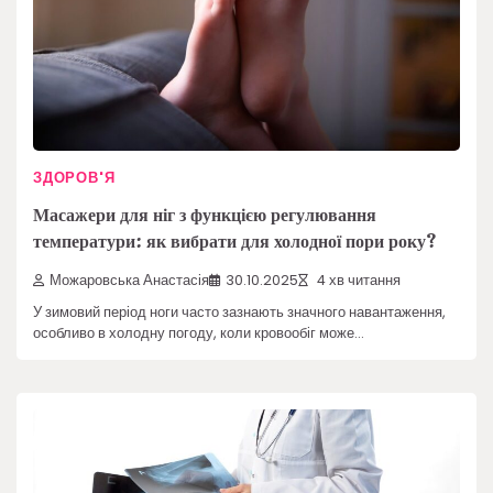
ЗДОРОВ'Я
Масажери для ніг з функцією регулювання
температури: як вибрати для холодної пори року?
Можаровська Анастасія
30.10.2025
4 хв читання
У зимовий період ноги часто зазнають значного навантаження,
особливо в холодну погоду, коли кровообіг може…