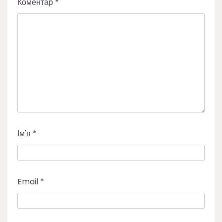
Коментар
*
Ім'я
*
Email
*