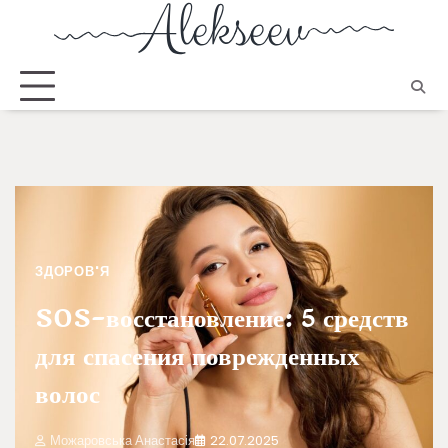
ЗДОРОВ'Я
SOS-восстановление: 5 средств
для спасения поврежденных
волос
Можаровська Анастасія
22.07.2025