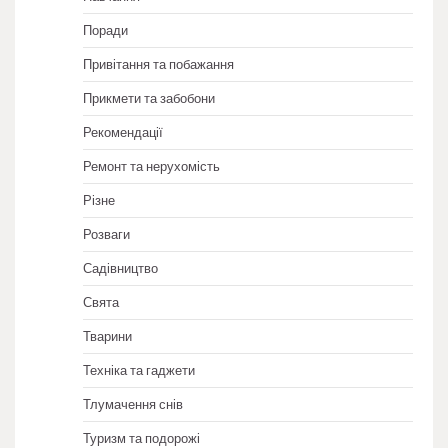
Поради
Привітання та побажання
Прикмети та забобони
Рекомендації
Ремонт та нерухомість
Різне
Розваги
Садівництво
Свята
Тварини
Техніка та гаджети
Тлумачення снів
Туризм та подорожі