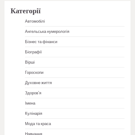
Категорії
Автомобілі
Ангельська нумерологія
Бізнес та фінанси
Біографії
Вірші
Гороскопи
Духовне життя
Здоров'я
Імена
Кулінарія
Мода та краса
Навчання