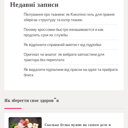
Недавні записи
Піклування про тканини: як Коколіно гель для прання
зберігає структуру та колір тканин
Почему кроссовки быстро изнашиваются и как
продлить срок их службы
Як відрізнити справжній аметист від підробки
Оригінал чи аналог: як вибрати запчастини для
трактора без переплати
Як видалити підпалини від праски на одязі та прибрати
блиск
Як зберегти своє здоров”я
Сколько белка нужно на самом деле и