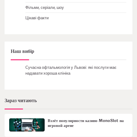
Фільми, серіали, шоу
Цікаві факти
Наш вибір
Сучасна офтальмологія у Львові: які послуги має
надавати хороша клініка
Зараз читають
Взлёт популярности казино MonoSlot на
игровой арене