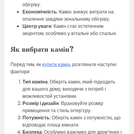
обігріву.
Економічність
: Камін знижує витрати на
опалення завдяки зональному обігріву.
Центр уваги
: Камін стає естетичним
акцентом, особливо у вітальні або спальні.
Як вибрати камін?
Перед тим, як
купити камін
, розгляньте наступні
фактори:
Тип каміна
: Оберіть камін, який підходить
для вашого дому, виходячи з потреб і
можливостей установки.
Розмір і дизайн
: Враховуйте розмір
приміщення та стиль інтер’єру.
Потужність
: Оберіть камін з потужністю, що
відповідає площі кімнати.
Безпека
: Особливо важливо для дров’яних і