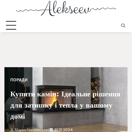
ПОРАДИ
Купити камін: Ідеальне рішення
для затишку і тепла у вашому
домі
Марко Грушевський
31.10.2024