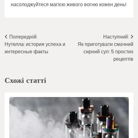
насолоджуйтеся магією живого вогню кожен день!
Навігація
Попередній:
Наступний:
Нутелла: история успеха и
Як приготувати смачний
записів
интересные факты
сирний суп: 5 простих
рецептів
Схожі статті