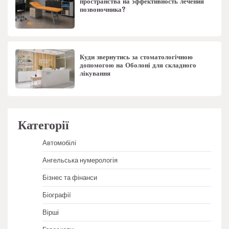
пространства на эффективность лечения
позвоночника?
Куди звернутись за стоматологічною
допомогою на Оболоні для складного
лікування
Категорії
Автомобілі
Ангельська нумерологія
Бізнес та фінанси
Біографії
Вірші