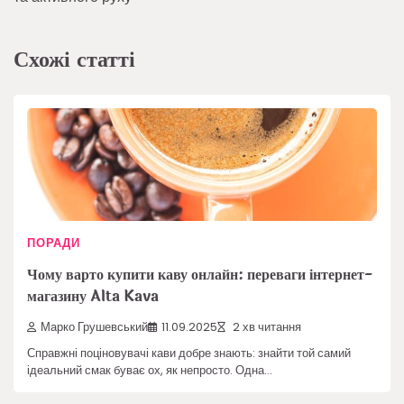
Схожі статті
ПОРАДИ
Чому варто купити каву онлайн: переваги інтернет-
магазину Alta Kava
Марко Грушевський
11.09.2025
2 хв читання
Справжні поціновувачі кави добре знають: знайти той самий
ідеальний смак буває ох, як непросто. Одна…