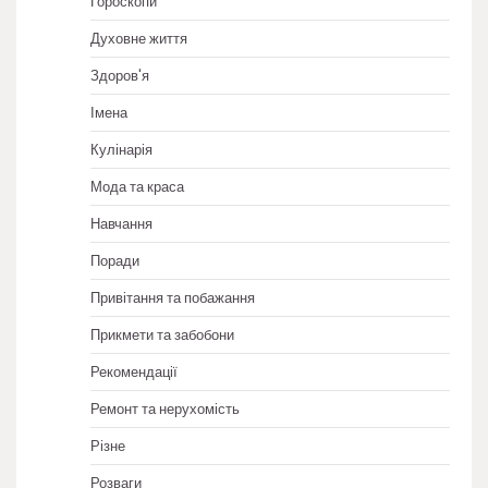
Гороскопи
Духовне життя
Здоров'я
Імена
Кулінарія
Мода та краса
Навчання
Поради
Привітання та побажання
Прикмети та забобони
Рекомендації
Ремонт та нерухомість
Різне
Розваги