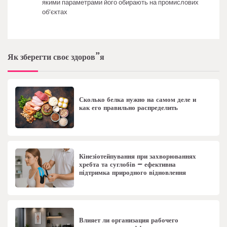
якими параметрами його обирають на промислових
об’єктах
Як зберегти своє здоров”я
Сколько белка нужно на самом деле и
как его правильно распределить
Кінезіотейпування при захворюваннях
хребта та суглобів – ефективна
підтримка природного відновлення
Влияет ли организация рабочего