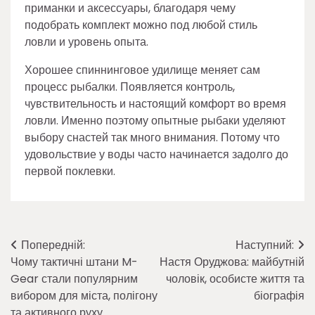
приманки и аксессуары, благодаря чему
подобрать комплект можно под любой стиль
ловли и уровень опыта.
Хорошее спиннинговое удилище меняет сам
процесс рыбалки. Появляется контроль,
чувствительность и настоящий комфорт во время
ловли. Именно поэтому опытные рыбаки уделяют
выбору снастей так много внимания. Потому что
удовольствие у воды часто начинается задолго до
первой поклевки.
Навігація
Попередній:
Наступний:
Чому тактичні штани M-
Настя Оруджова: майбутній
записів
Gear стали популярним
чоловік, особисте життя та
вибором для міста, полігону
біографія
та активного руху