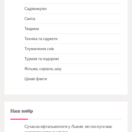
Садівництво
Свята
Тварини
Техніка та гаджети
Тлумачення снів
Туризм та подорожі
Фільми, серіали, шоу
Цікаві факти
Наш вибір
Сучасна офтальмологія у Львові: які послуги має