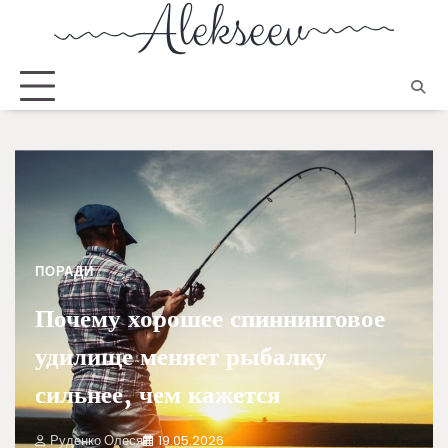
ПОРАДИ
Почему хорошее спиннинговое
удилище меняет рыбалку
сильнее, чем кажется
Руденко Олеся
19.05.2026