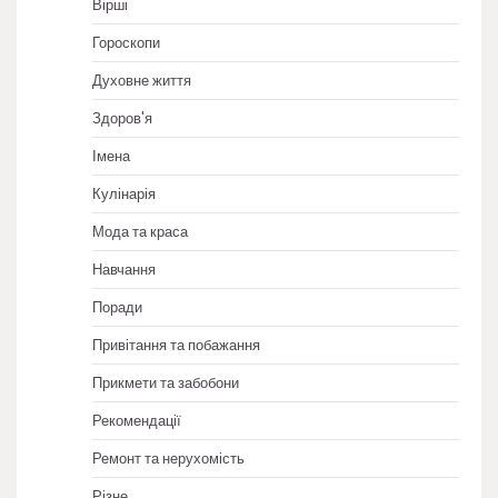
Вірші
Гороскопи
Духовне життя
Здоров'я
Імена
Кулінарія
Мода та краса
Навчання
Поради
Привітання та побажання
Прикмети та забобони
Рекомендації
Ремонт та нерухомість
Різне