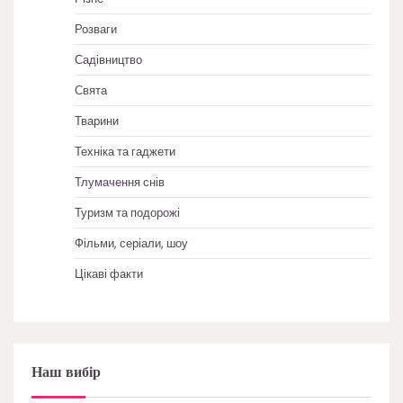
Розваги
Садівництво
Свята
Тварини
Техніка та гаджети
Тлумачення снів
Туризм та подорожі
Фільми, серіали, шоу
Цікаві факти
Наш вибір