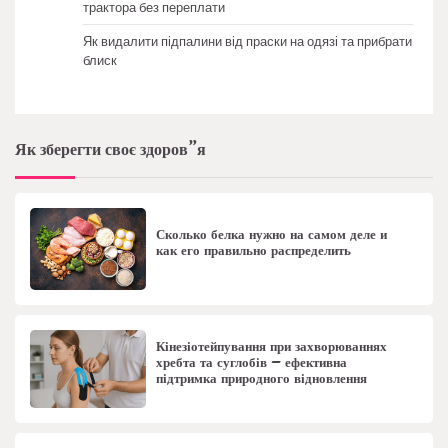
трактора без переплати
Як видалити підпалини від праски на одязі та прибрати
блиск
Як зберегти своє здоров”я
Сколько белка нужно на самом деле и
как его правильно распределить
Кінезіотейпування при захворюваннях
хребта та суглобів – ефективна
підтримка природного відновлення