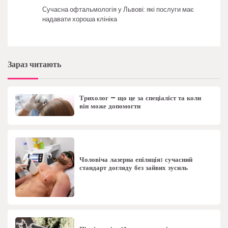
Сучасна офтальмологія у Львові: які послуги має
надавати хороша клініка
Зараз читають
Трихолог – що це за спеціаліст та коли
він може допомогти
Чоловіча лазерна епіляція: сучасний
стандарт догляду без зайвих зусиль