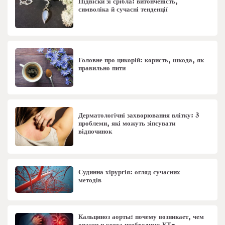
Підвіски зі срібла: витонченість,
символіка й сучасні тенденції
Головне про цикорій: користь, шкода, як
правильно пити
Дерматологічні захворювання влітку: 3
проблеми, які можуть зіпсувати
відпочинок
Судинна хірургія: огляд сучасних
методів
Кальциноз аорты: почему возникает, чем