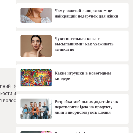
Чому золотий ланцюжок – це
найкращий подарунок для жінки
Чувствительная кожа с
высыпаниями: как ухаживать
деликатно
Какие игрушки в новогоднем
киндере
пний:
кости и
я волос
Розробка мобільних додатків: як
перетворити ідею на продукт,
який використовують щодня