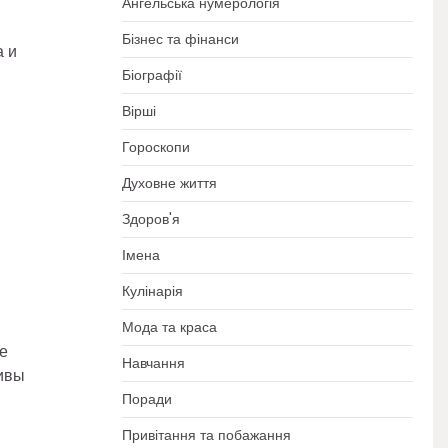
Ангельська нумерологія
Бізнес та фінанси
а и
Біографії
Вірші
Гороскопи
Духовне життя
Здоров'я
Імена
Кулінарія
Мода та краса
е
Навчання
тивы
Поради
Привітання та побажання