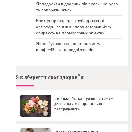
Як видалити підпалини від праски на одязі
та прибрати блиск
Електропривод для трубопровідної
арматури: за якими параметрами його
обирають на промислових об’єктах
Як позбутися вапняного нальоту:
професійні та народні засоби
Як зберегти своє здоров”я
Сколько белка нужно на самом
.
деле и как его правильно
распределить
Кінезіотейпування при