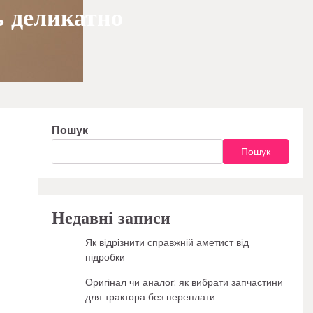
 деликатно
Пошук
Пошук
Недавні записи
Як відрізнити справжній аметист від
підробки
Оригінал чи аналог: як вибрати запчастини
для трактора без переплати