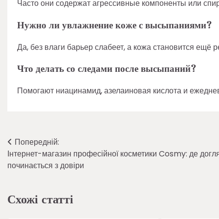
Часто они содержат агрессивные компоненты или спир
Нужно ли увлажнение коже с высыпаниями?
Да, без влаги барьер слабеет, а кожа становится ещё 
Что делать со следами после высыпаний?
Помогают ниацинамид, азелаиновая кислота и ежедне
Навігація
Попередній:
Інтернет-магазин професійної косметики Cosmy: де догл
записів
починається з довіри
Схожі статті