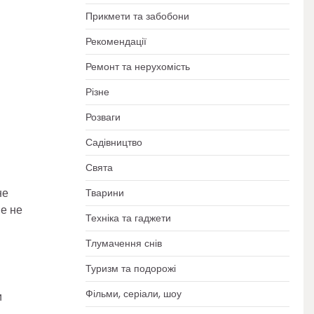
Прикмети та забобони
Рекомендації
Ремонт та нерухомість
Різне
Розваги
Садівництво
Свята
не
Тварини
ые не
Техніка та гаджети
Тлумачення снів
Туризм та подорожі
Фільми, серіали, шоу
и