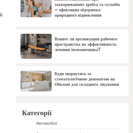
захворюваннях хребта та суглобів
– ефективна підтримка
й
природного відновлення
Влияет ли организация рабочего
пространства на эффективность
лечения позвоночника?
Куди звернутись за
стоматологічною допомогою на
Оболоні для складного лікування
Категорії
Автомобілі