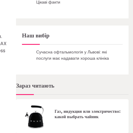
Цікаві факти
Наш вибір
.
MAX
ess
Сучасна офтальмологія у Львові: які
послуги має надавати хороша клініка
Зараз читають
Газ, индукция или электричество:
какой выбрать чайник