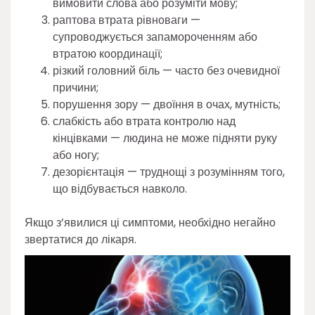
вимовити слова або розуміти мову;
раптова втрата рівноваги —
супроводжується запамороченням або
втратою координації;
різкий головний біль — часто без очевидної
причини;
порушення зору — двоїння в очах, мутність;
слабкість або втрата контролю над
кінцівками — людина не може підняти руку
або ногу;
дезорієнтація — труднощі з розумінням того,
що відбувається навколо.
Якщо з’явилися ці симптоми, необхідно негайно
звертатися до лікаря.