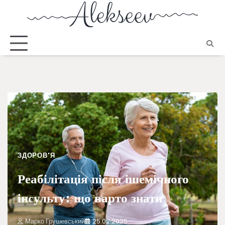
ЗДОРОВ'Я
Реабілітація після ішемічного
інсульту: що варто знати
Марко Грушевський
25.02.2025