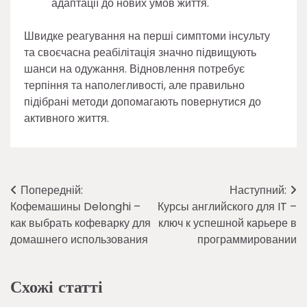
адаптації до нових умов життя.
Швидке реагування на перші симптоми інсульту
та своєчасна реабілітація значно підвищують
шанси на одужання. Відновлення потребує
терпіння та наполегливості, але правильно
підібрані методи допомагають повернутися до
активного життя.
Навігація
Попередній:
Наступний:
Кофемашины Delonghi –
Курсы английского для IT –
записів
как выбрать кофеварку для
ключ к успешной карьере в
домашнего использования
программировании
Схожі статті