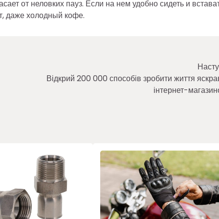
сает от неловких пауз. Если на нем удобно сидеть и встава
т, даже холодный кофе.
Насту
Відкрий 200 000 способів зробити життя яскра
інтернет-магази