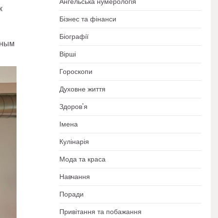
Ангельська нумерологія
к
Бізнес та фінанси
Біографії
нным
Вірші
Гороскопи
Духовне життя
Здоров'я
Імена
Кулінарія
Мода та краса
Навчання
Поради
Привітання та побажання