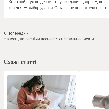
Хороший стул не делает зону ожидания дворцом, но спа
хочется — выбор удался. Остальное посетители простя
Навігація
Попередній:
Навесні, на весні чи весною: як правильно писати
записів
Схожі статті