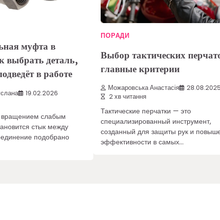
ПОРАДИ
ьная муфта в
Выбор тактических перчат
к выбрать деталь,
главные критерии
подведёт в работе
Можаровська Анастасія
28.08.202
услана
19.02.2026
2 хв читання
Тактические перчатки — это
с вращением слабым
специализированный инструмент,
тановится стык между
созданный для защиты рук и повыш
оединение подобрано
эффективности в самых…