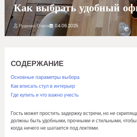
Как выбрать удобный офи
Руденко Олеся
04.06.2025
СОДЕРЖАНИЕ
Основные параметры выбора
Как вписать стул в интерьер
Где купить и что важно учесть
Гость может простить задержку встречи, но не скрипящ
должны быть удобными, прочными и стильными, чтобы н
когда ничего не шатается под локтями.