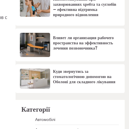
захворюваннях хребта та суглобів
– ефективна підтримка
природного відновлення
ов с
Влияет ли организация рабочего
пространства на эффективность
лечения позвоночника?
Куди звернутись за
стоматологічною допомогою на
Оболоні для складного лікування
Категорії
Автомобілі