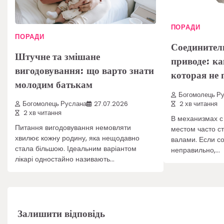
ПОРАДИ
ПОРАДИ
Соединител
Штучне та змішане
приводе: ка
вигодовування: що варто знати
которая не 
молодим батькам
Богомолець Р
2 хв читання
Богомолець Руслана
27.07.2026
2 хв читання
В механизмах 
Питання вигодовування немовляти
местом часто с
хвилює кожну родину, яка нещодавно
валами. Если с
стала більшою. Ідеальним варіантом
неправильно,…
лікарі одностайно називають…
Залишити відповідь