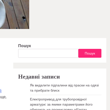
Пошук
Пошук
Недавні записи
Як видалити підпалини від праски на одязі
та прибрати блиск
й
още,
Електропривод для трубопровідної
арматури: за якими параметрами його
обирають на промислових об’єктах