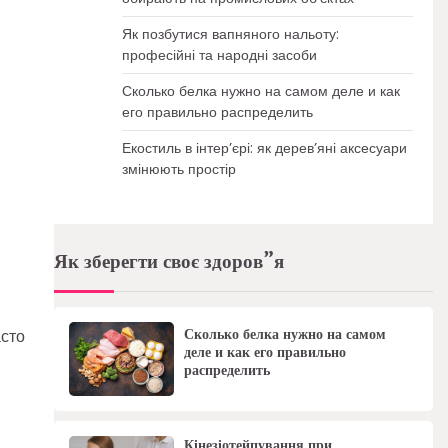
Як позбутися вапняного нальоту:
професійні та народні засоби
Сколько белка нужно на самом деле и как
его правильно распределить
Екостиль в інтер’єрі: як дерев’яні аксесуари
змінюють простір
Як зберегти своє здоров”я
Сколько белка нужно на самом
асто
деле и как его правильно
распределить
Кінезіотейпування при