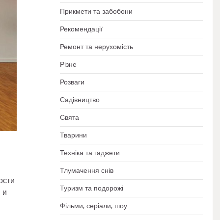
Прикмети та забобони
Рекомендації
Ремонт та нерухомість
Різне
Розваги
Садівництво
Свята
Тварини
Техніка та гаджети
Тлумачення снів
ости
Туризм та подорожі
 и
Фільми, серіали, шоу