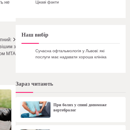
ть не
Цікаві факти
Наш вибір
пний:
вішим з
Сучасна офтальмологія у Львові: які
ном МТА
послуги має надавати хороша клініка
Зараз читають
При болях у спині допоможе
вертебролог