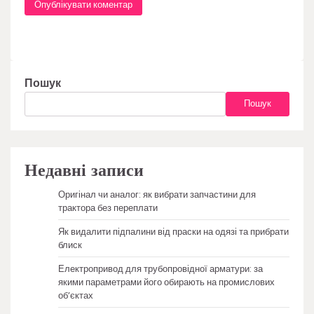
Пошук
Пошук
Недавні записи
Оригінал чи аналог: як вибрати запчастини для
трактора без переплати
Як видалити підпалини від праски на одязі та прибрати
блиск
Електропривод для трубопровідної арматури: за
якими параметрами його обирають на промислових
об’єктах