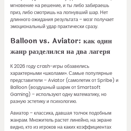
мгновение на решение, и ты либо забираешь
приз, либо смотришь на лопнувший шар. Нет
длинного ожидания результата – мозг получает
эмоциональный удар практически сразу.
Balloon vs. Aviator: как один
жанр разделился на два лагеря
К 2026 году crash-игры обзавелись
характерными «школами». Самые популярные
представители – Aviator (самолетик от Spribe) и
Balloon (воздушный шарик от Smartsoft
Gaming) – используют одну математику, но
разную эстетику и психологию.
Авиатор – классика, давшая толчок подобным
жанрам. Множитель растет линейно, на экране
видно, кто из игроков на каких коэффициентах