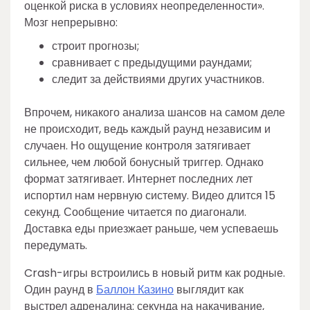
оценкой риска в условиях неопределенности».
Мозг непрерывно:
строит прогнозы;
сравнивает с предыдущими раундами;
следит за действиями других участников.
Впрочем, никакого анализа шансов на самом деле
не происходит, ведь каждый раунд независим и
случаен. Но ощущение контроля затягивает
сильнее, чем любой бонусный триггер. Однако
формат затягивает. Интернет последних лет
испортил нам нервную систему. Видео длится 15
секунд. Сообщение читается по диагонали.
Доставка еды приезжает раньше, чем успеваешь
передумать.
Crash-игры встроились в новый ритм как родные.
Один раунд в
Баллон Казино
выглядит как
выстрел адреналина: секунда на накачивание,