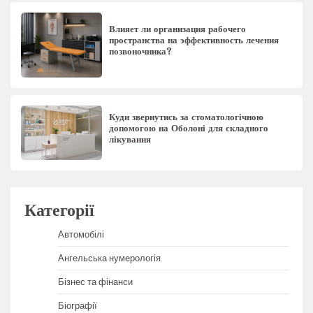
Влияет ли организация рабочего
пространства на эффективность лечения
позвоночника?
Куди звернутись за стоматологічною
допомогою на Оболоні для складного
лікування
Категорії
Автомобілі
Ангельська нумерологія
Бізнес та фінанси
Біографії