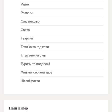
Різне
Розваги
Садівництво
Свята
Тварини
Техніка та гаджети
Тлумачення снів
Туризм та подорожі
Фільми, серіали, шоу
Цікаві факти
Наш вибір