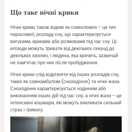
Що таке нічні крики
Нічні крики, також відомі як сомнілоквія – це тип
парасомнії, розладу сну, що характеризується
вигуками, криками або розмовами під час сну. Ці
епізоди можуть тривати від декількох секунд до
декількох хвилин, і людина, яка кричить, зазвичай
не пам’ятає про них після пробудження.
Нічні крики слід відрізняти від інших розладів сну,
таких як сомнамбулізм (сноходіння) та нічні жахи.
Сноходіння характеризується ходінням або
виконанням інших дій під час сну, а нічні жахи – це
інтенсивні кошмари, які можуть викликати сильний
страх і тривогу.