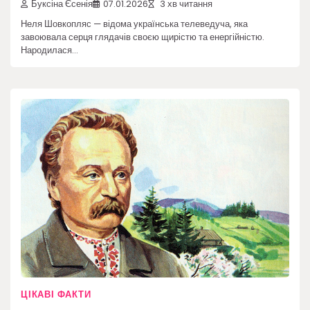
Буксіна Єсенія
07.01.2026
3 хв читання
Неля Шовкопляс — відома українська телеведуча, яка
завоювала серця глядачів своєю щирістю та енергійністю.
Народилася…
ЦІКАВІ ФАКТИ