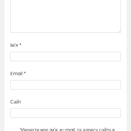
Ім'я
*
Email
*
Сайт
Зберегти моє ім'я, e-mail, та адресу сайту в