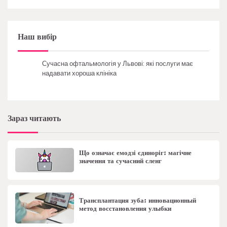
Наш вибір
Сучасна офтальмологія у Львові: які послуги має
надавати хороша клініка
Зараз читають
Що означає емодзі єдиноріг: магічне
значення та сучасний сленг
Трансплантация зуба: инновационный
метод восстановления улыбки