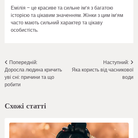
Емілія – це красиве та сильне ім’я з багатою
історією та цікавим значенням. Жінки з цим ім’ям
часто мають сильний характер та цікаву
особистість.
Навігація
Попередній:
Наступний:
Доросла людина кричить
Яка користь від часникової
записів
уві сні: причини та що
води
робити
Схожі статті