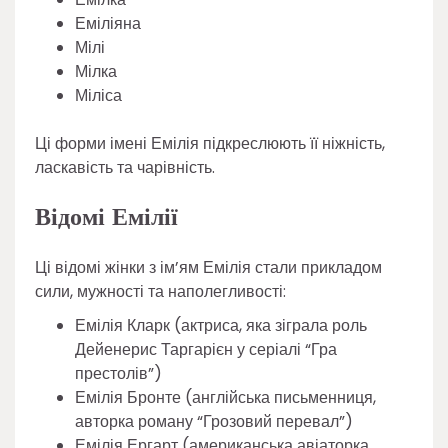
Еміліяна
Мілі
Мілка
Міліса
Ці форми імені Емілія підкреслюють її ніжність,
ласкавість та чарівність.
Відомі Емілії
Ці відомі жінки з ім’ям Емілія стали прикладом
сили, мужності та наполегливості:
Емілія Кларк (актриса, яка зіграла роль
Дейенерис Таргарієн у серіалі “Гра
престолів”)
Емілія Бронте (англійська письменниця,
авторка роману “Грозовий перевал”)
Емілія Ергарт (американська авіаторка,