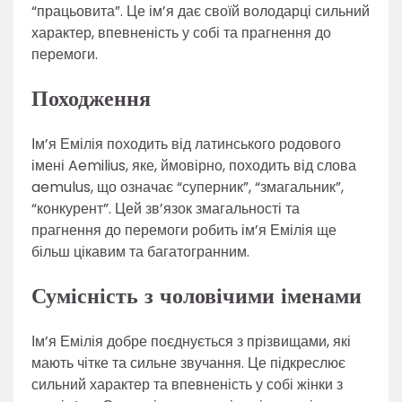
“працьовита”. Це ім’я дає своїй володарці сильний
характер, впевненість у собі та прагнення до
перемоги.
Походження
Ім’я Емілія походить від латинського родового
імені Aemilius, яке, ймовірно, походить від слова
aemulus, що означає “суперник”, “змагальник”,
“конкурент”. Цей зв’язок змагальності та
прагнення до перемоги робить ім’я Емілія ще
більш цікавим та багатогранним.
Сумісність з чоловічими іменами
Ім’я Емілія добре поєднується з прізвищами, які
мають чітке та сильне звучання. Це підкреслює
сильний характер та впевненість у собі жінки з