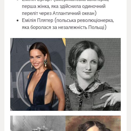
перша жінка, яка здійснила одиночний
переліт через Атлантичний океан)
Емілія Плятер (польська революціонерка,
яка боролася за незалежність Польщі)