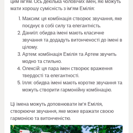
цим ім’ям. Ось декілька чоловічих імен, які можуть
мати хорошу сумісність з ім’ям Емілія:
Максим: ця комбінація створює звучання, яке
поєднує в собі силу та елегантність.
Даниїл: обидва імені мають класичне
звучання та додадуть витонченості до імені в
цілому.
Артем: комбінація Емілія та Артем звучить
модно та стильно.
Олексій: ця пара імен створює враження
твердості та елегантності.
Ілля: обидва імені мають коротке звучання та
можуть створити гармонійну комбінацію.
Ці імена можуть доповнювати ім’я Емілія,
створюючи звучання, яке може вражати своєю
гармонією та витонченістю.