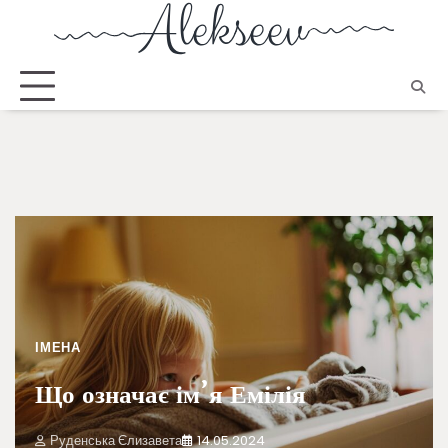
ІМЕНА
Що означає ім’я Емілія
Руденська Єлизавета
14.05.2024