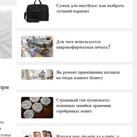
Сумки для ноутбука: как выбрать
лучший вариант
Для чего используется
широкоформатная печать?
Як ремонт приміщення впливає
на імідж вашого бізнесу
при
Страшный сон нумизмата:
основные ошибки хранения
серебряных монет
ие,
м
птомы
Відгуки про лікарів та клінік: у