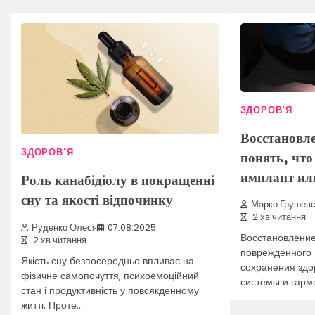
ЗДОРОВ'Я
Восстановле
ЗДОРОВ'Я
понять, что
имплант ил
Роль канабідіолу в покращенні
сну та якості відпочинку
Марко Грушевс
2 хв читання
Руденко Олеся
07.08.2025
Восстановление
2 хв читання
поврежденного 
Якість сну безпосередньо впливає на
сохранения здо
фізичне самопочуття, психоемоційний
системы и гарм
стан і продуктивність у повсякденному
житті. Проте…