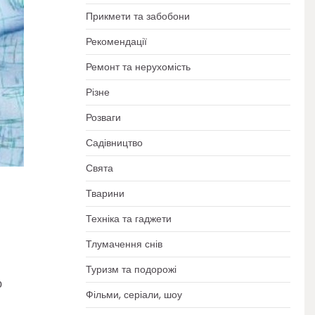
Прикмети та забобони
Рекомендації
Ремонт та нерухомість
Різне
Розваги
Садівництво
Свята
Тварини
Техніка та гаджети
Тлумачення снів
Туризм та подорожі
ю
Фільми, серіали, шоу