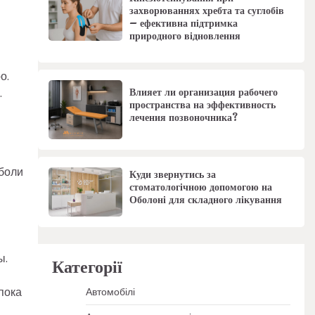
захворюваннях хребта та суглобів
– ефективна підтримка
природного відновлення
о.
Влияет ли организация рабочего
.
пространства на эффективность
лечения позвоночника?
 боли
Куди звернутись за
стоматологічною допомогою на
Оболоні для складного лікування
ы.
Категорії
пока
Автомобілі