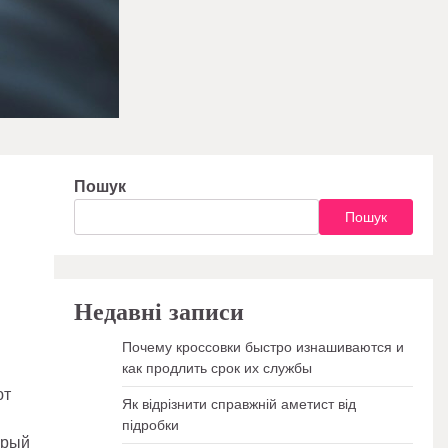
Пошук
Пошук
Недавні записи
Почему кроссовки быстро изнашиваются и
как продлить срок их службы
ют
Як відрізнити справжній аметист від
підробки
орый