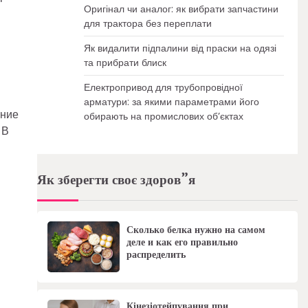
Оригінал чи аналог: як вибрати запчастини
для трактора без переплати
Як видалити підпалини від праски на одязі
та прибрати блиск
Електропривод для трубопровідної
арматури: за якими параметрами його
ание
обирають на промислових об’єктах
 В
Як зберегти своє здоров”я
Сколько белка нужно на самом
деле и как его правильно
распределить
Кінезіотейпування при