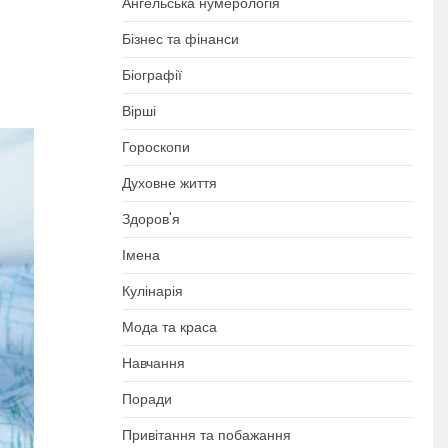
Ангельська нумерологія
Бізнес та фінанси
Біографії
Вірші
Гороскопи
Духовне життя
Здоров'я
Імена
Кулінарія
Мода та краса
Навчання
Поради
Привітання та побажання