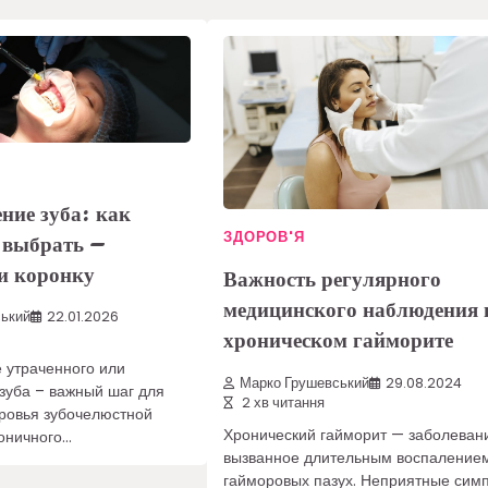
ние зуба: как
ЗДОРОВ'Я
 выбрать –
и коронку
Важность регулярного
медицинского наблюдения 
ький
22.01.2026
хроническом гайморите
 утраченного или
Марко Грушевський
29.08.2024
зуба – важный шаг для
2 хв читання
ровья зубочелюстной
Хронический гайморит — заболеван
оничного…
вызванное длительным воспаление
гайморовых пазух. Неприятные сим