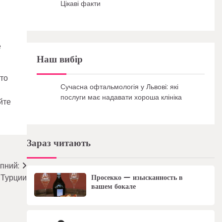
Цікаві факти
е
Наш вибір
то
Сучасна офтальмологія у Львові: які
послуги має надавати хороша клініка
йте
Зараз читають
пний:
 Турции
Просекко — изысканность в
вашем бокале