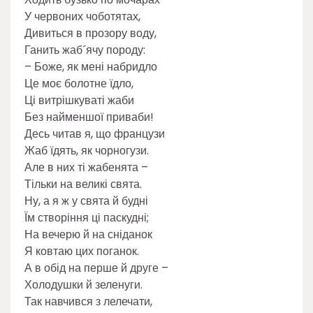
У червоних чоботятах,
Дивиться в прозору воду,
Ганить жаб´ячу породу:
– Боже, як мені набридло
Це моє болотне їдло,
Ці витрішкуваті жаби
Без найменшої приваби!
Десь читав я, що французи
Жаб їдять, як чорногузи.
Але в них ті жабенята –
Тільки на великі свята.
Ну, а я ж у свята й будні
Їм створіння ці паскудні;
На вечерю й на сніданок
Я ковтаю цих поганок.
А в обід на перше й друге –
Холодушки й зеленуги.
Так навчився з лелечати,