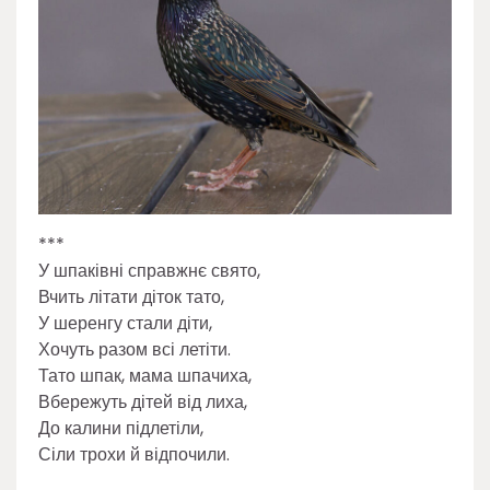
***
У шпаківні справжнє свято,
Вчить літати діток тато,
У шеренгу стали діти,
Хочуть разом всі летіти.
Тато шпак, мама шпачиха,
Вбережуть дітей від лиха,
До калини підлетіли,
Сіли трохи й відпочили.