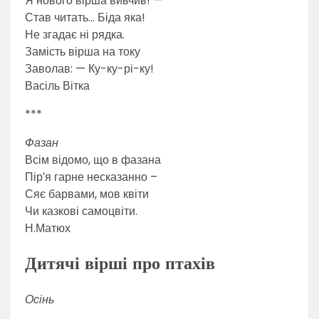
Я нового вірша вивчив! —
Став читать… Біда яка!
Не згадає ні рядка.
Замість вірша на току
Заволав: — Ку-ку-рі-ку!
Васіль Вітка
***
Фазан
Всім відомо, що в фазана
Пір′я гарне несказанно –
Сяє барвами, мов квіти
Чи казкові самоцвіти.
Н.Матюх
Дитячі вірші про птахів
Осінь