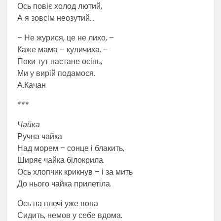
Ось повіє холод лютий,
А я зовсім неозутий…
– Не журися, це не лихо, –
Каже мама – куличиха. –
Поки тут настане осінь,
Ми у вирій подамося.
А.Качан
***
Чайка
Ручна чайка
Над морем – сонце і блакить,
Ширяє чайка білокрила.
Ось хлопчик крикнув – і за мить
До нього чайка прилетіла.
Ось на плечі уже вона
Сидить, немов у себе вдома.