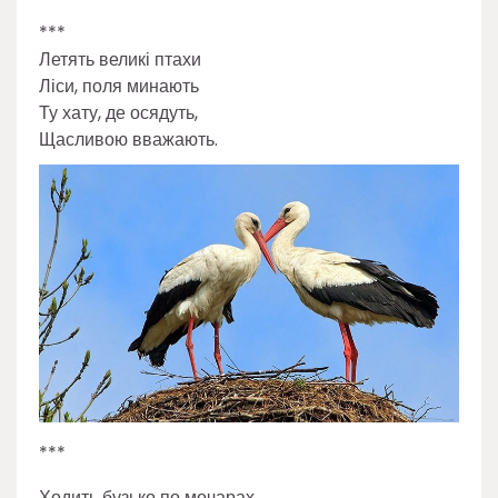
***
Летять великі птахи
Ліси, поля минають
Ту хату, де осядуть,
Щасливою вважають.
***
Ходить бузько по мочарах