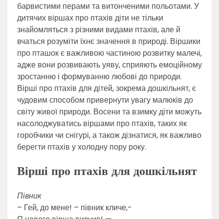
барвистими перами та витонченими польотами. У
дитячих віршах про птахів діти не тільки
знайомляться з різними видами птахів, але й
вчаться розуміти їхнє значення в природі. Віршики
про пташок є важливою частиною розвитку малечі,
адже вони розвивають уяву, сприяють емоційному
зростанню і формуванню любові до природи.
Вірші про птахів для дітей, зокрема дошкільнят, є
чудовим способом привернути увагу малюків до
світу живої природи. Восени та взимку діти можуть
насолоджуватись віршами про птахів, таких як
горобчики чи снігурі, а також дізнатися, як важливо
берегти птахів у холодну пору року.
Вірші про птахів для дошкільнят
Півник
– Гей, до мене! – півник кличе,-