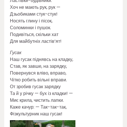
Ластівки-будівники.
Хоч не мають рук, рук —
Дзьобиками стук-стук!
Носять глину і пісок,
Соломинки і пушок.
Подивіться, скільки хат
Для майбутніх ластів’ят!
Гусак
Наш гусак піднявсь на кладку,
Став, як завше, на зарядку,
Повернувся вліво, вправо,
Чітко робить вільні вправи.
От зробив гусак зарядку
Та й у річку — бух із кладки! —
Миє крила, чистить лапки.
Каже качур: — Так-так-так,
Фізкультурник наш гусак!