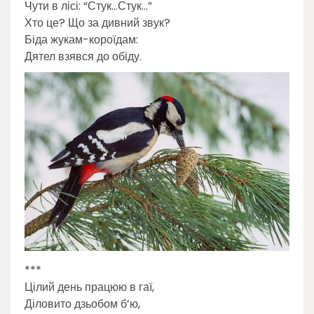
Чути в лісі: “Стук…Стук…”
Хто це? Що за дивний звук?
Біда жукам-короїдам:
Дятел взявся до обіду.
***
Цілий день працюю в гаї,
Діловито дзьобом б’ю,