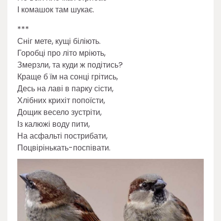
І комашок там шукає.
***
Сніг мете, кущі біліють.
Горобці про літо мріють,
Змерзли, та куди ж подітись?
Краще б їм на сонці грітись,
Десь на лаві в парку сісти,
Хлібних крихіт попоїсти,
Дощик весело зустріти,
Із калюжі воду пити,
На асфальті пострибати,
Поцвірінькать-поспівати.