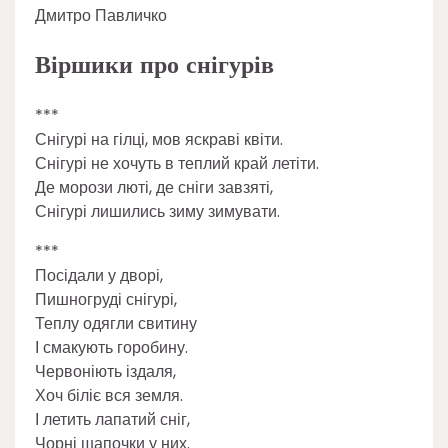
Дмитро Павличко
Віршики про снігурів
***
Снігурі на гілці, мов яскраві квіти.
Снігурі не хочуть в теплий край летіти.
Де морози люті, де сніги завзяті,
Снігурі лишились зиму зимувати.
***
Посідали у дворі,
Пишногруді снігурі,
Теплу одягли свитину
І смакують горобину.
Червоніють іздаля,
Хоч біліє вся земля.
І летить лапатий сніг,
Чорні шапочки у них.