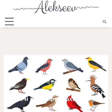
ВІРШІ
Дитячі вірші про птахів
Руденська Єлизавета
11.11.2024