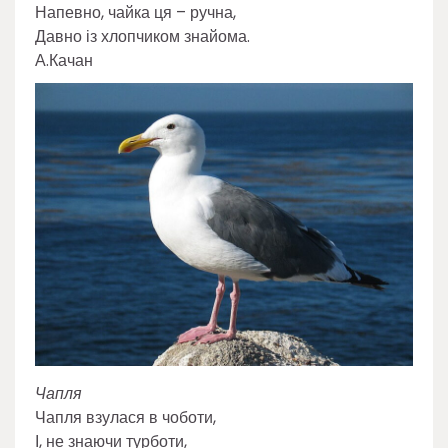
Напевно, чайка ця – ручна,
Давно із хлопчиком знайома.
А.Качан
Чапля
Чапля взулася в чоботи,
І, не знаючи турботи,