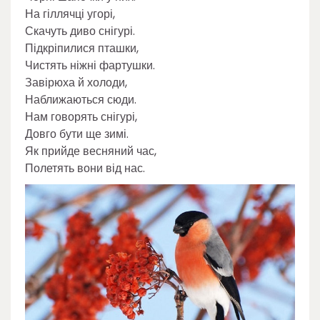
На гіллячці угорі,
Скачуть диво снігурі.
Підкріпилися пташки,
Чистять ніжні фартушки.
Завірюха й холоди,
Наближаються сюди.
Нам говорять снігурі,
Довго бути ще зимі.
Як прийде весняний час,
Полетять вони від нас.