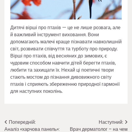
Дитячі вірші про птахів — це не лише розвага, але
й важливий інструмент виховання. Вони
допомагають малечі краще пізнавати навколишній
світ, розвивати співчуття та турботу про природу.
Вірші про птахів, від весняних до зимових, є
чудовим способом навчити дітей берегти птахів,
любити та захищати їх. Нехай ці поетичні твори
стають мостом до пізнання дивовижного світу
птахів і сприяють збереженню природної гармонії
для наступних поколінь.
Навігація
Попередній:
Наступний:
Аналіз «харчова панель»:
Врач дерматолог – на чем