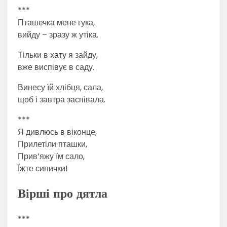
***
Пташечка мене гука,
вийду – зразу ж утіка.
Тільки в хату я зайду,
вже виспівує в саду.
Винесу їй хлібця, сала,
щоб і завтра заспівала.
***
Я дивлюсь в віконце,
Прилетіли пташки,
Прив’яжу їм сало,
Їжте синички!
Вірші про дятла
***