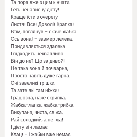
Та пора вже з цим кінчати.
Геть ненависну дієту!
Краще їсти з очерету
Листя! Все! Доволі! Крапка!
Втім, поглянув – скаче жабка.
Ось вона! – завмер лелека.
Придивляється здалека
І підходить неквапливо
Він до неї. Що за диво?!
Не така вона й почварна,
Просто навіть дуже гарна.
Очі завеликі трішки,
Та зате які там ніжки!
Граціозна, наче скрипка,
Жабка-лапка, жабка-рибка.
Викупана, чиста, свіжа,
Рай солодкий, а не їжа!
І дієту він ламає:
Клац! – і жабки вже немає.