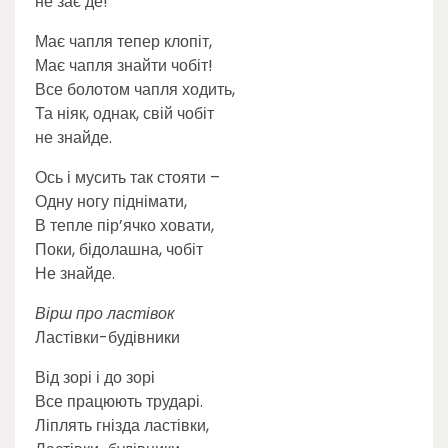
не зає де!
Має чапля тепер клопіт,
Має чапля знайти чобіт!
Все болотом чапля ходить,
Та ніяк, однак, свій чобіт
не знайде.
Ось і мусить так стояти –
Одну ногу піднімати,
В тепле пір’ячко ховати,
Поки, бідолашна, чобіт
Не знайде.
Вірш про ластівок
Ластівки-будівники
Від зорі і до зорі
Все працюють трударі.
Ліплять гнізда ластівки,