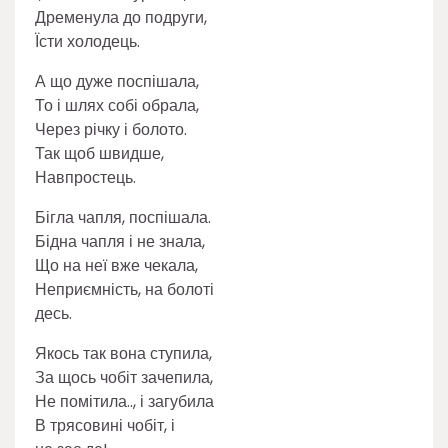
Дременула до подруги,
Їсти холодець.
А що дуже поспішала,
То і шлях собі обрала,
Через річку і болото.
Так щоб швидше,
Навпростець.
Бігла чапля, поспішала.
Бідна чапля і не знала,
Що на неї вже чекала,
Неприємність, на болоті
десь.
Якось так вона ступила,
За щось чобіт зачепила,
Не помітила.., і загубила
В трясовині чобіт, і