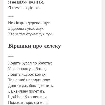
Я не цвяхи забиваю,
Я комашок дістаю.
***
Не лікар, а дерева лікує.
З дерева лунає звук:
Хто ж там стукає: тук-тук?
Віршики про лелеку
***
Ходить бусол по болотах
У червоних у чоботах,
Ловить ящірок, комах
Та на жаб наводить жах.
Довгим дзьобом цокотить,
За хвилину полетить,
Щоб із неба, з вишини
Помахать крилом мені.