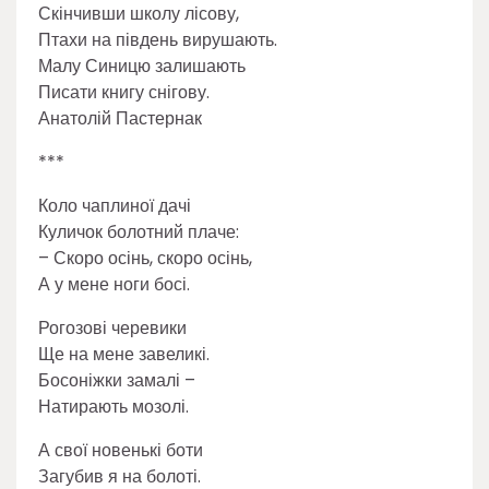
Скінчивши школу лісову,
Птахи на південь вирушають.
Малу Синицю залишають
Писати книгу снігову.
Анатолій Пастернак
***
Коло чаплиної дачі
Куличок болотний плаче:
– Скоро осінь, скоро осінь,
А у мене ноги босі.
Рогозові черевики
Ще на мене завеликі.
Босоніжки замалі –
Натирають мозолі.
А свої новенькі боти
Загубив я на болоті.