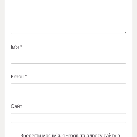
Ім'я
*
Email
*
Сайт
Зберегти моє ім'я, e-mail, та адресу сайту в