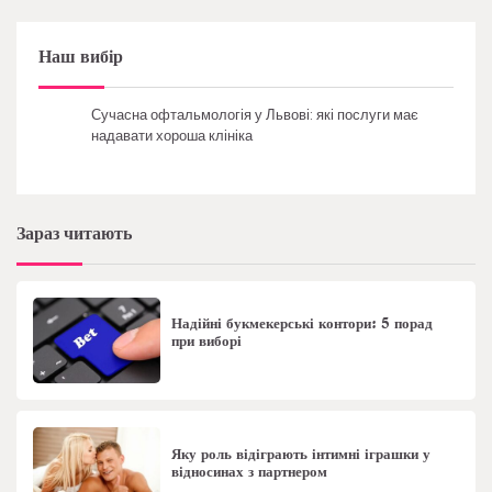
Наш вибір
Сучасна офтальмологія у Львові: які послуги має
надавати хороша клініка
Зараз читають
Надійні букмекерські контори: 5 порад
при виборі
Яку роль відіграють інтимні іграшки у
відносинах з партнером