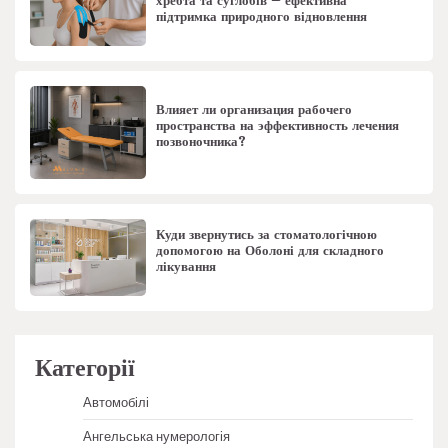
хребта та суглобів – ефективна
підтримка природного відновлення
Влияет ли организация рабочего
пространства на эффективность лечения
позвоночника?
Куди звернутись за стоматологічною
допомогою на Оболоні для складного
лікування
Категорії
Автомобілі
Ангельська нумерологія