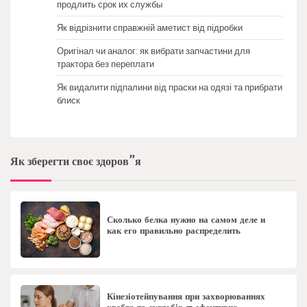
продлить срок их службы
Як відрізнити справжній аметист від підробки
Оригінал чи аналог: як вибрати запчастини для
трактора без переплати
Як видалити підпалини від праски на одязі та прибрати
блиск
Як зберегти своє здоров”я
Сколько белка нужно на самом деле и
как его правильно распределить
Кінезіотейпування при захворюваннях