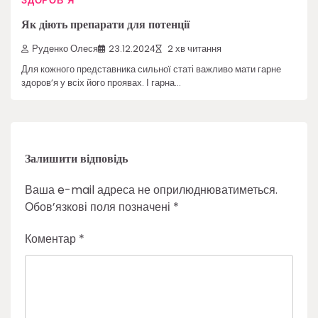
ЗДОРОВ'Я
Як діють препарати для потенції
Руденко Олеся
23.12.2024
2 хв читання
Для кожного представника сильної статі важливо мати гарне
здоров’я у всіх його проявах. І гарна…
Залишити відповідь
Ваша e-mail адреса не оприлюднюватиметься.
Обов’язкові поля позначені
*
Коментар
*