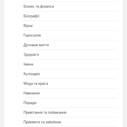
Бізнес та фінанси
Біографії
Вірші
Гороскопи
Духовне життя
Здоров'я
Імена
Кулінарія
Мода та краса
Навчання
Поради
Привітання та побажання
Прикмети та забобони