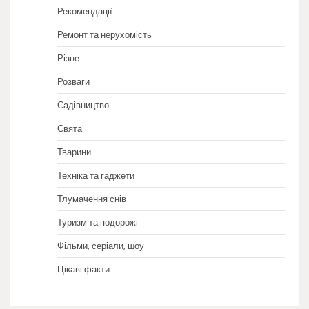
Рекомендації
Ремонт та нерухомість
Різне
Розваги
Садівництво
Свята
Тварини
Техніка та гаджети
Тлумачення снів
Туризм та подорожі
Фільми, серіали, шоу
Цікаві факти