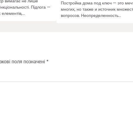
єр вимагає не лише
Постройка дома под ключ — это меч
ункціональності. Підлога —
многих, но также и источник множес
х елементів,…
вопросов. Неопределенность…
зкові поля позначені
*