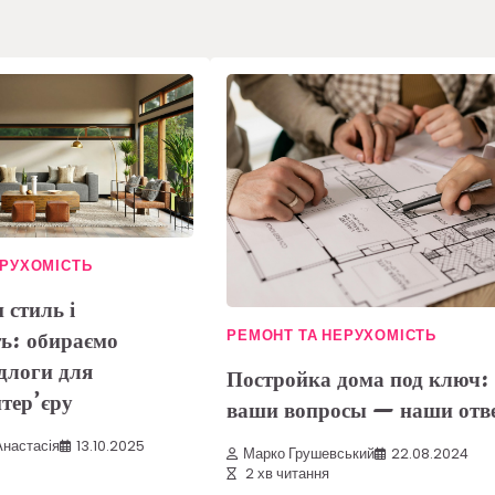
ЕРУХОМІСТЬ
 стиль і
ть: обираємо
РЕМОНТ ТА НЕРУХОМІСТЬ
длоги для
Постройка дома под ключ:
нтер’єру
ваши вопросы — наши отв
настасія
13.10.2025
Марко Грушевський
22.08.2024
2 хв читання