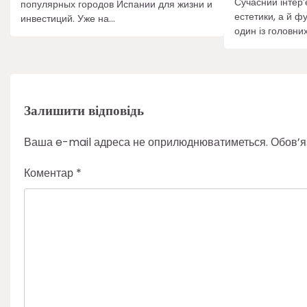
Сучасний інтер’
популярных городов Испании для жизни и
естетики, а й ф
инвестиций. Уже на…
один із головни
Залишити відповідь
Ваша e-mail адреса не оприлюднюватиметься.
Обов’я
Коментар
*