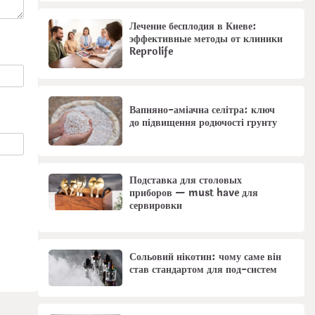
Лечение бесплодия в Киеве:
эффективные методы от клиники
Reprolife
Вапняно-аміачна селітра: ключ
до підвищення родючості грунту
Подставка для столовых
приборов — must have для
сервировки
Сольовий нікотин: чому саме він
став стандартом для под-систем