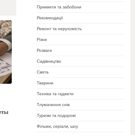
Прикмети та забобони
Рекомендації
Ремонт та нерухомість
Різне
Розваги
Садівництво
Свята
Тварини
Техніка та гаджети
Тлумачення снів
еты
Туризм та подорожі
Фільми, серіали, шоу