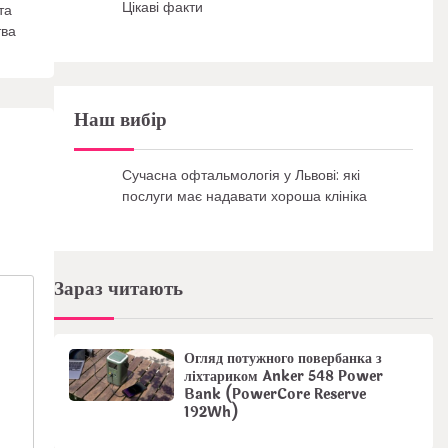
Цікаві факти
та
тва
Наш вибір
Сучасна офтальмологія у Львові: які
послуги має надавати хороша клініка
Зараз читають
Огляд потужного повербанка з
ліхтариком Anker 548 Power
Bank (PowerCore Reserve
192Wh)