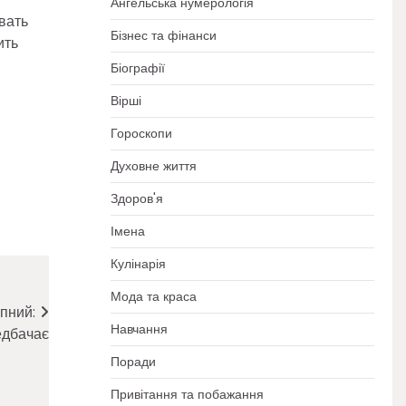
Ангельська нумерологія
вать
Бізнес та фінанси
ить
Біографії
Вірші
Гороскопи
Духовне життя
Здоров'я
Імена
Кулінарія
Мода та краса
пний:
Навчання
едбачає
Поради
Привітання та побажання