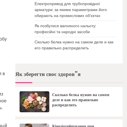
Електропривод для трубопровідної
арматури: за якими параметрами його
обирають на промислових об’єктах
Як позбутися вапняного нальоту:
професійні та народні засоби
обу
Сколько белка нужно на самом деле и как
его правильно распределить
Як зберегти своє здоров”я
я в
из
Сколько белка нужно на самом
деле и как его правильно
ное
распределить
ь.
ный
Кінезіотейпування при