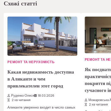
Схожі статті
РЕМОНТ ТА Н
РЕМОНТ ТА НЕРУХОМІСТЬ
Як поєднати
Какая недвижимость доступна
практичніс
в Аликанте и чем
покриття пі
привлекателен этот город
сучасного і
Руденко Олеся
18.03.2026
Можаровська А
2 хв читання
2 хв читання
Аликанте уверенно входит в число самых