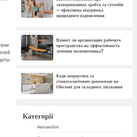
захворюваннях хребта та суглобів
– ефективна підтримка
природного відновлення
Влияет ли организация рабочего
твии
пространства на эффективность
лечения позвоночника?
делей
щиты
Куди звернутись за
стоматологічною допомогою на
Оболоні для складного лікування
Категорії
Автомобілі