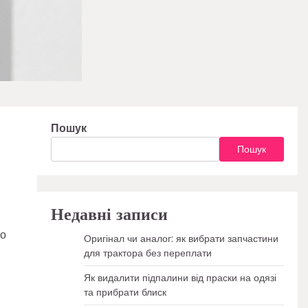
Пошук
Пошук
Недавні записи
то
Оригінал чи аналог: як вибрати запчастини
для трактора без переплати
Як видалити підпалини від праски на одязі
та прибрати блиск