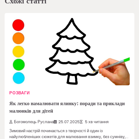
Схожі статті
РОЗВАГИ
Як легко намалювати ялинку: поради та приклади
малюнків для дітей
Богомолець Руслана
25.07.2025
5 хв читання
Зимовий настрій починається з творчості й один із
найулюбленіших сюжетів для малювання взимку, без сумніву,…