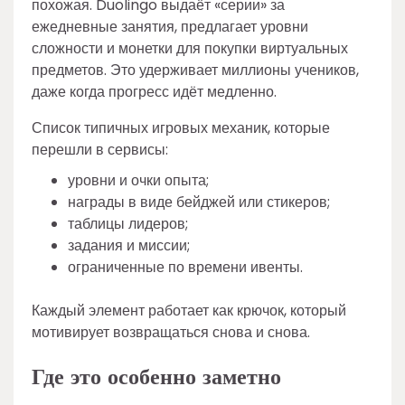
похожая. Duolingo выдаёт «серии» за
ежедневные занятия, предлагает уровни
сложности и монетки для покупки виртуальных
предметов. Это удерживает миллионы учеников,
даже когда прогресс идёт медленно.
Список типичных игровых механик, которые
перешли в сервисы:
уровни и очки опыта;
награды в виде бейджей или стикеров;
таблицы лидеров;
задания и миссии;
ограниченные по времени ивенты.
Каждый элемент работает как крючок, который
мотивирует возвращаться снова и снова.
Где это особенно заметно