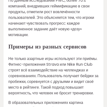
По данным исследований PWC, более 70%
компаний, внедривших геймификацию в свои
продукты, отметили рост вовлечённости
пользователей. Это объясняется тем, что игроки
начинают чувствовать прогресс: каждое
выполненное задание даёт новую «дозу»
мотивации.
Примеры из разных сервисов
Не только азартные игры используют эти приёмы.
Фитнес-приложения Strava или Nike Run Club
строят всё взаимодействие на челленджах и
соревнованиях. Пользователь получает бейджи за
пробежки, соревнуется с друзьями и видит своё
место в рейтинге. Такой подход повышает
вероятность, что человек не бросит тренировки.
В образовательных приложениях картина