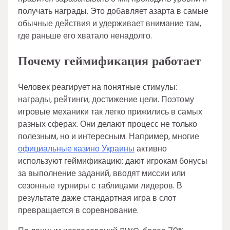
получать награды. Это добавляет азарта в самые
обычные действия и удерживает внимание там,
где раньше его хватало ненадолго.
Почему геймификация работает
Человек реагирует на понятные стимулы:
награды, рейтинги, достижение цели. Поэтому
игровые механики так легко прижились в самых
разных сферах. Они делают процесс не только
полезным, но и интересным. Например, многие
официальные казино Украины
активно
используют геймификацию: дают игрокам бонусы
за выполнение заданий, вводят миссии или
сезонные турниры с таблицами лидеров. В
результате даже стандартная игра в слот
превращается в соревнование.