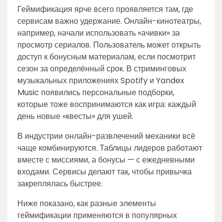
Геймификация ярче всего проявляется там, где
сервисам важно удержание. Онлайн-кинотеатры,
например, начали использовать «ачивки» за
просмотр сериалов. Пользователь может открыть
доступ к бонусным материалам, если посмотрит
сезон за определённый срок. В стриминговых
музыкальных приложениях Spotify и Yandex
Music появились персональные подборки,
которые тоже воспринимаются как игра: каждый
день новые «квесты» для ушей.
В индустрии онлайн-развлечений механики всё
чаще комбинируются. Таблицы лидеров работают
вместе с миссиями, а бонусы — с ежедневными
входами. Сервисы делают так, чтобы привычка
закреплялась быстрее.
Ниже показано, как разные элементы
геймификации применяются в популярных