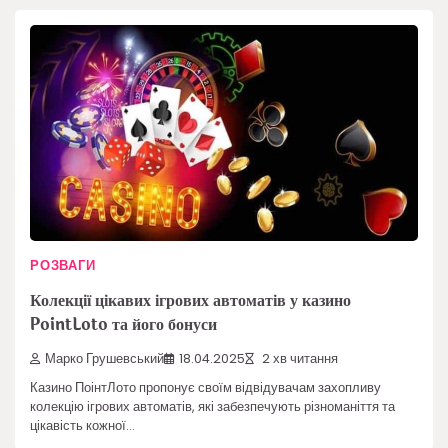
РОЗВАГИ
Колекції цікавих ігрових автоматів у казино
PointLoto та його бонуси
Марко Грушевський
18.04.2025
2 хв читання
Казино ПоінтЛото пропонує своїм відвідувачам захопливу
колекцію ігрових автоматів, які забезпечують різноманіття та
цікавість кожної…