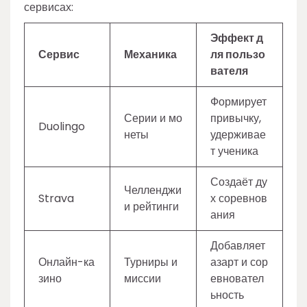
сервисах:
Эффект д
Сервис
Механика
ля пользо
вателя
Формирует
Серии и мо
привычку,
Duolingo
неты
удерживае
т ученика
Создаёт ду
Челленджи
Strava
х соревнов
и рейтинги
ания
Добавляет
Онлайн-ка
Турниры и
азарт и сор
зино
миссии
евновател
ьность