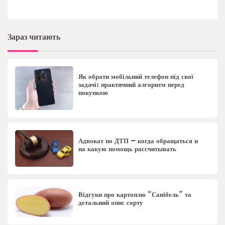
Зараз читають
Як обрати мобільний телефон під свої
задачі: практичний алгоритм перед
покупкою
Адвокат по ДТП – когда обращаться и
на какую помощь рассчитывать
Відгуки про картоплю “Санібель” та
детальний опис сорту