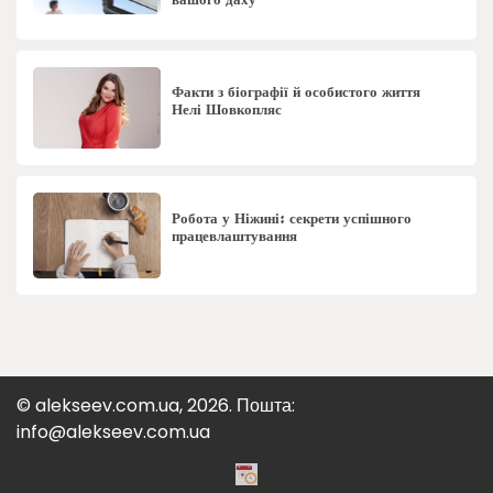
вашого даху
Факти з біографії й особистого життя
Нелі Шовкопляс
Робота у Ніжині: секрети успішного
працевлаштування
© alekseev.com.ua, 2026. Пошта:
info@alekseev.com.ua