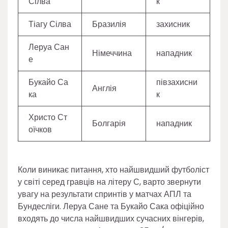
Сілва
к
Тіагу Сілва
Бразилія
захисник
Леруа Сан
Німеччина
нападник
е
Букайо Са
півзахисни
Англія
ка
к
Христо Ст
Болгарія
нападник
оїчков
Коли виникає питання, хто найшвидший футболіст
у світі серед гравців на літеру С, варто звернути
увагу на результати спринтів у матчах АПЛ та
Бундесліги. Леруа Сане та Букайо Сака офіційно
входять до числа найшвидших сучасних вінгерів,