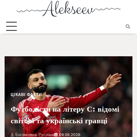
ЦІКАВІ ФАКТИ
Футболісти на літеру С: відомі
світові та українські гравці
Богомолець Руслана
09.06.2026