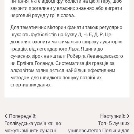
питання, які є відомі футболісти на цю літеру, щоб
закрити прогалини у власних знаннях або виграти
черговий раунд у грі в слова.
Для тематичних вікторин фанати також регулярно
шукають футболістів на букву Л, Ч, Е, Д, Р. Це
дозволяє охопити максимально широку аудиторію
гравців, від легендарного Льва Яшина до
сучасних зірок на кшталт Роберта Левандовського
чи Ерлінга Голанда. Систематизація гравців за
алфавітом залишається найбільш ефективним
методом для швидкого пошуку потрібних
спортивних даних.
Навігація
Попередній:
Наступний:
Голлівудська усмішка: що
Топ-5 лучших
записів
можуть змінити сучасні
университетов Польши для