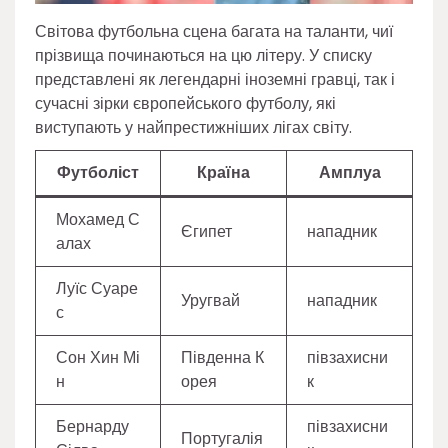
Світова футбольна сцена багата на таланти, чиї
прізвища починаються на цю літеру. У списку
представлені як легендарні іноземні гравці, так і
сучасні зірки європейського футболу, які
виступають у найпрестижніших лігах світу.
Футболіст
Країна
Амплуа
Мохамед С
Єгипет
нападник
алах
Луїс Суаре
Уругвай
нападник
с
Сон Хин Мі
Південна К
півзахисни
н
орея
к
Бернарду
півзахисни
Португалія