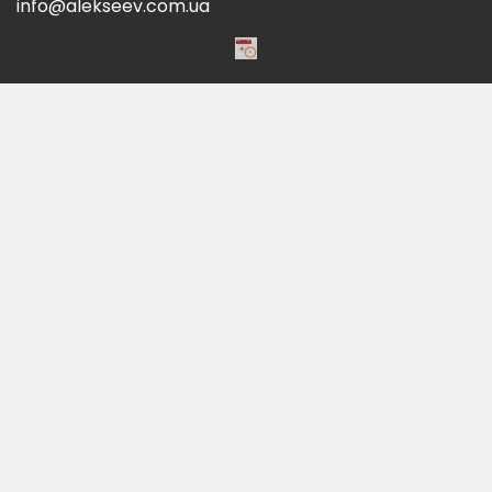
info@alekseev.com.ua