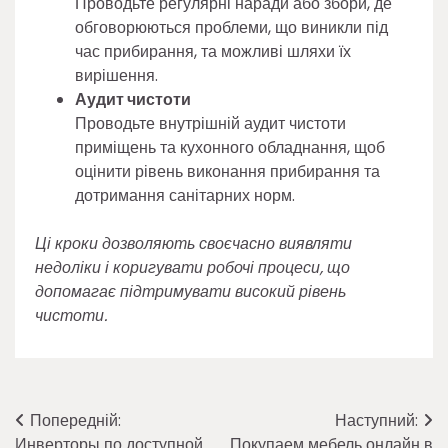
Проводьте регулярні наради або збори, де
обговорюються проблеми, що виникли під
час прибирання, та можливі шляхи їх
вирішення.
Аудит чистоти
Проводьте внутрішній аудит чистоти
приміщень та кухонного обладнання, щоб
оцінити рівень виконання прибирання та
дотримання санітарних норм.
Ці кроки дозволяють своєчасно виявляти
недоліки і коригувати робочі процеси, що
допомагає підтримувати високий рівень
чистоти.
Навігація
Попередній:
Наступний:
Инверторы по доступной
Покупаем мебель онлайн в