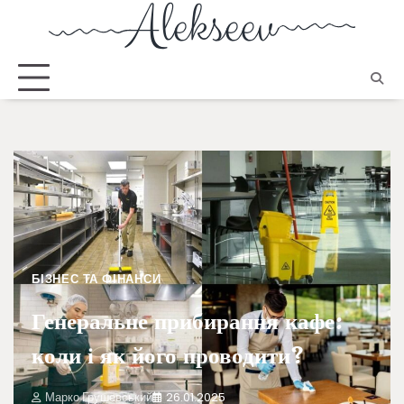
БІЗНЕС ТА ФІНАНСИ
Генеральне прибирання кафе:
коли і як його проводити?
Марко Грушевський
26.01.2025