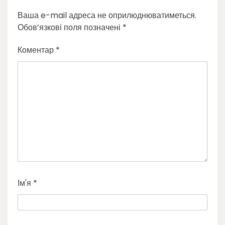
Ваша e-mail адреса не оприлюднюватиметься.
Обов’язкові поля позначені
*
Коментар
*
Ім'я
*