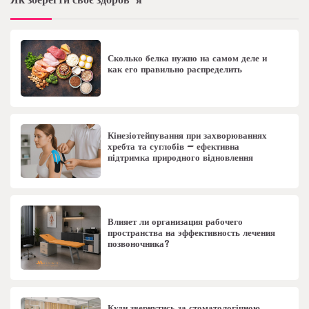
Сколько белка нужно на самом деле и
как его правильно распределить
Кінезіотейпування при захворюваннях
хребта та суглобів – ефективна
підтримка природного відновлення
Влияет ли организация рабочего
пространства на эффективность лечения
позвоночника?
Куди звернутись за стоматологічною