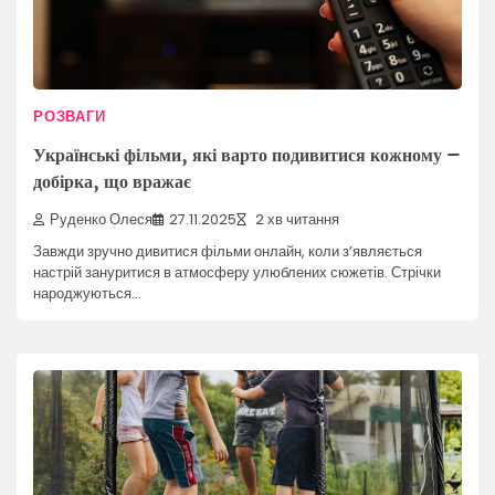
РОЗВАГИ
Українські фільми, які варто подивитися кожному –
добірка, що вражає
Руденко Олеся
27.11.2025
2 хв читання
Завжди зручно дивитися фільми онлайн, коли з’являється
настрій зануритися в атмосферу улюблених сюжетів. Стрічки
народжуються…