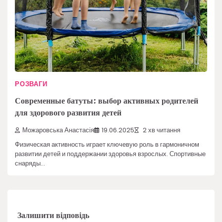
РОЗВАГИ
Современные батуты: выбор активных родителей
для здорового развития детей
Можаровська Анастасія
19.06.2025
2 хв читання
Физическая активность играет ключевую роль в гармоничном
развитии детей и поддержании здоровья взрослых. Спортивные
снаряды…
Залишити відповідь