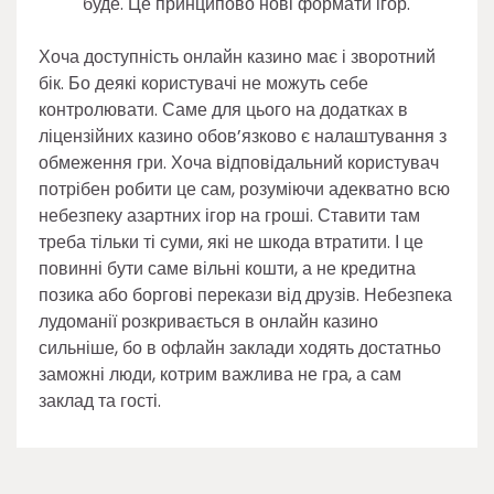
буде. Це принципово нові формати ігор.
Хоча доступність онлайн казино має і зворотний
бік. Бо деякі користувачі не можуть себе
контролювати. Саме для цього на додатках в
ліцензійних казино обов’язково є налаштування з
обмеження гри. Хоча відповідальний користувач
потрібен робити це сам, розуміючи адекватно всю
небезпеку азартних ігор на гроші. Ставити там
треба тільки ті суми, які не шкода втратити. І це
повинні бути саме вільні кошти, а не кредитна
позика або боргові перекази від друзів. Небезпека
лудоманії розкривається в онлайн казино
сильніше, бо в офлайн заклади ходять достатньо
заможні люди, котрим важлива не гра, а сам
заклад та гості.