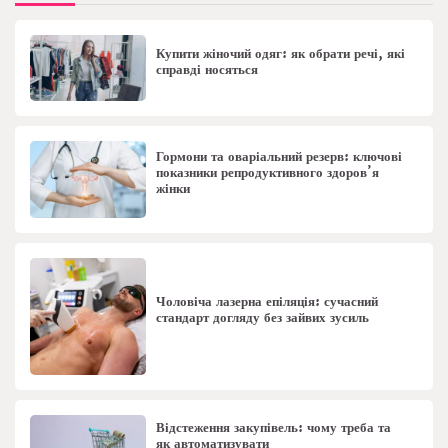
Купити жіночий одяг: як обрати речі, які
справді носяться
Гормони та оваріальний резерв: ключові
показники репродуктивного здоров’я
жінки
Чоловіча лазерна епіляція: сучасний
стандарт догляду без зайвих зусиль
Відстеження закупівель: чому треба та
як автоматизувати