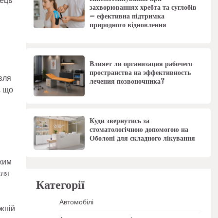
вець
захворюваннях хребта та суглобів
– ефективна підтримка
природного відновлення
Влияет ли организация рабочего
пространства на эффективность
вля
лечения позвоночника?
, що
Куди звернутись за
стоматологічною допомогою на
Оболоні для складного лікування
жим
сля
Категорії
Автомобілі
жній