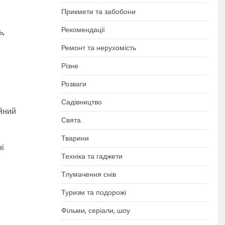
Прикмети та забобони
Рекомендації
ь,
Ремонт та нерухомість
Різне
Розваги
Садівництво
ійний
Свята
Тварини
ні
Техніка та гаджети
Тлумачення снів
Туризм та подорожі
Фільми, серіали, шоу