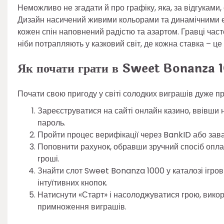
Неможливо не згадати й про графіку, яка, за відгуками,
Дизайн насичений живими кольорами та динамічними 
кожен спін наповнений радістю та азартом. Гравці част
ніби потрапляють у казковий світ, де кожна ставка – ц
Як почати грати в Sweet Bonanza
Почати свою пригоду у світі солодких виграшів дуже пр
Зареєструватися на сайті онлайн казино, ввівши 
пароль.
Пройти процес верифікації через BankID або за
Поповнити рахунок, обравши зручний спосіб оплат
гроші.
Знайти слот Sweet Bonanza 1000 у каталозі ігро
інтуїтивних кнопок.
Натиснути «Старт» і насолоджуватися грою, викор
примноження виграшів.