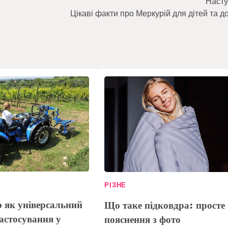
Насту
Цікаві факти про Меркурій для дітей та д
РІЗНЕ
 як універсальний
Що таке підковдра: просте
астосування у
пояснення з фото