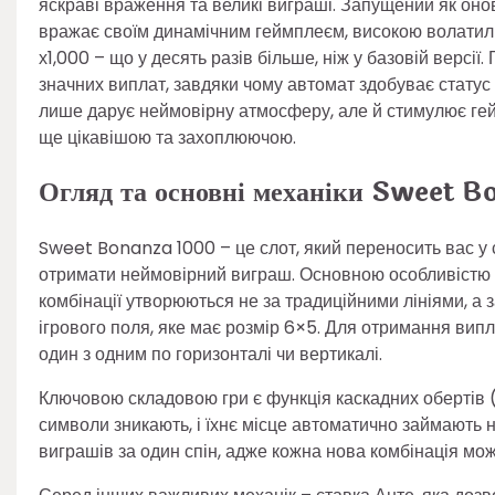
яскраві враження та великі виграші. Запущений як он
вражає своїм динамічним геймплеєм, високою волатил
х1,000 – що у десять разів більше, ніж у базовій версі
значних виплат, завдяки чому автомат здобуває статус 
лише дарує неймовірну атмосферу, але й стимулює гей
ще цікавішою та захоплюючою.
Огляд та основні механіки Sweet 
Sweet Bonanza 1000 – це слот, який переносить вас у 
отримати неймовірний виграш. Основною особливістю г
комбінації утворюються не за традиційними лініями, а
ігрового поля, яке має розмір 6×5. Для отримання вип
один з одним по горизонталі чи вертикалі.
Ключовою складовою гри є функція каскадних обертів 
символи зникають, і їхнє місце автоматично займають 
виграшів за один спін, адже кожна нова комбінація м