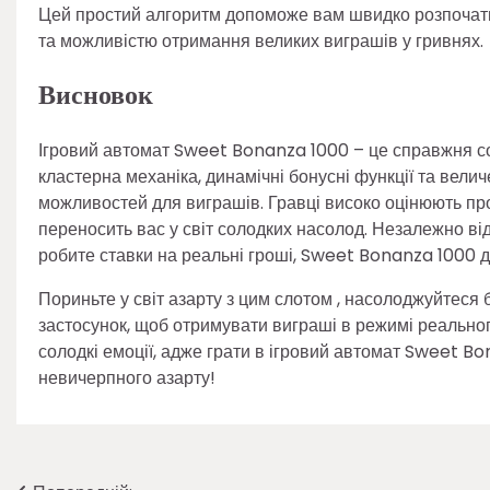
Цей простий алгоритм допоможе вам швидко розпочати 
та можливістю отримання великих виграшів у гривнях.
Висновок
Ігровий автомат Sweet Bonanza 1000 – це справжня сол
кластерна механіка, динамічні бонусні функції та ве
можливостей для виграшів. Гравці високо оцінюють про
переносить вас у світ солодких насолод. Незалежно від 
робите ставки на реальні гроші, Sweet Bonanza 1000 д
Пориньте у світ азарту з цим слотом , насолоджуйтес
застосунок, щоб отримувати виграші в режимі реальног
солодкі емоції, адже грати в ігровий автомат Sweet B
невичерпного азарту!