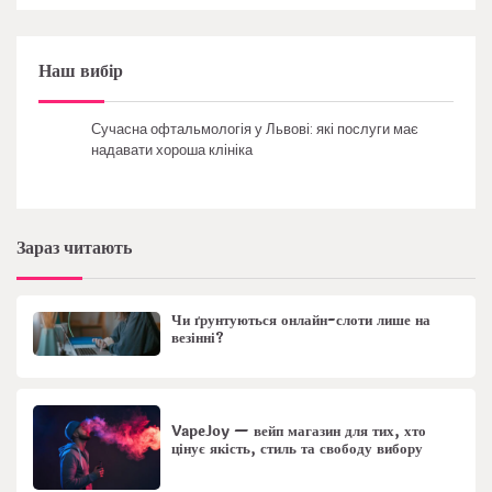
Наш вибір
Сучасна офтальмологія у Львові: які послуги має
надавати хороша клініка
Зараз читають
Чи ґрунтуються онлайн-слоти лише на
везінні?
VapeJoy — вейп магазин для тих, хто
цінує якість, стиль та свободу вибору