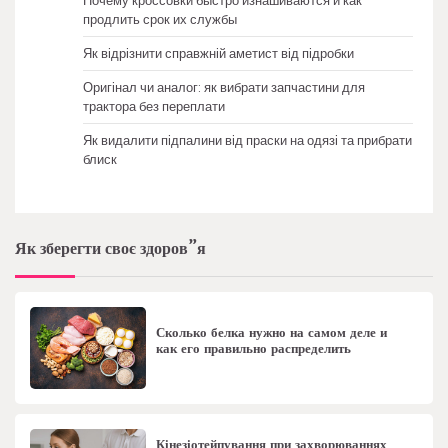
Почему кроссовки быстро изнашиваются и как
продлить срок их службы
Як відрізнити справжній аметист від підробки
Оригінал чи аналог: як вибрати запчастини для
трактора без переплати
Як видалити підпалини від праски на одязі та прибрати
блиск
Як зберегти своє здоров”я
Сколько белка нужно на самом деле и
как его правильно распределить
Кінезіотейпування при захворюваннях