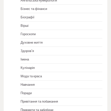
Ангельська нумерологія
Бізнес та фінанси
Біографії
Вірші
Гороскопи
Духовне життя
Здоров'я
Імена
Кулінарія
Мода та краса
Навчання
Поради
Привітання та побажання
Прикмети та забобони