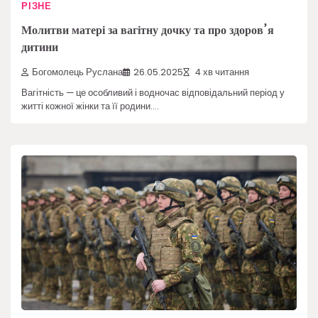
РІЗНЕ
Молитви матері за вагітну дочку та про здоров’я
дитини
Богомолець Руслана
26.05.2025
4 хв читання
Вагітність — це особливий і водночас відповідальний період у
житті кожної жінки та її родини.…