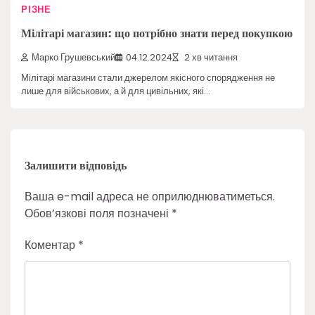
РІЗНЕ
Мілітарі магазин: що потрібно знати перед покупкою
Марко Грушевський
04.12.2024
2 хв читання
Мілітарі магазини стали джерелом якісного спорядження не
лише для військових, а й для цивільних, які…
Залишити відповідь
Ваша e-mail адреса не оприлюднюватиметься.
Обов’язкові поля позначені
*
Коментар
*