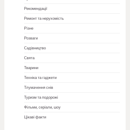
Рекомендації
Ремонт та нерухомість
Різне
Розваги
Садівництво
Свята
Тварини
Техніка та гаджети
Тлумачення снів
Туризм та подорожі
Фільми, серіали, шоу
Цікаві факти