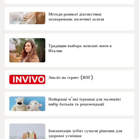
Методи ранньої діагностики
захворювань молочної залози
Традиции выбора женских имен в
Италии
Аналіз на герпес (ВПГ)
Найкращі м’які іграшки для малюків:
вибір батьків та рекомендації
Імплантація зубів: сучасні рішення для
здорової усмішки