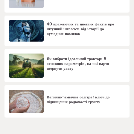
40 вражаючих та цікавих фактів про
штучний інтелект: від історії до
кумедних помилок
Як вибрати ідеальний трактор: 5
основних параметрів, на які варто
звернути увагу
Вапняно-аміачна селітра: ключ до
підвищення родючості грунту