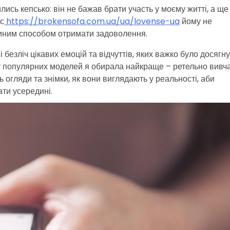
лись кепсько: він не бажав брати участь у моєму житті, а ще
нс
https://brokensofa.com.ua/ua/lovense-ua
йому не
єдиним способом отримати задоволення.
езліч цікавих емоцій та відчуттів, яких важко було досягну
у популярних моделей я обирала найкраще – ретельно вивч
 огляди та знімки, як вони виглядають у реальності, аби
ати усередині.