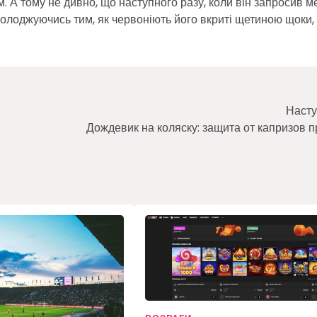
м. А тому не дивно, що наступного разу, коли він запросив м
солоджуючись тим, як червоніють його вкриті щетиною щоки, 
Насту
Дождевик на коляску: защита от капризов 