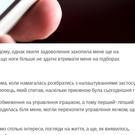
додому, однак хвиля задоволення захопила мене ще на
, що ноги більше не здатні втримати мене на підборах.
дома, коли намагалась розібратись з налаштуваннями застос
опець, який спитав, наскільки приємною була сьогоднішня г
и обмеження на управління іграшкою, а тому перший-ліпший
аходилась біля мене, могли перехопити управління яєчком, що
мо спільні інтереси, погляди на життя, а ще, як виявилось,