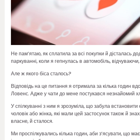
Не пам’ятаю, як сплатила за всі покупки й дісталась 
паркуванні, коли я гепнулась в автомобіль, відчуваючи
Але ж якого біса сталось?
Відповідь на це питання я отримала за кілька годин в
Ловенс. Адже у чати до мене постукався незнайомий хл
У спілкуванні з ним я зрозуміла, що забула встановит
чоловік або жінка, які мали цей застосунок також й зн
власне, й сталося.
Ми проспілкувались кілька годин, аби з’ясувати, що має