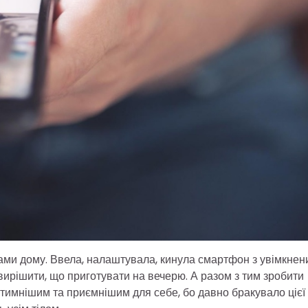
ами дому. Ввела, налаштувала, кинула смартфон з увімкнен
вирішити, що приготувати на вечерю. А разом з тим зробити
нтимнішим та приємнішим для себе, бо давно бракувало цієї