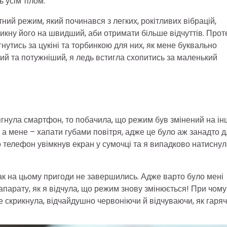
 усім тілом.
тний режим, який починався з легких, рокітливих вібрацій,
микну його на швидший, аби отримати більше відчуттів. Прот
гнутись за цукіні та торбинкою для них, як мене буквально
й та потужніший, я ледь встигла схопитись за маленький
ягнула смартфон, то побачила, що режим був змінений на ін
, а мене – хапати губами повітря, адже це було аж занадто 
о телефон увімкнув екран у сумочці та я випадково натиснул
ак на цьому пригоди не завершились. Адже варто було мені
 апарату, як я відчула, що режим знову змінюється! При чому
не скрикнула, відчайдушно червоніючи й відчуваючи, як гаря