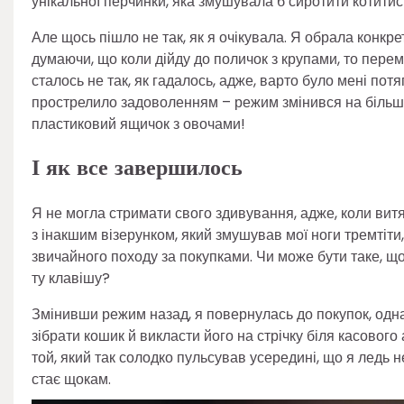
унікальної перчинки, яка змушувала б сиротити котитись
Але щось пішло не так, як я очікувала. Я обрала конкре
думаючи, що коли дійду до поличок з крупами, то пере
сталось не так, як гадалось, адже, варто було мені потя
прострелило задоволенням – режим змінився на більши
пластиковий ящичок з овочами!
І як все завершилось
Я не могла стримати свого здивування, адже, коли вит
з інакшим візерунком, який змушував мої ноги тремтіти
звичайного походу за покупками. Чи може бути таке, щ
ту клавішу?
Змінивши режим назад, я повернулась до покупок, одн
зібрати кошик й викласти його на стрічку біля касового
той, який так солодко пульсував усередині, що я ледь 
стає щокам.