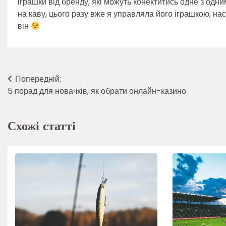
іграшки від бренду, які можуть конектитись одне з одни
на каву, цього разу вже я управляла його іграшкою, на
він
Навігація
Попередній:
5 порад для новачків, як обрати онлайн-казино
записів
Схожі статті