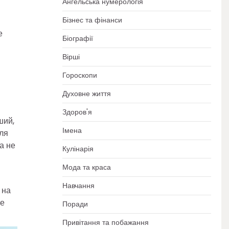
Ангельська нумерологія
Бізнес та фінанси
е
Біографії
Вірші
Гороскопи
Духовне життя
Здоров'я
ший,
Імена
для
а не
Кулінарія
Мода та краса
Навчання
 на
че
Поради
Привітання та побажання