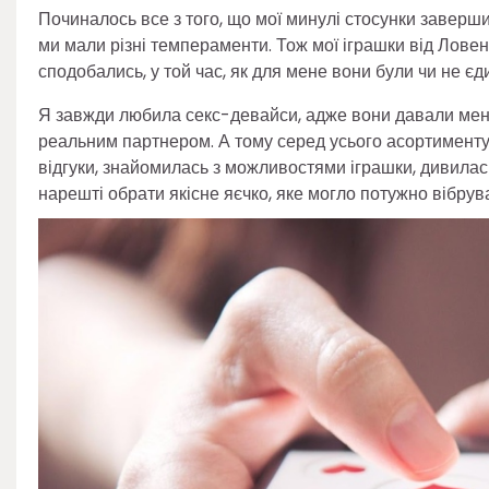
Починалось все з того, що мої минулі стосунки заверши
ми мали різні темпераменти. Тож мої іграшки від Лове
сподобались, у той час, як для мене вони були чи не 
Я завжди любила секс-девайси, адже вони давали мені б
реальним партнером. А тому серед усього асортимент
відгуки, знайомилась з можливостями іграшки, дивилась
нарешті обрати якісне яєчко, яке могло потужно вібрув