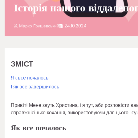
Історія нашого віддалено
Марко Грушевський
24.10.2024
ЗМІСТ
Як все почалось
І як все завершилось
Привіт! Мене звуть Христина, і я тут, аби розповісти в
справжнісіньке кохання, використовуючи для цього.. суч
Як все почалось