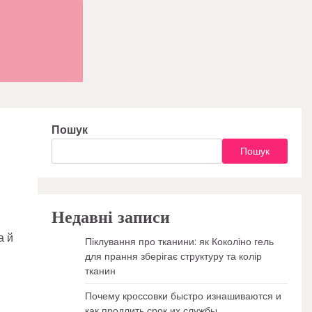
Пошук
Пошук
Недавні записи
а й
Піклування про тканини: як Коколіно гель
для прання зберігає структуру та колір
тканин
Почему кроссовки быстро изнашиваются и
как продлить срок их службы