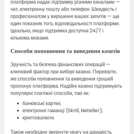
платформа надає підтримку різними каналами —
чат, електронну пошту або телефон. Швидкість і
професіоналізм у вирішенні ваших запитів — ще
один показник того, відповідальності платформи.
Ідеально, якщо підтримка доступна 24/7 і
кількома мовами.
Способи поповнення та виведення коштів
Зручність та безпека фінансових операцій —
ключовий фактор при виборі казино. Перевірте,
які способи поповнення та виведення грошей
пропонує платформа. Надійні казино підтримують
популярні платіжні способи, такі як:
банківські картки;
електронні гаманці (Skrill, Neteller);
криптовалюти.
Також необхідно звернути увагу на швидкість