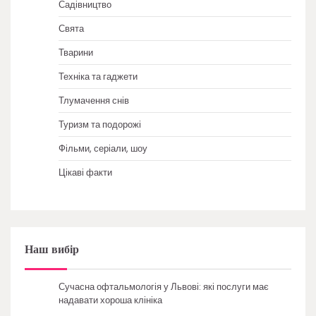
Садівництво
Свята
Тварини
Техніка та гаджети
Тлумачення снів
Туризм та подорожі
Фільми, серіали, шоу
Цікаві факти
Наш вибір
Сучасна офтальмологія у Львові: які послуги має
надавати хороша клініка