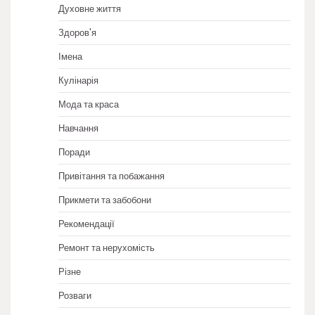
Духовне життя
Здоров'я
Імена
Кулінарія
Мода та краса
Навчання
Поради
Привітання та побажання
Прикмети та забобони
Рекомендації
Ремонт та нерухомість
Різне
Розваги