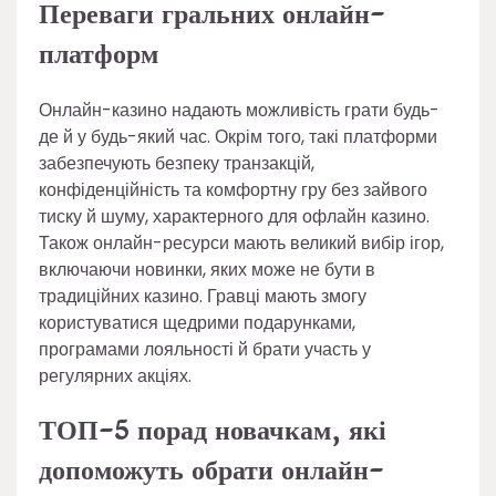
Переваги гральних онлайн-
платформ
Онлайн-казино надають можливість грати будь-
де й у будь-який час. Окрім того, такі платформи
забезпечують безпеку транзакцій,
конфіденційність та комфортну гру без зайвого
тиску й шуму, характерного для офлайн казино.
Також онлайн-ресурси мають великий вибір ігор,
включаючи новинки, яких може не бути в
традиційних казино. Гравці мають змогу
користуватися щедрими подарунками,
програмами лояльності й брати участь у
регулярних акціях.
ТОП-5 порад новачкам, які
допоможуть обрати онлайн-