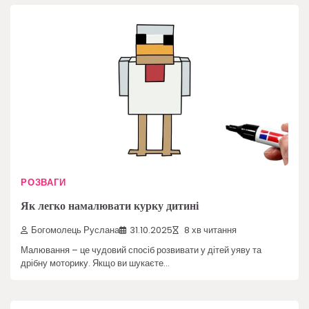
РОЗВАГИ
Як легко намалювати курку дитині
Богомолець Руслана
31.10.2025
8 хв читання
Малювання – це чудовий спосіб розвивати у дітей уяву та
дрібну моторику. Якщо ви шукаєте…