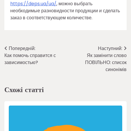
https://deps.ua/ua/
, можно выбрать
необходимые разновидности продукции и сделать
заказ в соответствующем количестве.
Навігація
Попередній:
Наступний:
Как помочь справится с
Як замінити слово
записів
зависимостью?
ПОВІЛЬНО: список
синонімів
Схожі статті