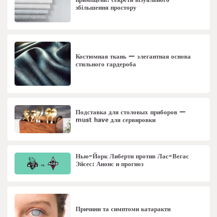
приміщень: секрети візуального
збільшення простору
Костюмная ткань — элегантная основа
стильного гардероба
Подставка для столовых приборов —
must have для сервировки
Нью-Йорк Либерти против Лас-Вегас
Эйсес: Анонс и прогноз
Причини та симптоми катаракти