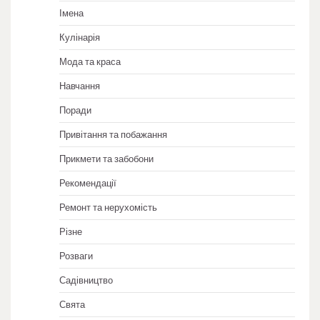
Імена
Кулінарія
Мода та краса
Навчання
Поради
Привітання та побажання
Прикмети та забобони
Рекомендації
Ремонт та нерухомість
Різне
Розваги
Садівництво
Свята