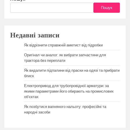
Пошук
Недавні записи
Як відрізнити справжній аметист від підробки
Оригінал чи аналог: як вибрати запчастини для
трактора без переплати
Як видалити підпалини від праски на одязі та прибрати
блиск
Електропривод для трубопровідної арматури: за
якими параметрами його обирають на промислових
об’єктах
Як позбутися вапняного нальоту: професійні та
народні засоби