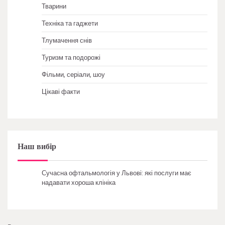
Тварини
Техніка та гаджети
Тлумачення снів
Туризм та подорожі
Фільми, серіали, шоу
Цікаві факти
Наш вибір
Сучасна офтальмологія у Львові: які послуги має
надавати хороша клініка