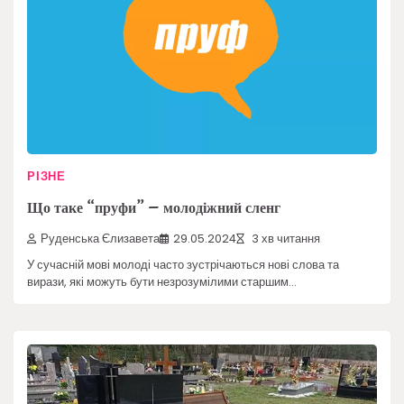
РІЗНЕ
Що таке “пруфи” – молодіжний сленг
Руденська Єлизавета
29.05.2024
3 хв читання
У сучасній мові молоді часто зустрічаються нові слова та
вирази, які можуть бути незрозумілими старшим…