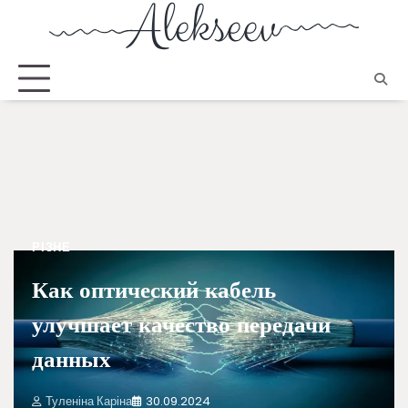
РІЗНЕ
Как оптический кабель
улучшает качество передачи
данных
Туленіна Каріна
30.09.2024