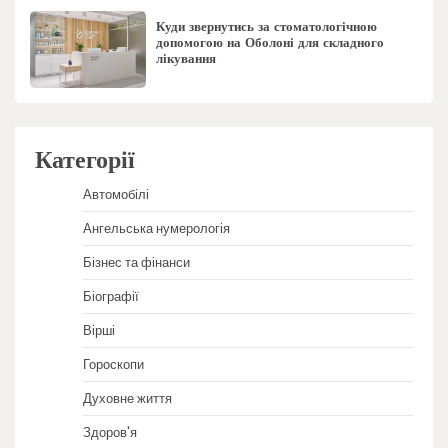
Куди звернутись за стоматологічною
допомогою на Оболоні для складного
лікування
Категорії
Автомобілі
Ангельська нумерологія
Бізнес та фінанси
Біографії
Вірші
Гороскопи
Духовне життя
Здоров'я