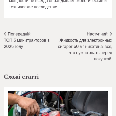
мощности не всегда оправдывает экологические и
технические последствия.
Навігація
Попередній:
Наступний:
ТОП 5 минитракторов в
Жидкость для электронных
записів
2025 году
сигарет 50 мг никотина: всё,
что нужно знать перед
покупкой.
Схожі статті