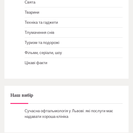
Свята
Тварини
Техніка та гаджети
Тлумачення снів
Туризм та подорожі
Фільми, серіали, шоу
Цікаві факти
Наш вибір
Сучасна офтальмологія у Львові: які послуги має
надавати хороша клініка