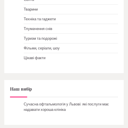
Тварини
Техніка та гаджети
Тлумачення снів
Туризм та подорожі
Фільми, серіали, шоу
Цікаві факти
Наш вибір
Сучасна офтальмологія у Львові: які послуги має
надавати хороша клініка