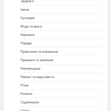
Здоров'я
Імена
Кулінарія
Мода та краса
Навчання
Поради
Привітання та побажання
Прикмети та забобони
Рекомендації
Ремонт та нерухомість
Різне
Розваги
Садівництво
Свята