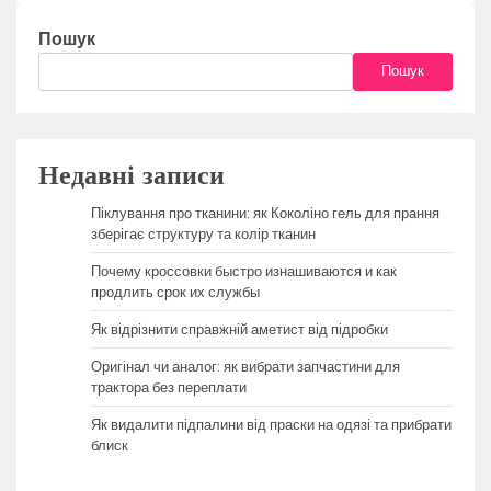
Пошук
Пошук
Недавні записи
Піклування про тканини: як Коколіно гель для прання
зберігає структуру та колір тканин
Почему кроссовки быстро изнашиваются и как
продлить срок их службы
Як відрізнити справжній аметист від підробки
Оригінал чи аналог: як вибрати запчастини для
трактора без переплати
Як видалити підпалини від праски на одязі та прибрати
блиск