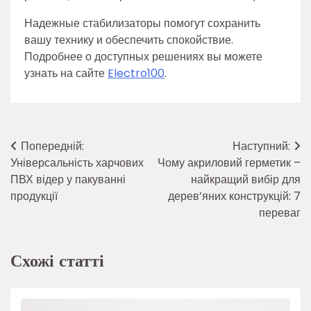
Надежные стабилизаторы помогут сохранить
вашу технику и обеспечить спокойствие.
Подробнее о доступных решениях вы можете
узнать на сайте
Electro100
.
Навігація
Попередній:
Наступний:
Універсальність харчових
Чому акриловий герметик –
записів
ПВХ відер у пакуванні
найкращий вибір для
продукції
дерев’яних конструкцій: 7
переваг
Схожі статті