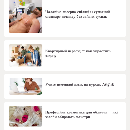
Чоловіча лазерна епіляція: сучасний
стандарт догляду без зайвих зусиль
Квартирный переезд – как упростить
задачу
Учите немецкий язык на курсах Anglik
Професійна косметика для обличчя – які
засоби обирають майстри