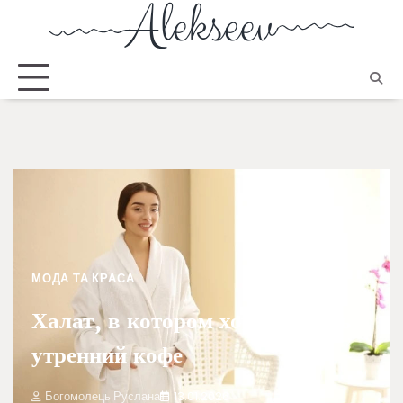
МОДА ТА КРАСА
Халат, в котором хочется пить
утренний кофе
Богомолець Руслана
13.01.2026