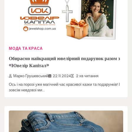
МОДА ТА КРАСА
Обираємо найкращий ювелірний подарунок разом з
«Ювелір Капітал»
Марко Грушевський
22.11.2024
2 хв читання
Ось і на порозі уже магічний час красивої казки та подарунків! І
зовсім невдовзі ми…