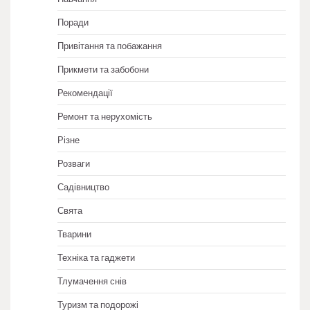
Поради
Привітання та побажання
Прикмети та забобони
Рекомендації
Ремонт та нерухомість
Різне
Розваги
Садівництво
Свята
Тварини
Техніка та гаджети
Тлумачення снів
Туризм та подорожі