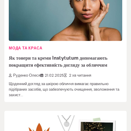
МОДА ТА КРАСА
Як тонери та креми Instytutum допомагають
покращити ефективність догляду за обличчям
Руденко Олеся
21.02.2025
2 хв читання
Щоденний догляд за шкірою обличчя вимагає правильно
підібраних засобів, що забезпечують очищення, зволоження та
захист…