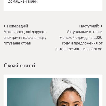
домашней ткани.
Навігація
Попередній:
Наступний:
Можливості, які дарують
Актуальные оттенки
записів
електричні вафельниці у
женской одежды в 2026
готуванні страв
году и предложения от
интернет-магазина Garne
Схожі статті