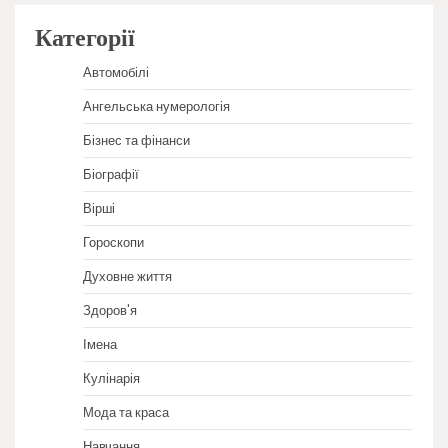
Категорії
Автомобілі
Ангельська нумерологія
Бізнес та фінанси
Біографії
Вірші
Гороскопи
Духовне життя
Здоров'я
Імена
Кулінарія
Мода та краса
Навчання