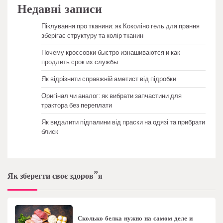
Недавні записи
Піклування про тканини: як Коколіно гель для прання
зберігає структуру та колір тканин
Почему кроссовки быстро изнашиваются и как
продлить срок их службы
Як відрізнити справжній аметист від підробки
Оригінал чи аналог: як вибрати запчастини для
трактора без переплати
Як видалити підпалини від праски на одязі та прибрати
блиск
Як зберегти своє здоров”я
Сколько белка нужно на самом деле и