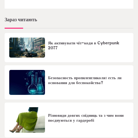
Зараз читають
Як активувати чіт-коди в Cyberpunk
2077
Безопасность пропиленгликоля: есть ли
основания для беспокойства?
Різновиди довгих спідниць та з чим вони
поєднуються у гардеробі