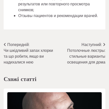
результатов или повторного просмотра
снимков;
Отзывы пациентов и рекомендации врачей.
Навігація
Попередній:
Наступний:
Чи шкідливий запах хлорки
Потолочные люстры:
записів
та що робити, якщо ви
стильные варианты
надихалися нею
освещения для дома
Схожі статті