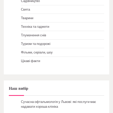
Садівництво
Свята
Тварини
Техніка та гаджети
Тлумачення снів
Туризм та подорожі
Фільми, серіали, шоу
Цікаві факти
Наш вибір
Сучасна офтальмологія у Львові: які послуги має
надавати хороша клініка