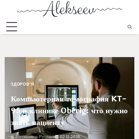
ЗДОРОВ'Я
Компьютерная томография KT-
95 в клинике Oberig: что нужно
знать пациенту
Богомолець Руслана
02.12.2025