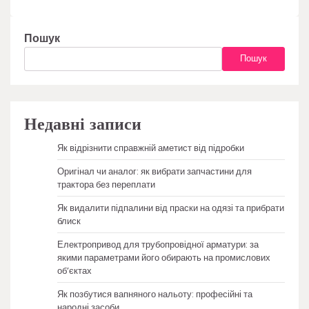
Пошук
Пошук
Недавні записи
Як відрізнити справжній аметист від підробки
Оригінал чи аналог: як вибрати запчастини для
трактора без переплати
Як видалити підпалини від праски на одязі та прибрати
блиск
Електропривод для трубопровідної арматури: за
якими параметрами його обирають на промислових
об’єктах
Як позбутися вапняного нальоту: професійні та
народні засоби