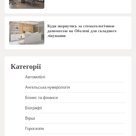
Куди звернутись за стоматологічною
допомогою на Оболоні для складного
лікування
Категорії
Автомобілі
Ангельська нумерологія
Бізнес та фінанси
Біографії
Вірші
Гороскопи