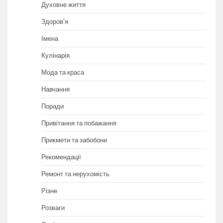
Духовне життя
Здоров'я
Імена
Кулінарія
Мода та краса
Навчання
Поради
Привітання та побажання
Прикмети та забобони
Рекомендації
Ремонт та нерухомість
Різне
Розваги