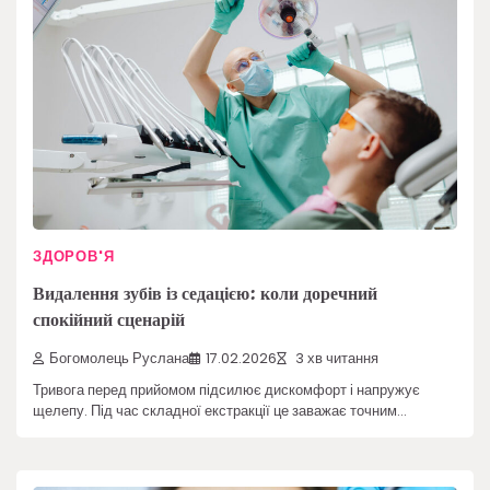
ЗДОРОВ'Я
Видалення зубів із седацією: коли доречний
спокійний сценарій
Богомолець Руслана
17.02.2026
3 хв читання
Тривога перед прийомом підсилює дискомфорт і напружує
щелепу. Під час складної екстракції це заважає точним…