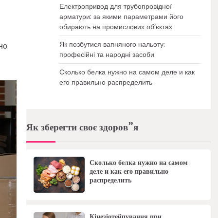
Електропривод для трубопровідної
арматури: за якими параметрами його
обирають на промислових об’єктах
Як позбутися вапняного нальоту:
но
професійні та народні засоби
Сколько белка нужно на самом деле и как
его правильно распределить
Як зберегти своє здоров”я
Сколько белка нужно на самом
деле и как его правильно
распределить
Кінезіотейпування при