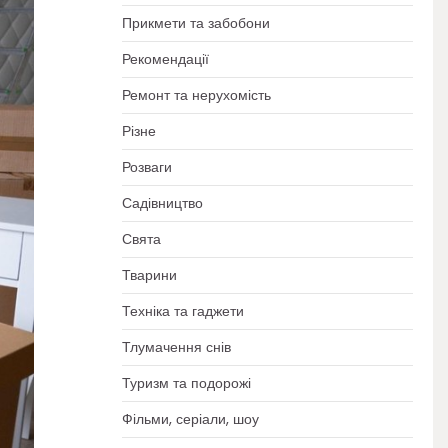
Прикмети та забобони
Рекомендації
Ремонт та нерухомість
Різне
Розваги
Садівництво
Свята
Тварини
Техніка та гаджети
Тлумачення снів
Туризм та подорожі
Фільми, серіали, шоу