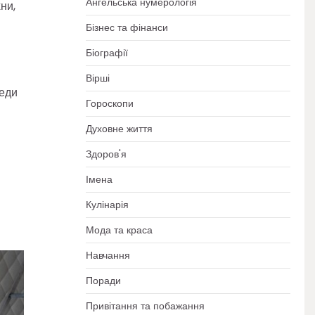
Ангельська нумерологія
ни,
Бізнес та фінанси
Біографії
Вірші
реди
Гороскопи
Духовне життя
Здоров'я
Імена
Кулінарія
Мода та краса
Навчання
Поради
Привітання та побажання