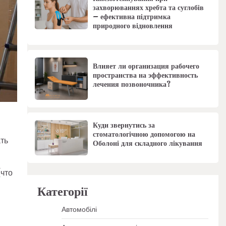
захворюваннях хребта та суглобів
– ефективна підтримка
природного відновлення
Влияет ли организация рабочего
пространства на эффективность
лечения позвоночника?
Куди звернутись за
стоматологічною допомогою на
ть
Оболоні для складного лікування
(что
Категорії
Автомобілі