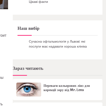
Цікаві факти
Наш вибір
тоит
Сучасна офтальмологія у Львові: які
послуги має надавати хороша клініка
Зараз читають
вы
Переваги кольорових лінз для
корекції зору від Mr.Lens
ть