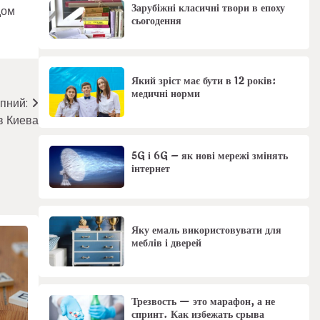
Зарубіжні класичні твори в епоху
дом
сьогодення
Який зріст має бути в 12 років:
медичні норми
пний:
в Киева
5G і 6G – як нові мережі змінять
інтернет
Яку емаль використовувати для
меблів і дверей
Трезвость — это марафон, а не
спринт. Как избежать срыва