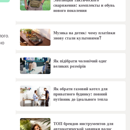
Эволюция тактического
снаряжения: комплекты и обувь
нового поколения
Музика на дотик: чому платівки
ого.
знову стали культовими?
но
Як підібрати чоловічий одяг
великих розмірів
Як обрати газовий котел для
приватного будинку: повний
путівник до ідеального тепла
ТОП брендов инструментов для
автоматической завивки волос