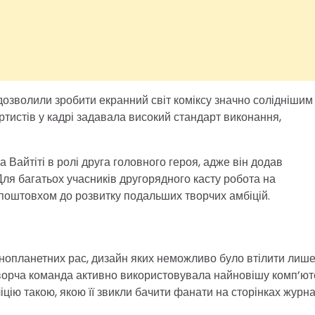
х дозволили зробити екранний світ коміксу значно соліднішим
артистів у кадрі задавала високий стандарт виконання,
а Вайтіті в ролі друга головного героя, адже він додав
ля багатьох учасників другорядного касту робота на
 поштовхом до розвитку подальших творчих амбіцій.
 інопланетних рас, дизайн яких неможливо було втілити лише
Творча команда активно використовувала найновішу комп’ю
цію такою, якою її звикли бачити фанати на сторінках журна