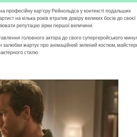
на професійну кар’єру Рейнольдса у контексті подальших
ртист на кілька років втратив довіру великих босів до своєї
лювати репутацію зірки першої величини.
тавлення головного актора до свого супергеройського минул
ін залюбки жартує про анімаційний зелений костюм, майстер
актерного стилю.