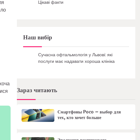
ля
Цікаві факти
яло
Наш вибір
Сучасна офтальмологія у Львові: які
послуги має надавати хороша клініка
хоча
Зараз читають
лися
Смартфоны Poco – выбор для
тех, кто хочет больше