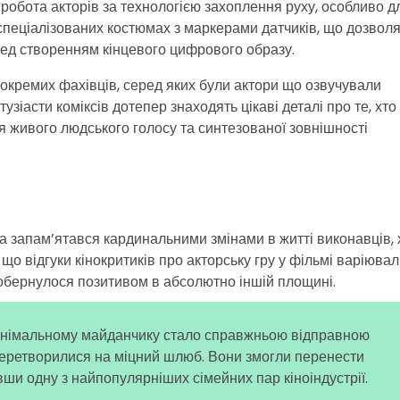
робота акторів за технологією захоплення руху, особливо д
спеціалізованих костюмах з маркерами датчиків, що дозвол
ред створенням кінцевого цифрового образу.
 окремих фахівців, серед яких були актори що озвучували
іасти коміксів дотепер знаходять цікаві деталі про те, хто
я живого людського голосу та синтезованої зовнішності
ра запам’ятався кардинальними змінами в житті виконавців, 
що відгуки кінокритиків про акторську гру у фільмі варіюва
 обернулося позитивом в абсолютно іншій площині.
знімальному майданчику стало справжньою відправною
 перетворилися на міцний шлюб. Вони змогли перенести
вши одну з найпопулярніших сімейних пар кіноіндустрії.