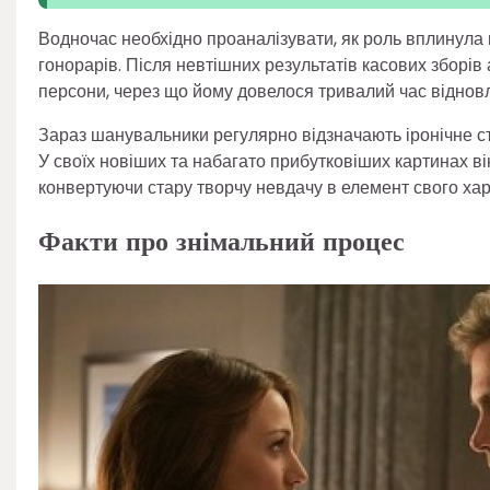
Водночас необхідно проаналізувати, як роль вплинула 
гонорарів. Після невтішних результатів касових зборів а
персони, через що йому довелося тривалий час віднов
Зараз шанувальники регулярно відзначають іронічне с
У своїх новіших та набагато прибутковіших картинах в
конвертуючи стару творчу невдачу в елемент свого хар
Факти про знімальний процес