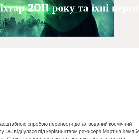
хтар 2011 року та їхні перс
в масштабною спробою перенести деталізований космічний
іксу DC відбулася під керівництвом режисера Мартіна Кемпб
т. Стрічка привернула увагу глядачів завдяки своєму