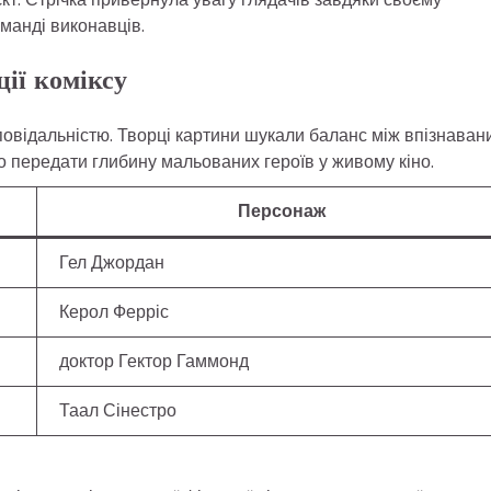
манді виконавців.
ії коміксу
повідальністю. Творці картини шукали баланс між впізнава
 передати глибину мальованих героїв у живому кіно.
Персонаж
Гел Джордан
Керол Ферріс
доктор Гектор Гаммонд
Таал Сінестро