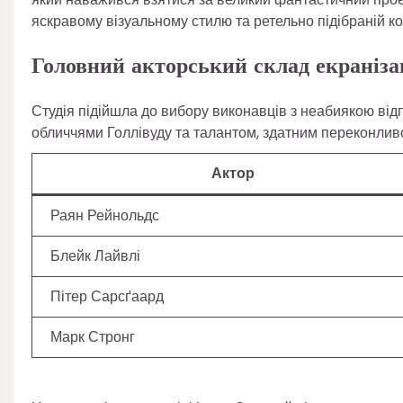
яскравому візуальному стилю та ретельно підібраній ко
Головний акторський склад екранізац
Студія підійшла до вибору виконавців з неабиякою від
обличчями Голлівуду та талантом, здатним переконливо
Актор
Раян Рейнольдс
Блейк Лайвлі
Пітер Сарсґаард
Марк Стронг