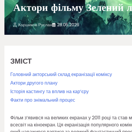
Актори фільму Зелений лі
Коршиков Руслан
28.05.2026
ЗМІСТ
Головний акторський склад екранізації коміксу
Актори другого плану
Історія кастингу та вплив на кар’єру
Факти про знімальний процес
Фільм з’явився на великих екранах у 2011 році та ста
всесвіт на кіноекран. Ця екранізація популярного ком
який наважився взятися за великий фантастичний проєк