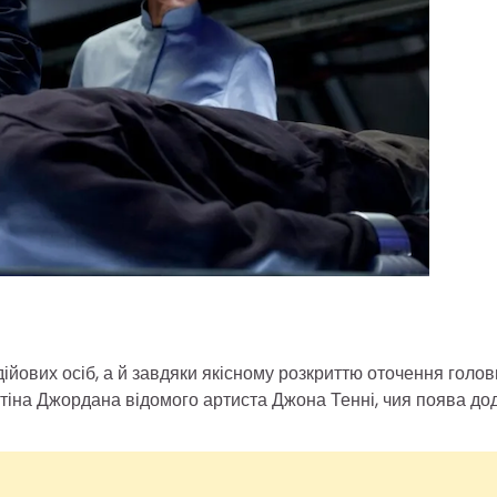
ійових осіб, а й завдяки якісному розкриттю оточення голов
ртіна Джордана відомого артиста Джона Тенні, чия поява до