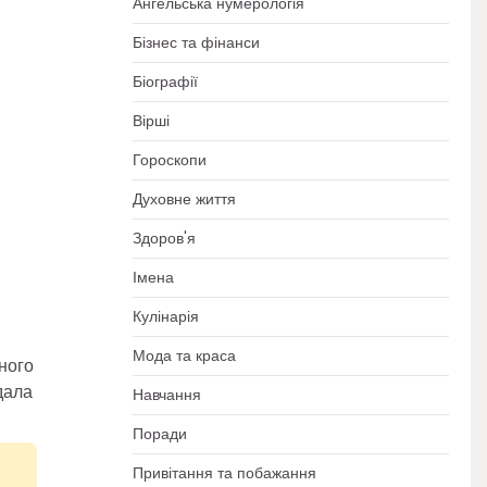
Ангельська нумерологія
Бізнес та фінанси
Біографії
Вірші
Гороскопи
Духовне життя
Здоров'я
Імена
Кулінарія
Мода та краса
ного
дала
Навчання
Поради
Привітання та побажання