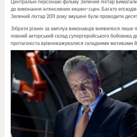
Центральні персонажі фільму Зелений ліхтар вимагали в
до виконання інтенсивних екшен-сцен. Багато епізодів 
Зелений ліхтар 2011 року змушені були проводити десят
Зібрати різних за амплуа виконавців виявилося лише
повний акторський склад супергеройського бойовика доп
протагоніста врівноважувалися складними мотивами йо