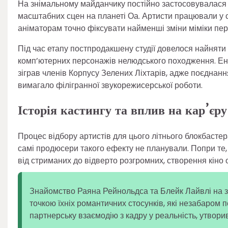
На знімальному майданчику постійно застосовувалася 
масштабних сцен на планеті Оа. Артисти працювали у 
аніматорам точно фіксувати найменші зміни міміки пе
Під час етапу постпродакшену студії довелося найняти
комп’ютерних персонажів нелюдського походження. Ентуз
зіграв членів Корпусу Зелених Ліхтарів, адже поєднанн
вимагало філігранної звукорежисерської роботи.
Історія кастингу та вплив на кар’єру
Процес відбору артистів для цього літнього блокбасте
самі продюсери такого ефекту не планували. Попри те, 
від стриманих до відверто розгромних, створення кіно
Знайомство Раяна Рейнольдса та Блейк Лайвлі на 
точкою їхніх романтичних стосунків, які незабаром
партнерську взаємодію з кадру у реальність, утвори