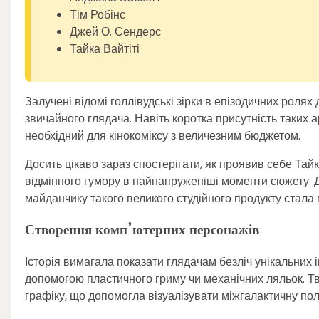
Тім Робінс
Джей О. Сендерс
Тайка Вайтіті
Залучені відомі голлівудські зірки в епізодичних роля
звичайного глядача. Навіть коротка присутність таких 
необхідний для кінокоміксу з величезним бюджетом.
Досить цікаво зараз спостерігати, як проявив себе Тайк
відмінного гумору в найнапруженіші моменти сюжету. Д
майданчику такого великого студійного продукту стала
Створення комп’ютерних персонажів
Історія вимагала показати глядачам безліч унікальних
допомогою пластичного гриму чи механічних ляльок. 
графіку, що допомогла візуалізувати міжгалактичну полі