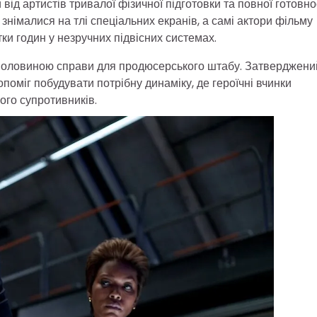
ід артистів тривалої фізичної підготовки та повної готовно
знімалися на тлі спеціальних екранів, а самі актори фільму
ки годин у незручних підвісних системах.
 половиною справи для продюсерського штабу. Затверджени
оміг побудувати потрібну динаміку, де героїчні вчинки
го супротивників.