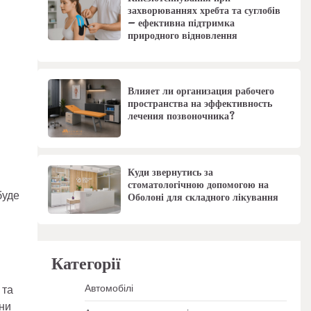
захворюваннях хребта та суглобів
– ефективна підтримка
природного відновлення
Влияет ли организация рабочего
пространства на эффективность
лечения позвоночника?
Куди звернутись за
стоматологічною допомогою на
буде
Оболоні для складного лікування
Категорії
Автомобілі
 та
они