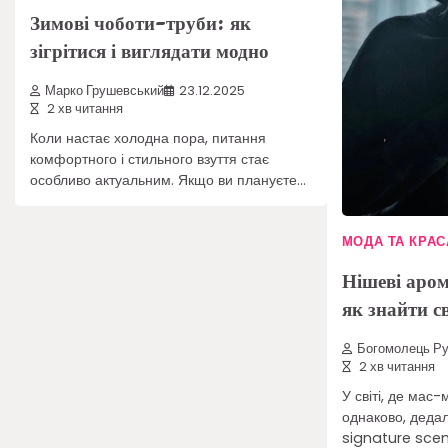
Зимові чоботи-труби: як
зігрітися і виглядати модно
Марко Грушевський
23.12.2025
2 хв читання
Коли настає холодна пора, питання
комфортного і стильного взуття стає
особливо актуальним. Якщо ви плануєте…
МОДА ТА КРАС
Нішеві аром
як знайти с
Богомолець Р
2 хв читання
У світі, де мас
однаково, деда
signature scen