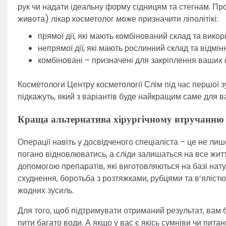
рук чи надати ідеальну форму сідницям та стегнам. Про
живота) лікар косметолог може призначити ліполітікі:
прямої дії, які мають комбінований склад та вико
непрямої дії, які мають рослинний склад та відмінн
комбіновані – призначені для закріплення ваших
Косметологи Центру косметології Слім під час першої зу
підкажуть, який з варіантів буде найкращим саме для в
Краща альтернатива хірургічному втручанню
Операції навіть у досвідченого спеціаліста – це не лиш
погано відновлюватись, а сліди залишаться на все житт
допомогою препаратів, які виготовляються на базі нат
схуднення, боротьба з розтяжками, рубцями та в’яліст
жодних зусиль.
Для того, щоб підтримувати отриманий результат, вам
пити багато води. А якщо у вас є якісь сумніви чи пит