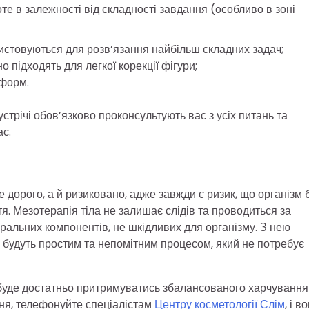
те в залежності від складності завдання (особливо в зоні
ристовуються для розв’язання найбільш складних задач;
о підходять для легкої корекції фігури;
 форм.
стрічі обов’язково проконсультують вас з усіх питань та
ас.
е дорого, а й ризиковано, адже завжди є ризик, що організм 
я. Мезотерапія тіла не залишає слідів та проводиться за
уральних компонентів, не шкідливих для організму. З нею
ю будуть простим та непомітним процесом, який не потребує
 буде достатньо притримуватись збалансованого харчування
ання, телефонуйте спеціалістам
Центру косметології Слім
, і в