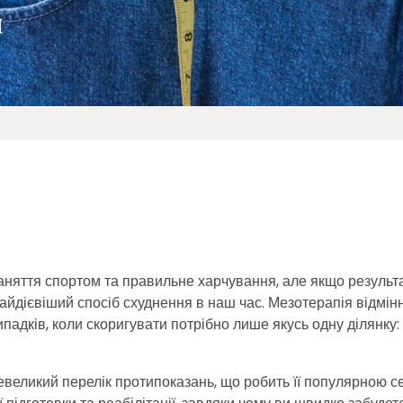
я
заняття спортом та правильне харчування, але якщо результ
 найдієвіший спосіб схуднення в наш час. Мезотерапія відмін
випадків, коли скоригувати потрібно лише якусь одну ділянку:
невеликий перелік протипоказань, що робить її популярною с