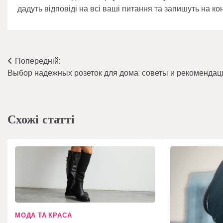
дадуть відповіді на всі ваші питання та запишуть на ко
Навігація
Попередній:
Выбор надежных розеток для дома: советы и рекомендац
записів
Схожі статті
МОДА ТА КРАСА