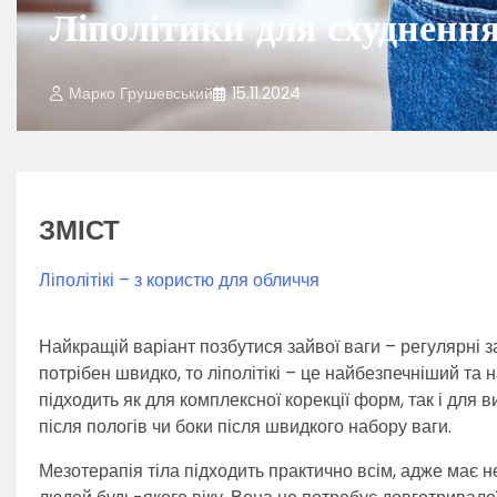
Ліполітики для схудненн
Марко Грушевський
15.11.2024
ЗМІСТ
Ліполітікі – з користю для обличчя
Найкращій варіант позбутися зайвої ваги – регулярні 
потрібен швидко, то ліполітікі – це найбезпечніший та
підходить як для комплексної корекції форм, так і для 
після пологів чи боки після швидкого набору ваги.
Мезотерапія тіла підходить практично всім, адже має 