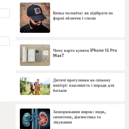
Кепка чоловіча: як підібрати по
формі обличчя і стилю
Чому варто купити iPhone 15 Pro
Max?
Дитячі прогулянки на свіжому
повітрі: важливість і поради для
батьків
Захворювання нирок: види,
симптоми, діагностика та
лікування