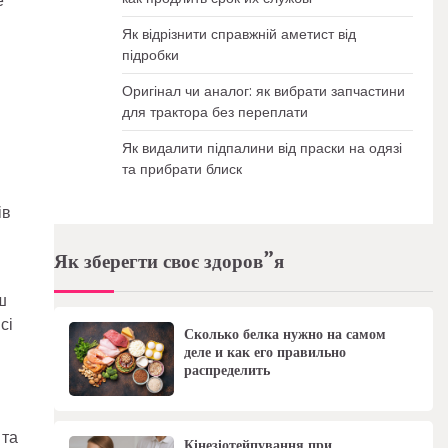
е
Як відрізнити справжній аметист від
підробки
Оригінал чи аналог: як вибрати запчастини
для трактора без переплати
Як видалити підпалини від праски на одязі
та прибрати блиск
ів
Як зберегти своє здоров”я
ш
сі
Сколько белка нужно на самом
деле и как его правильно
распределить
 та
Кінезіотейпування при