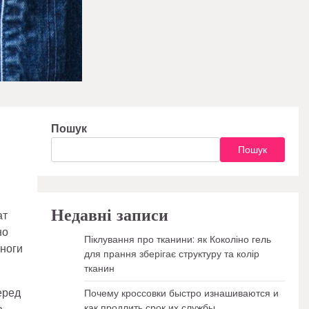
Пошук
Пошук
Недавні записи
ат
но
Піклування про тканини: як Коколіно гель
 ноги
для прання зберігає структуру та колір
тканин
еред
Почему кроссовки быстро изнашиваются и
как продлить срок их службы