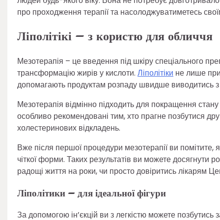
людей будь-якого віку. Вона не потребує довготривалої
про проходження терапії та насолоджуватиметесь свої
Ліполітікі – з користю для обличчя
Мезотерапія – це введення під шкіру спеціального преп
трансформацію жирів у кислоти.
Ліполітіки
не лише при
допомагають продуктам розпаду швидше виводитись з 
Мезотерапія відмінно підходить для покращення стану шкі
особливо рекомендовані тим, хто прагне позбутися друг
холестеринових відкладень.
Вже після першої процедури мезотерапії ви помітите, я
чіткої форми. Таких результатів ви можете досягнути р
радощі життя на роки, чи просто довіритись лікарям Це
Ліполітики – для ідеальної фігури
За допомогою ін’єкцій ви з легкістю можете позбутись з