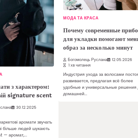
МОДА ТА КРАСА
Почему современные приб
для укладки помогают мен
образ за несколько минут
Богомолець Руслана
12.05.2026
1 хв читання
Индустрия ухода за волосами посто
А
развивается, предлагая всё более
ати з характером:
удобные и универсальные решения
домашней…
вій signature scent
услана
30.12.2025
-маркетові аромати звучать
лі більше людей шукають
t — аромат,…