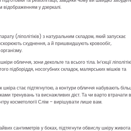
 підготовки та реабілітації, завдяки чому ви швидко забудет
м відображенням у дзеркалі.
арату (ліполітіків) з натуральним складом, який запускає
скорюють схуднення, а й пришвидшують кровообіг,
організму.
ри обличчя, зони декольте та всього тіла. Ін’єкції ліполітік
ого підборіддя, носогубних складок, малярських мішків та
к шкіра стає підтягнутою, а контури обличчя набувають біль
оками тренувань та виснажливих дієт. Та чи варто втрачати в
нтру косметології Слім – вирішувати лише вам.
айвих сантиметрів у боках, підтягнути обвислу шкіру живота