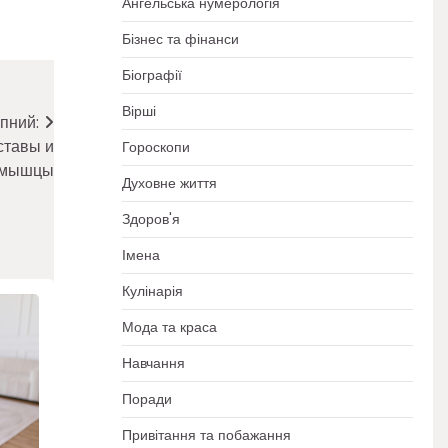
Ангельська нумерологія
Бізнес та фінанси
Біографії
Вірші
пний:
ставы и
Гороскопи
мышцы
Духовне життя
Здоров'я
Імена
Кулінарія
Мода та краса
Навчання
Поради
Привітання та побажання