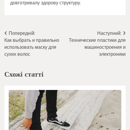
довготривалу здорову структуру.
Навігація
Попередній:
Наступний:
Как выбрать и правильно
Технические пластики для
записів
использовать маску для
машиностроения и
сухих волос
электроники
Схожі статті