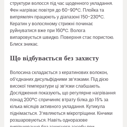
структури волосся під час щоденного укладання.
Фен нагріває повітря до 60-90°C. Плойка та
випрямляч працюють у діапазоні 150-230°C.
Кератин у волосяному стрижні починає
руйнуватися вже при 160°C. Волога
випаровується швидко. Поверхня стає пористою.
Блиск зникає.
Що відбувається без захисту
Волосина складається з кератинових волокон,
об’єднаних дисульфідними зв’язками. Під дією
високої температури ці зв’язки слабшають.
Дослідження показують, що регулярне нагрівання
понад 200°C спричиняє втрату білка до 15% за
кілька місяців активного укладання. Кутикула
піднімається. З’являються мікротріщини. Кінчики
розшаровуються. Навіть одноразове
вирівнювання без захисного засобу при