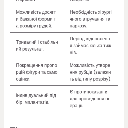
Можливість досягт
Необхідність хірургі
и бажаної форми т
чного втручання та
а розміру грудей.
наркозу.
Період відновленн
Тривалий і стабільн
я займає кілька тиж
ий результат.
нів.
Покращення пропо
Можливість утворе
рцій фігури та само
ння рубців (залежи
оцінки.
ть від типу розрізу).
Є протипоказання
Індивідуальний під
для проведення оп
бір імплантатів.
ерації.