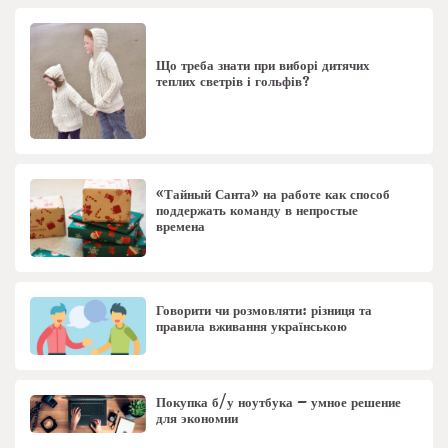
Що треба знати при виборі дитячих
теплих светрів і гольфів?
«Тайный Санта» на работе как способ
поддержать команду в непростые
времена
Говорити чи розмовляти: різниця та
правила вживання українською
Покупка б/у ноутбука – умное решение
для экономии