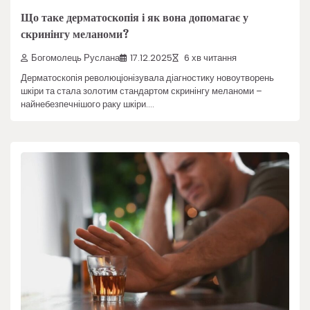
Що таке дерматоскопія і як вона допомагає у
скринінгу меланоми?
Богомолець Руслана
17.12.2025
6 хв читання
Дерматоскопія революціонізувала діагностику новоутворень
шкіри та стала золотим стандартом скринінгу меланоми –
найнебезпечнішого раку шкіри.…