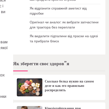
раси
 і
Як відрізнити справжній аметист від
 ви
підробки
Оригінал чи аналог: як вибрати запчастини
для трактора без переплати
Як видалити підпалини від праски на одязі
та прибрати блиск
а вам
 якої
Як зберегти своє здоров”я
кох
Сколько белка нужно на самом
деле и как его правильно
распределить
янки
Кінезіотейпування при