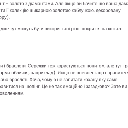
ант – золото з діамантами. Але якщо ви бачите що ваша дам
ити її колекцію шикарною золотою каблучкою, декоровану
ору).
Адже тут можуть бути використані різні покриття на кшталт:
и і браслети. Сережки теж користуються попитом, але тут т
орма обличчя, наприклад). Якщо не впевнені, що справитес
бо браслеті. Хоча, чому б не запитати кохану яку саме
авитися на шопінг. Це не так емоційно і загадково? Зате ви
доволенням.