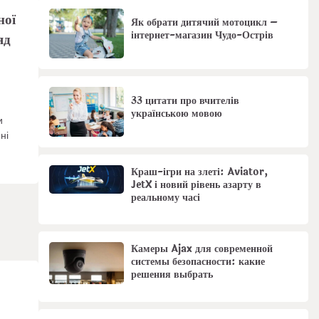
ної
Як обрати дитячий мотоцикл –
інтернет-магазин Чудо-Острів
яд
33 цитати про вчителів
українською мовою
и
ні
Краш-ігри на злеті: Aviator,
JetX і новий рівень азарту в
реальному часі
Камеры Ajax для современной
системы безопасности: какие
решения выбрать