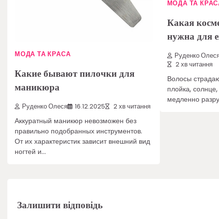
МОДА ТА КРАС
Какая косме
нужна для е
МОДА ТА КРАСА
Руденко Олес
2 хв читання
Какие бывают пилочки для
Волосы страдаю
маникюра
плойка, солнце,
медленно разру
Руденко Олеся
16.12.2025
2 хв читання
Аккуратный маникюр невозможен без
правильно подобранных инструментов.
От их характеристик зависит внешний вид
ногтей и…
Залишити відповідь