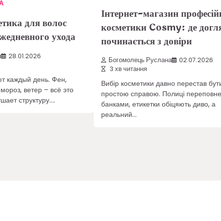
А
Інтернет-магазин професій
тика для волос
косметики Cosmy: де догл
жедневного ухода
починається з довіри
я
28.01.2026
Богомолець Руслана
02.07.2026
3 хв читання
т каждый день. Фен,
Вибір косметики давно перестав бут
 мороз, ветер – всё это
простою справою. Полиці переповне
шает структуру.…
банками, етикетки обіцяють диво, а
реальний…