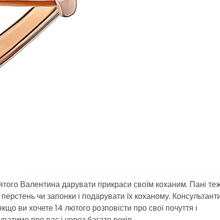
вятого Валентина дарувати прикраси своїм коханим. Пані те
перстень чи запонки і подарувати їх коханому. Консультант
що ви хочете 14 лютого розповісти про свої почуття і
ватиме про вас і через багато років.