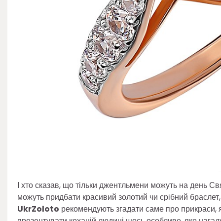
І хто сказав, що тільки джентльмени можуть на день С
можуть придбати красивий золотий чи срібний браслет, 
UkrZoloto
рекомендують згадати саме про прикраси, як
презентувати коханій людині щось особливе, яке нагаду