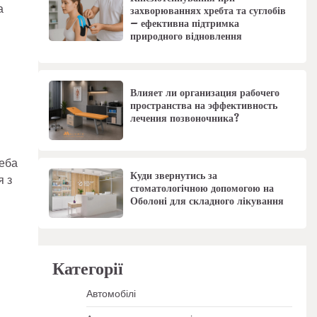
а
захворюваннях хребта та суглобів
– ефективна підтримка
природного відновлення
Влияет ли организация рабочего
пространства на эффективность
лечения позвоночника?
реба
Куди звернутись за
я з
стоматологічною допомогою на
Оболоні для складного лікування
Категорії
Автомобілі