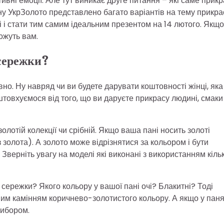
ивні емоції. Але тут виникає друге питання – які саме прик
ну УкрЗолото представлено багато варіантів на тему прикрас
і і стати тим самим ідеальним презентом на 14 лютого. Якщо
ожуть вам.
сережки?
вно. Ну навряд чи ви будете дарувати коштовності жінці, як
штовхуємося від того, що ви даруєте прикрасу людині, смаки
лотій колекції чи срібній. Якщо ваша пані носить золоті
з золота). А золото може відрізнятися за кольором і бути
верніть увагу на моделі які виконані з використанням кіль
ережки? Якого кольору у вашої пані очі? Блакитні? Тоді
ним камінням коричнево-золотистого кольору. А якщо у пан
вибором.