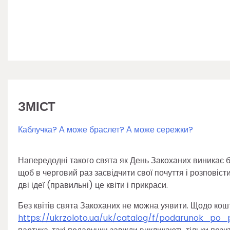
Прикраси на День Святог
Марко Грушевський
13.01.2025
ЗМІСТ
Каблучка? А може браслет? А може сережки?
Напередодні такого свята як День Закоханих виникає 
щоб в черговий раз засвідчити свої почуття і розповіст
дві ідеї (правильні) це квіти і прикраси.
Без квітів свята Закоханих не можна уявити. Щодо ко
https://ukrzoloto.ua/uk/catalog/f/podarunok_po_