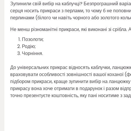
Зупинили свій вибір на каблучці? Безпрограшний варі
серця носить прикраси з перлами, то чому б не поповн
перлинами (білого чи навіть чорного або золотого коль
Не менш різноманітні прикраси, які виконані зі срібла. 
Позолоти;
Родію;
Чорніння.
До універсальних прикрас відносять каблучки, ланцюжк
враховувати особливості зовнішності вашої коханої (ф
підбором прикраси, краще зупинити вибір на ланцюжку а
прикрасу вона хоче отримати в подарунок і разом відпр
точно презентуєте коштовність, яку пані носитиме з за