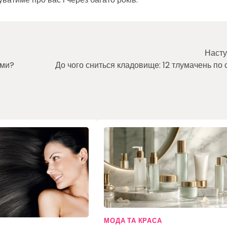
Насту
ами?
До чого сниться кладовище: 12 тлумачень по 
МОДА ТА КРАСА