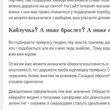
партика, такі подарунки завжди викликають тільки позит
можна дарувати на це свято? На сайті інтернет магази
кожна з них має право опинитися у подарункові коробц
не можете визначитися з вибором, консультанти допом
Каблучка? А може браслет? А може 
Ви підбираєте прикрасу людині, яку знаєте, причому да
хоч і подобається але ви з нею ледь знайомі… Тому від
вам вже відомі.
Отже ви вже можете визначити обирати коштовність в зо
коштовності, то і дарувати треба відповідну прикрасу (
червоним, білим, жовтим чи рожевим. Складно обрати? З
сплавів одночасно.
Декоративне оформлення теж має значення. Обираєте с
обирайте моделі з топазами, сапфірами або дорогоцін
зелені очі – сережки зі смарагдами стануть ідеальним 