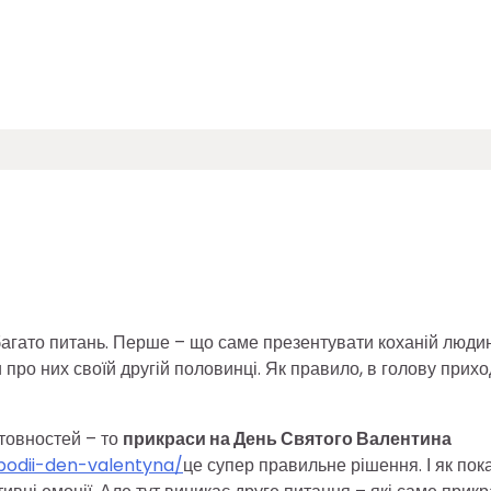
о Валентина – як обрати б
багато питань. Перше – що саме презентувати коханій люди
и про них своїй другій половинці. Як правило, в голову прих
штовностей – то
прикраси на День Святого Валентина
podii-den-valentyna/
це супер правильне рішення. І як пок