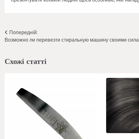
Навігація
Попередній:
Возможно ли перевезти стиральную машину своими сил
записів
Схожі статті