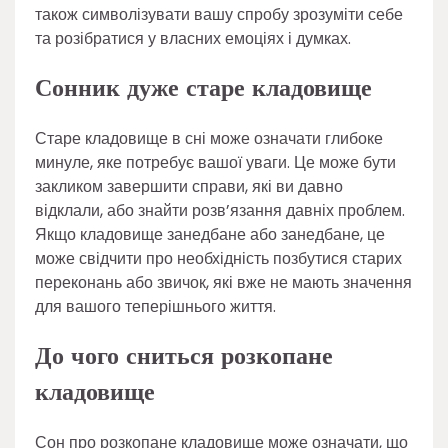
також символізувати вашу спробу зрозуміти себе
та розібратися у власних емоціях і думках.
Сонник дуже старе кладовище
Старе кладовище в сні може означати глибоке
минуле, яке потребує вашої уваги. Це може бути
закликом завершити справи, які ви давно
відклали, або знайти розв’язання давніх проблем.
Якщо кладовище занедбане або занедбане, це
може свідчити про необхідність позбутися старих
переконань або звичок, які вже не мають значення
для вашого теперішнього життя.
До чого сниться розкопане
кладовище
Сон про розкопане кладовище може означати, що