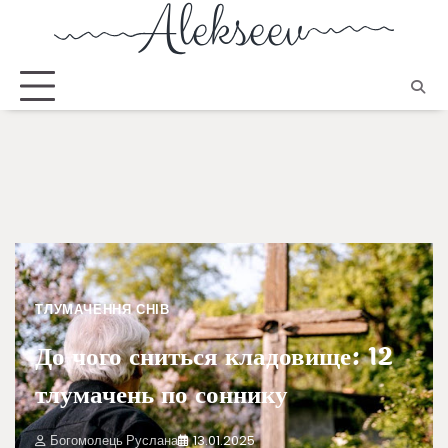
ТЛУМАЧЕННЯ СНІВ
До чого сниться кладовище: 12
тлумачень по соннику
Богомолець Руслана
13.01.2025