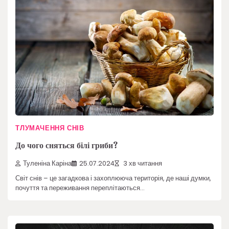
ТЛУМАЧЕННЯ СНІВ
До чого сняться білі гриби?
Туленіна Каріна
25.07.2024
3 хв читання
Світ снів – це загадкова і захоплююча територія, де наші думки,
почуття та переживання переплітаються…