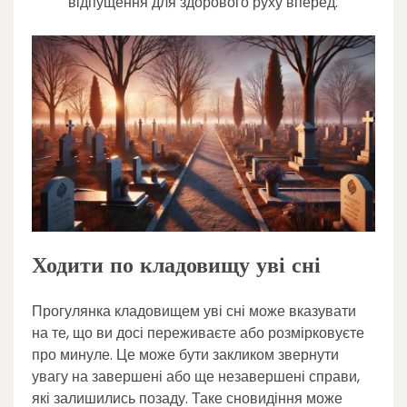
відпущення для здорового руху вперед.
Ходити по кладовищу уві сні
Прогулянка кладовищем уві сні може вказувати
на те, що ви досі переживаєте або розмірковуєте
про минуле. Це може бути закликом звернути
увагу на завершені або ще незавершені справи,
які залишились позаду. Таке сновидіння може