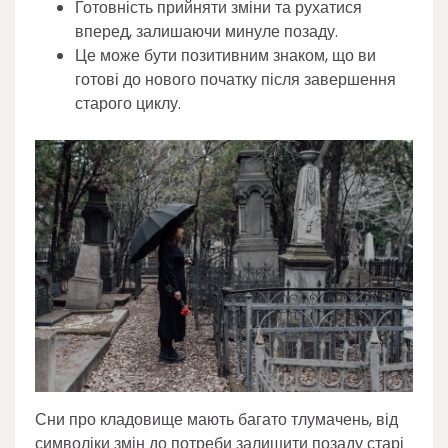
Готовність прийняти зміни та рухатися
вперед, залишаючи минуле позаду.
Це може бути позитивним знаком, що ви
готові до нового початку після завершення
старого циклу.
Сни про кладовище мають багато тлумачень, від
символіки змін до потреби залишити позаду старі