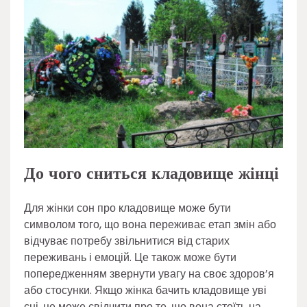
До чого сниться кладовище жінці
Для жінки сон про кладовище може бути
символом того, що вона переживає етап змін або
відчуває потребу звільнитися від старих
переживань і емоцій. Це також може бути
попередженням звернути увагу на своє здоров’я
або стосунки. Якщо жінка бачить кладовище уві
сні, це може свідчити про те, що вона стоїть на