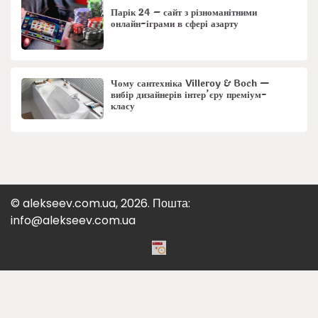
Парік 24 – сайт з різноманітними
онлайн-іграми в сфері азарту
Чому сантехніка Villeroy & Boch —
вибір дизайнерів інтер’єру преміум-
класу
© alekseev.com.ua, 2026. Пошта:
info@alekseev.com.ua