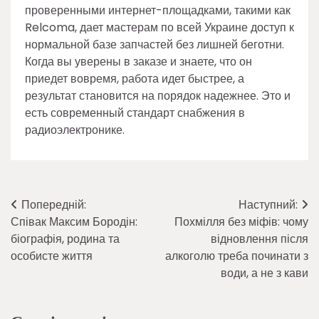
проверенными интернет-площадками, такими как
Relcoma, дает мастерам по всей Украине доступ к
нормальной базе запчастей без лишней беготни.
Когда вы уверены в заказе и знаете, что он
приедет вовремя, работа идет быстрее, а
результат становится на порядок надежнее. Это и
есть современный стандарт снабжения в
радиоэлектронике.
Навігація
Попередній:
Наступний:
Співак Максим Бородін:
Похмілля без міфів: чому
записів
біографія, родина та
відновлення після
особисте життя
алкоголю треба починати з
води, а не з кави