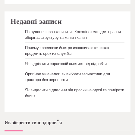
Недавні записи
Піклування про тканини: як Коколіно гель для прання
зберігає структуру та колір тканин
Почему кроссовки быстро изнашиваются и как
продлить срок их службы
Як відрізнити справжній аметист від підробки
Оригінал чи аналог: як вибрати запчастини для
трактора без переплати
Як видалити підпалини від праски на одязі та прибрати
блиск
Як зберегти своє здоров”я