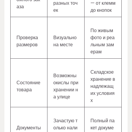
разных точ
— от клемм
аза
ек
до кнопок
По живым
Проверка
Визуально
фото и реа
размеров
на месте
льным зам
ерам
Складское
Возможны
хранение в
Состояние
окислы при
надлежащ
товара
хранении н
их условия
а улице
х
Зачастую т
Полный па
Документы
олько нали
кет докуме