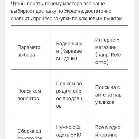
Чтобы понять, почему мастера всё чаще
выбирают доставку по Украине, достаточно
сравнить процесс закупки по ключевым пунктам:
Интернет-
Радиорынк
Параметр
магазины
и (Каравае
выбора
(напр. Relc
вы дачи)
oma)
Пешком по
Поиск на с
Поиск ком
рядам, опр
айте за пар
понентов
ос продавц
у кликов
ов
Нужно обх
Всё в одно
Сборка сл
одить 5–10
й корзине
ожного зак