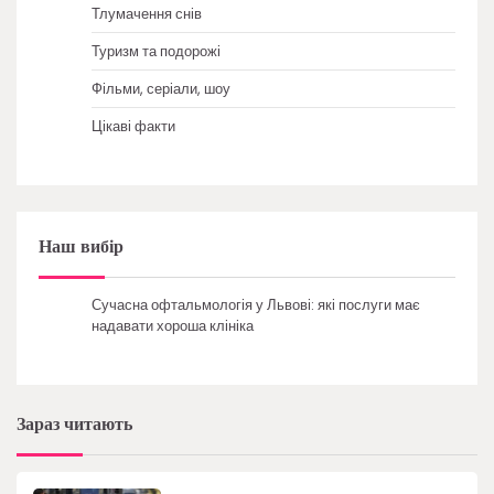
Тлумачення снів
Туризм та подорожі
Фільми, серіали, шоу
Цікаві факти
Наш вибір
Сучасна офтальмологія у Львові: які послуги має
надавати хороша клініка
Зараз читають