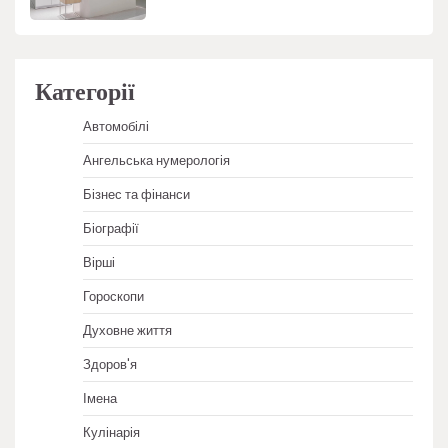
Категорії
Автомобілі
Ангельська нумерологія
Бізнес та фінанси
Біографії
Вірші
Гороскопи
Духовне життя
Здоров'я
Імена
Кулінарія