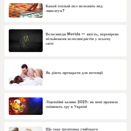
Какой теплый пол положить под
линолеум?
Велосипеди Merida — якість, перевірена
мільйонами велосипедистів у всьому
світі
Як діють препарати для потенції
Ліцензійні казино 2025: як нові правила
змінюють гру в Україні
Що таке ґрунтовка глибокого