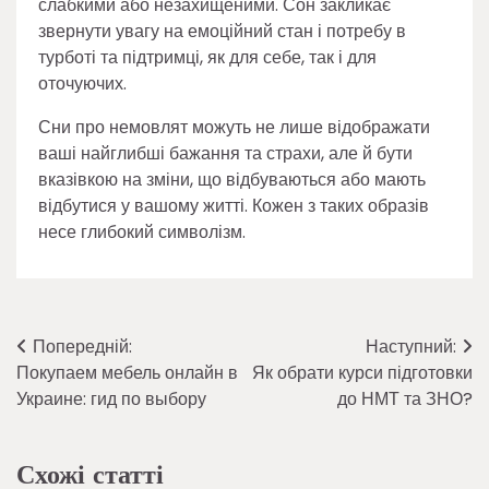
слабкими або незахищеними. Сон закликає
звернути увагу на емоційний стан і потребу в
турботі та підтримці, як для себе, так і для
оточуючих.
Сни про немовлят можуть не лише відображати
ваші найглибші бажання та страхи, але й бути
вказівкою на зміни, що відбуваються або мають
відбутися у вашому житті. Кожен з таких образів
несе глибокий символізм.
Навігація
Попередній:
Наступний:
Покупаем мебель онлайн в
Як обрати курси підготовки
записів
Украине: гид по выбору
до НМТ та ЗНО?
Схожі статті