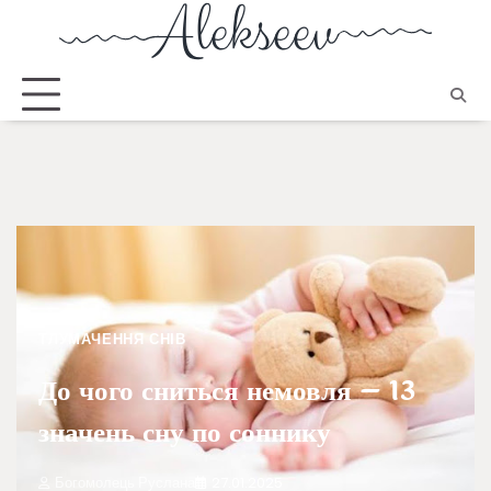
ТЛУМАЧЕННЯ СНІВ
До чого сниться немовля – 13
значень сну по соннику
Богомолець Руслана
27.01.2025