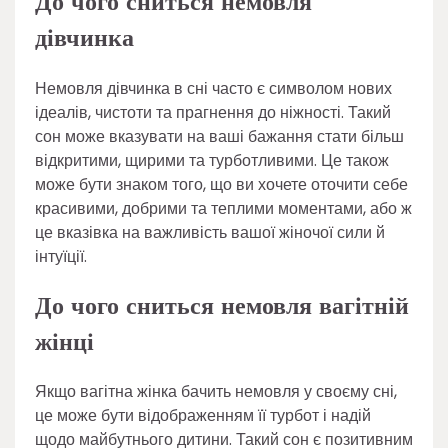
До чого сниться немовля
дівчинка
Немовля дівчинка в сні часто є символом нових
ідеалів, чистоти та прагнення до ніжності. Такий
сон може вказувати на ваші бажання стати більш
відкритими, щирими та турботливими. Це також
може бути знаком того, що ви хочете оточити себе
красивими, добрими та теплими моментами, або ж
це вказівка на важливість вашої жіночої сили й
інтуїції.
До чого сниться немовля вагітній
жінці
Якщо вагітна жінка бачить немовля у своєму сні,
це може бути відображенням її турбот і надій
щодо майбутнього дитини. Такий сон є позитивним