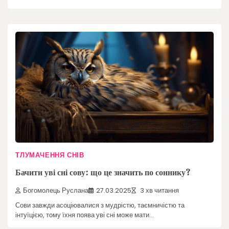
ТЛУМАЧЕННЯ СНІВ
Бачити уві сні сову: що це значить по соннику?
Богомолець Руслана
27.03.2025
3 хв читання
Сови завжди асоціювалися з мудрістю, таємничістю та
інтуїцією, тому їхня поява уві сні може мати…