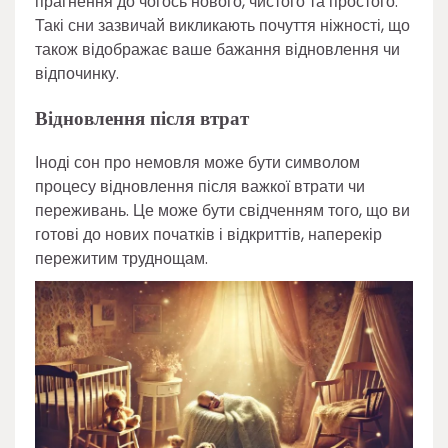
прагнення до чогось нового, чистого та простого.
Такі сни зазвичай викликають почуття ніжності, що
також відображає ваше бажання відновлення чи
відпочинку.
Відновлення після втрат
Іноді сон про немовля може бути символом
процесу відновлення після важкої втрати чи
переживань. Це може бути свідченням того, що ви
готові до нових початків і відкриттів, наперекір
пережитим труднощам.