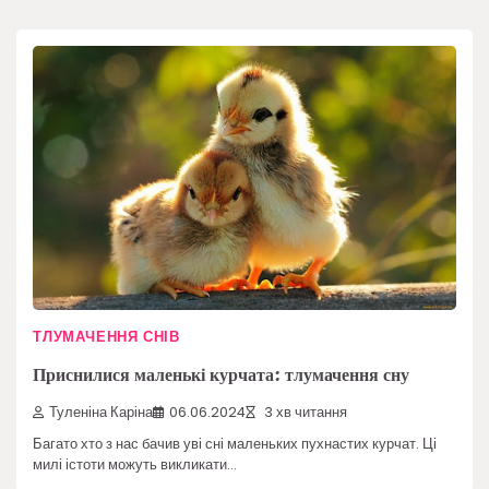
ТЛУМАЧЕННЯ СНІВ
Приснилися маленькі курчата: тлумачення сну
Туленіна Каріна
06.06.2024
3 хв читання
Багато хто з нас бачив уві сні маленьких пухнастих курчат. Ці
милі істоти можуть викликати…