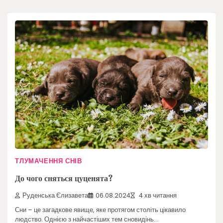
ТЛУМАЧЕННЯ СНІВ
До чого сняться цуценята?
Руденська Єлизавета
06.08.2024
4 хв читання
Сни – це загадкове явище, яке протягом століть цікавило
людство. Однією з найчастіших тем сновидінь…