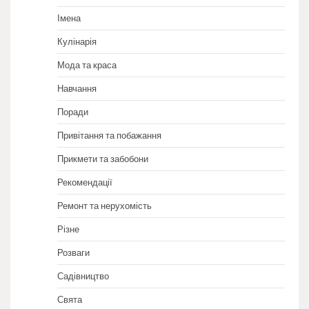
Імена
Кулінарія
Мода та краса
Навчання
Поради
Привітання та побажання
Прикмети та забобони
Рекомендації
Ремонт та нерухомість
Різне
Розваги
Садівництво
Свята