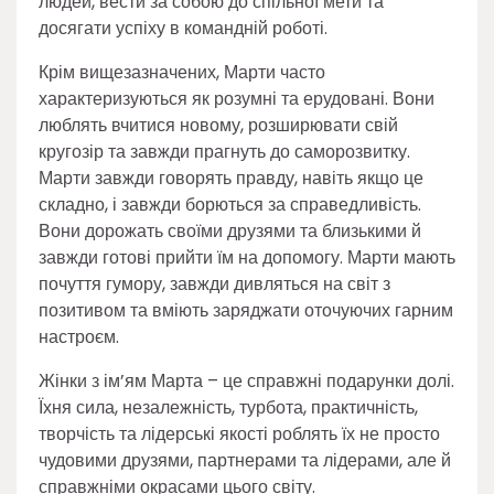
людей, вести за собою до спільної мети та
досягати успіху в командній роботі.
Крім вищезазначених, Марти часто
характеризуються як розумні та ерудовані. Вони
люблять вчитися новому, розширювати свій
кругозір та завжди прагнуть до саморозвитку.
Марти завжди говорять правду, навіть якщо це
складно, і завжди борються за справедливість.
Вони дорожать своїми друзями та близькими й
завжди готові прийти їм на допомогу. Марти мають
почуття гумору, завжди дивляться на світ з
позитивом та вміють заряджати оточуючих гарним
настроєм.
Жінки з ім’ям Марта – це справжні подарунки долі.
Їхня сила, незалежність, турбота, практичність,
творчість та лідерські якості роблять їх не просто
чудовими друзями, партнерами та лідерами, але й
справжніми окрасами цього світу.