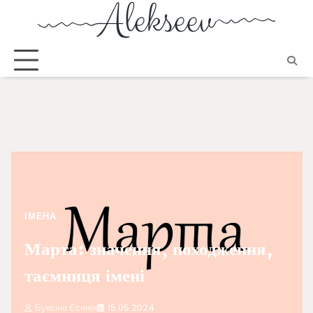
ІМЕНА
Марта: значення, походження,
таємниця імені
Буксіна Єсенія
15.05.2024