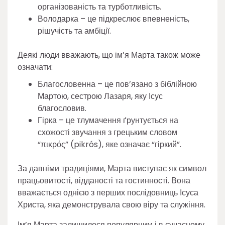
організованість та турботливість.
Володарка – це підкреслює впевненість,
рішучість та амбіції.
Деякі люди вважають, що ім’я Марта також може
означати:
Благословенна – це пов’язано з біблійною
Мартою, сестрою Лазаря, яку Ісус
благословив.
Гірка – це тлумачення ґрунтується на
схожості звучання з грецьким словом
“πικρός” (pikrós), яке означає “гіркий”.
За давніми традиціями, Марта виступає як символ
працьовитості, відданості та гостинності. Вона
вважається однією з перших послідовниць Ісуса
Христа, яка демонструвала свою віру та служіння.
Ім’я Марта залишилося популярним і в сучасному