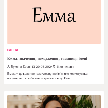
ІМЕНА
Емма: значення, походження, таємниця імені
Буксіна Єсенія
29.05.2024
5 хв читання
Емма – це красиве та милозвучне ім’я, яке користується
популярністю в багатьох країнах світу. Воно…