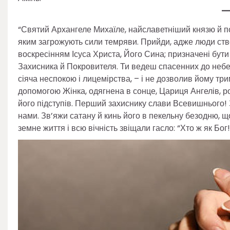
“Святий Архангеле Михаїле, найславетніший князю й п
яким загрожують сили темряви. Прийди, адже люди ство
воскресінням Ісуса Христа, Його Сина; призначені бути
Захисника й Покровителя. Ти ведеш спасенних до небе
сіяча неспокою і лицемірства, – і не дозволив йому тр
допомогою Жінка, одягнена в сонце, Цариця Ангелів, ро
його підступів. Перший захиснику слави Всевишнього!
нами. Зв’яжи сатану й кинь його в пекельну безодню, 
земне життя і всю вічність звіщали гасло: “Хто ж як Бог!