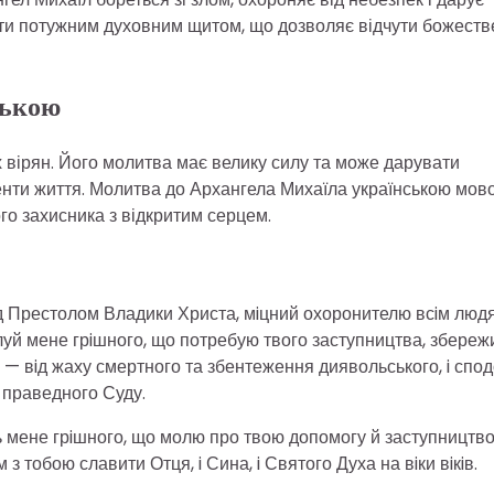
ати потужним духовним щитом, що дозволяє відчути божеств
ською
х вірян. Його молитва має велику силу та може дарувати
оменти життя. Молитва до Архангела Михаїла українською мов
го захисника з відкритим серцем.
ед Престолом Владики Христа, мiцний охоронителю всiм людя
луй мене грiшного, що потребую твого заступництва, збереж
ж — вiд жаху смертного та збентеження диявольського, i спо
 праведного Суду.
 мене грiшного, що молю про твою допомогу й заступництво 
з тобою славити Отця, i Сина, i Святого Духа на вiки вiкiв.