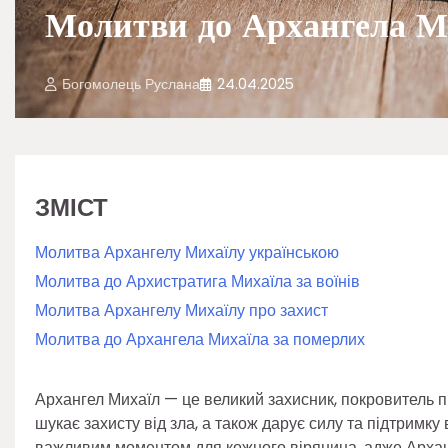
Молитви до Архангела Ми
Богомолець Руслана
24.04.2025
ЗМІСТ
Молитва Архангелу Михаїлу українською
Молитва до Архистратига Михаїла за воїнів
Молитва Архангелу Михаїлу про захист
Молитва до Архангела Михаїла за померлих
Архангел Михаїл — це великий захисник, покровитель п
шукає захисту від зла, а також дарує силу та підтримк
важливим моментом для кожного вірянина, адже Арханге