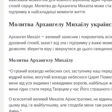
спокій серцю. Молитва до Архангела Михаїла може ст
підтримку в найскладніші моменти життя.
Молитва Архангелу Михаїлу україн
Архангел Михаїл — великий захисник і покровитель всі
духовний спокій, захист від зла і підтримку у важкі м
дозволяє зберегти віру і звернутися до цього священно
Молитва Архангелу Михаїлу
“О грiзний воєводо небесних сил, заступнику наш пер
мудрий воїне, могутнiй воєводо небесного Царя! Поми
мене вiд усiх видимих i невидимих ворогiв, найбiльше 
мене гiдно стати перед Творцем у час Його страшного i
О всесвятий великий Михаїле Архистратиже, не вiдкинь
цьому вiцi, i в майбутньому, але сподоби мене там разом 
Амiнь.”