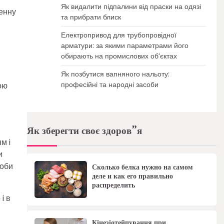
Як видалити підпалини від праски на одязі
енну
та прибрати блиск
Електропривод для трубопровідної
арматури: за якими параметрами його
обирають на промислових об’єктах
Як позбутися вапняного нальоту:
професійні та народні засоби
ою
Як зберегти своє здоров”я
м i
и
доби
Сколько белка нужно на самом
деле и как его правильно
распределить
i в
Кінезіотейпування при