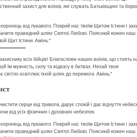
твенний захист для воїнів, які служать Батьківщині та бор
хоронець від лукавого. Покрий нас твоїм Щитом Істини і зах
м бачити праведний шлях Святої Любові. Пояснюй кожен наш
вій Щит Істини. Амінь.”
ахиснику всіх бійців! Благослови наших воїнів, що стоять н
руй їм мужність, силу та відвагу в битвах. Нехай твоя
 світло освітлює їхній шлях до перемоги. Амінь.”
ист
стити серце від тривоги, дарує спокій і дає відчуття небес
чи від усіх фізичних і духовних небезпек.
хоронець від лукавого. Покрий нас твоїм Щитом Істини і зах
м бачити праведний шлях Святої Любові. Пояснюй кожен наш