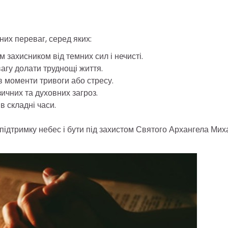
их переваг, серед яких:
 захисником від темних сил і нечисті.
агу долати труднощі життя.
в моменти тривоги або стресу.
ичних та духовних загроз.
в складні часи.
підтримку небес і бути під захистом Святого Архангела Мих