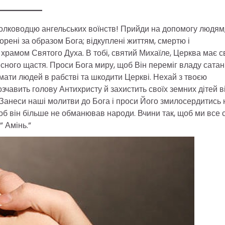
олководцю ангельських воїнств! Прийди на допомогу людям
рені за образом Бога; відкуплені життям, смертю і
 храмом Святого Духа. В тобі, святий Михаїле, Церква має с
сного щастя. Проси Бога миру, щоб Він переміг владу сатан
имати людей в рабстві та шкодити Церкві. Нехай з твоєю
зчавить голову Антихристу й захистить своїх земних дітей в
 Занеси наші молитви до Бога і проси Його змилосердитись 
щоб він більше не обманював народи. Вчини так, щоб ми все 
” Амінь.”