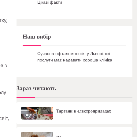
Цікаві факти
аху,
”
Наш вибір
Сучасна офтальмологія у Львові: які
послуги має надавати хороша клініка
в з
Зараз читають
олу
Таргани в електроприладах
віт,