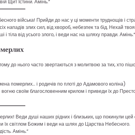
вій Щит Істини. Амінь.”
сного війська! Прийди до нас у ці моменти труднощів і стр
х нападів злих сил, від хвороб, небезпек та бід. Нехай твоя
 і тіла від усього злого, і веди нас на шляху правди. Амінь.
омерлих
ому до нього часто звертаються з молитвою за тих, хто пішо
мена померлих… і родичів по плоті до Адамового коліна)
го вогню своїм благословенним крилом і приведи їх до Прест
лих! Веди душі наших рідних і близьких, що покинули цей с
орни їх світлом Божим і веди на шлях до Царства Небесного.
ість. Амінь.”