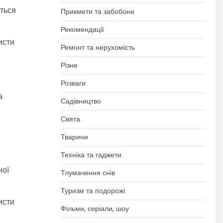
ються
Прикмети та забобони
Рекомендації
исти
Ремонт та нерухомість
Різне
Розваги
а
Садівництво
Свята
Тварини
Техніка та гаджети
ної
Тлумачення снів
Туризм та подорожі
исти
Фільми, серіали, шоу