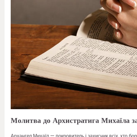
Молитва до Архистратига Михаїла за
Архангел Михаїл — покровитель і захисник всіх, хто боре