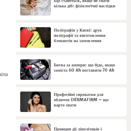
Що станеться, якщо не спати
кілька діб: фізіологічні наслідки
Поліграфія у Києві: друк
поліграфії та виготовлення
блокнотів на замовлення
Битва за ампери: що буде, якщо
замість 60 Ah поставити 70 Ah
аїла
Професійні сироватки для
обличчя DERMAFIRM – що
варто знати
Принцип дії ліполітиків і