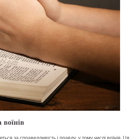
 воїнів
ться за справедливість і правду, у тому числі воїнів. Ця