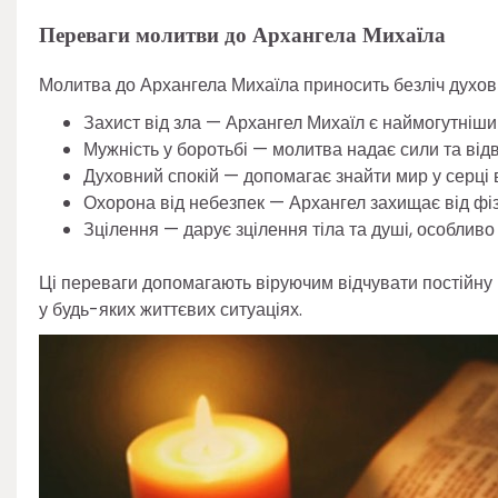
Переваги молитви до Архангела Михаїла
Молитва до Архангела Михаїла приносить безліч духовн
Захист від зла — Архангел Михаїл є наймогутнішим
Мужність у боротьбі — молитва надає сили та відв
Духовний спокій — допомагає знайти мир у серці 
Охорона від небезпек — Архангел захищає від фіз
Зцілення — дарує зцілення тіла та душі, особливо 
Ці переваги допомагають віруючим відчувати постійну 
у будь-яких життєвих ситуаціях.