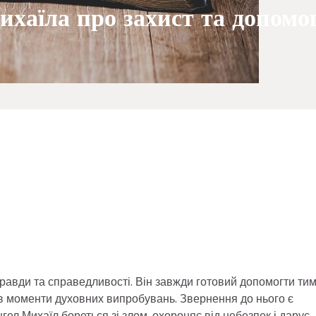
хаїла про захист та допомо
равди та справедливості. Він завжди готовий допомогти тим
у в моменти духовних випробувань. Звернення до нього є
л Михаїл бореться зі злом, охороняє від небезпек і дарує