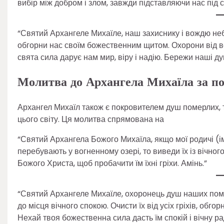
вибір між добром і злом, завжди підставляючи нас під с
“Святий Архангеле Михаїле, наш захиснику і вождю небе
обгорни нас своїм божественним щитом. Охорони від всі
свята сила дарує нам мир, віру і надію. Бережи наші душі
Молитва до Архангела Михаїла за п
Архангел Михаїл також є покровителем душ померлих, т
цього світу. Ця молитва спрямована на
“Святий Архангела Божого Михаїла, якщо мої родичі (і
перебувають у вогненному озері, то виведи їх із вічно
Божого Христа, щоб пробачити їм їхні гріхи. Амінь.”
“Святий Архангеле Михаїле, охоронець душ наших помер
до місця вічного спокою. Очисти їх від усіх гріхів, обг
Нехай твоя божественна сила дасть їм спокій і вічну рад