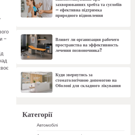
захворюваннях хребта та суглобів
– ефективна підтримка
природного відновлення
,
вого
и –
Влияет ли организация рабочего
пространства на эффективность
лечения позвоночника?
ід
над
своє
Куди звернутись за
стоматологічною допомогою на
Оболоні для складного лікування
Категорії
Автомобілі