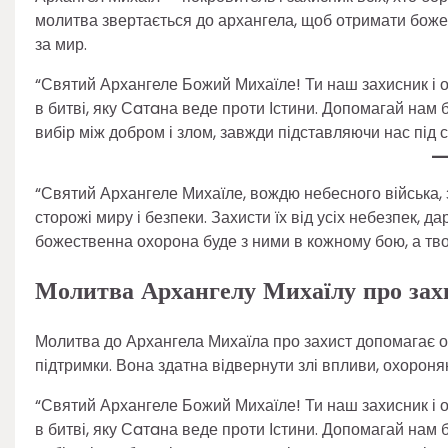
молитва звертається до архангела, щоб отримати божес
за мир.
“Святий Архангеле Божий Михаїле! Ти наш захисник і о
в битві, яку Сaтaна веде проти Істини. Допомагай на
вибір між добром і злом, завжди підставляючи нас під с
“Святий Архангеле Михаїле, вождю небесного війська, з
сторожі миру і безпеки. Захисти їх від усіх небезпек, да
божественна охорона буде з ними в кожному бою, а твоє
Молитва Архангелу Михаїлу про зах
Молитва до Архангела Михаїла про захист допомагає очи
підтримки. Вона здатна відвернути злі впливи, охороняю
“Святий Архангеле Божий Михаїле! Ти наш захисник і о
в битві, яку Сaтaна веде проти Істини. Допомагай на